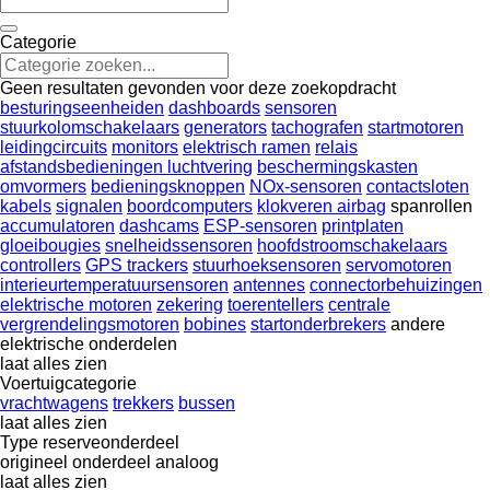
Categorie
Geen resultaten gevonden voor deze zoekopdracht
besturingseenheiden
dashboards
sensoren
stuurkolomschakelaars
generators
tachografen
startmotoren
leidingcircuits
monitors
elektrisch ramen
relais
afstandsbedieningen luchtvering
beschermingskasten
omvormers
bedieningsknoppen
NOx-sensoren
contactsloten
kabels
signalen
boordcomputers
klokveren airbag
spanrollen
accumulatoren
dashcams
ESP-sensoren
printplaten
gloeibougies
snelheidssensoren
hoofdstroomschakelaars
controllers
GPS trackers
stuurhoeksensoren
servomotoren
interieurtemperatuursensoren
antennes
connectorbehuizingen
elektrische motoren
zekering
toerentellers
centrale
vergrendelingsmotoren
bobines
startonderbrekers
andere
elektrische onderdelen
laat alles zien
Voertuigcategorie
vrachtwagens
trekkers
bussen
laat alles zien
Type reserveonderdeel
origineel onderdeel
analoog
laat alles zien