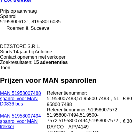
Prijs op aanvraag
Spanrol
51958006131, 81958016085
Roemenië, Suceava
DEZSTORE S.R.L.
Sinds
14
jaar bij Autoline
Contact opnemen met verkoper
Zoekresultaten:
15 advertenties
Toon
Prijzen voor MAN spanrollen
Referentienummer:
MAN 51958007488
spanrol voor MAN
51958007488,51.95800-7488，51
€ 80
D0836 bus
95800 7488
Referentienummer: 51958007572
51.95800-7494,51.9500-
MAN 51958007494
7572,51958007494,51958007572，
spanrol voor MAN
€ 30
trekker
DAYCO：APV4149，