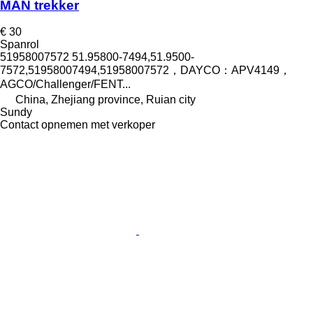
MAN trekker
€ 30
Spanrol
51958007572 51.95800-7494,51.9500-
7572,51958007494,51958007572，DAYCO：APV4149，
AGCO/Challenger/FENT...
China, Zhejiang province, Ruian city
Sundy
Contact opnemen met verkoper