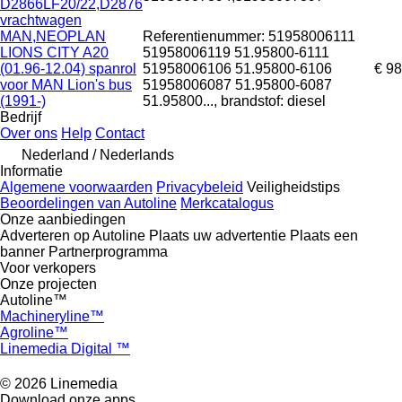
D2866LF20/22,D2876
vrachtwagen
MAN,NEOPLAN
Referentienummer: 51958006111
LIONS CITY A20
51958006119 51.95800-6111
(01.96-12.04) spanrol
51958006106 51.95800-6106
€ 98
voor MAN Lion's bus
51958006087 51.95800-6087
(1991-)
51.95800..., brandstof: diesel
Bedrijf
Over ons
Help
Contact
Nederland / Nederlands
Informatie
Algemene voorwaarden
Privacybeleid
Veiligheidstips
Beoordelingen van Autoline
Merkcatalogus
Onze aanbiedingen
Adverteren op Autoline
Plaats uw advertentie
Plaats een
banner
Partnerprogramma
Voor verkopers
Onze projecten
Autoline™
Machineryline™
Agroline™
Linemedia Digital ™
© 2026 Linemedia
Download onze apps