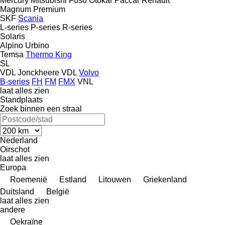
Mercury
Mitsubishi Fuso
Otokar
Paccar
Renault
Magnum
Premium
SKF
Scania
L-series
P-series
R-series
Solaris
Alpino
Urbino
Temsa
Thermo King
SL
VDL Jonckheere
VDL
Volvo
B-series
FH
FM
FMX
VNL
laat alles zien
Standplaats
Zoek binnen een straal
Nederland
Oirschot
laat alles zien
Europa
Roemenië
Estland
Litouwen
Griekenland
Duitsland
België
laat alles zien
andere
Oekraïne