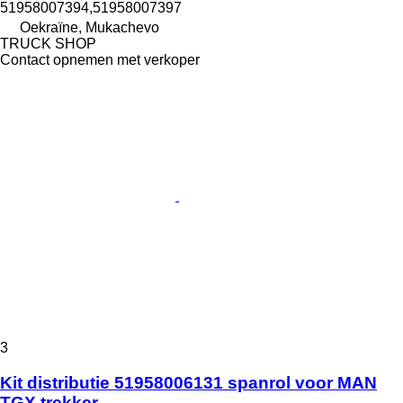
51958007394,51958007397
Oekraïne, Mukachevo
TRUCK SHOP
Contact opnemen met verkoper
3
Kit distributie 51958006131 spanrol voor MAN
TGX trekker