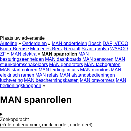
Plaats uw advertentie
Autoline
»
Onderdelen
»
MAN onderdelen
Bosch
DAF
IVECO
Knorr-Bremse
Mercedes-Benz
Renault
Scania
Volvo
WABCO
ZF
»
MAN elektra
»
MAN spanrollen
MAN
besturingseenheiden
MAN dashboards
MAN sensoren
MAN
stuurkolomschakelaars
MAN generators
MAN tachografen
MAN startmotoren
MAN leidingcircuits
MAN monitors
MAN
elektrisch ramen
MAN relais
MAN afstandsbedieningen
luchtvering
MAN beschermingskasten
MAN omvormers
MAN
bedieningsknoppen
»
MAN spanrollen
Zoekopdracht
(Referentienummer, merk, model, onderdeel)