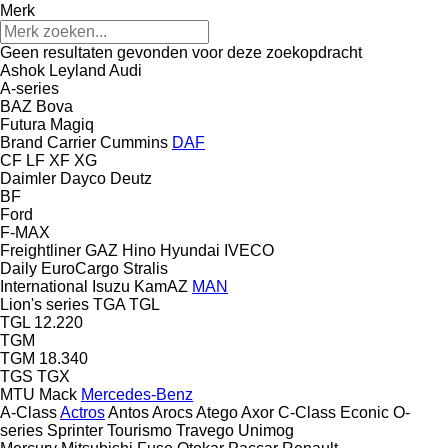
Merk
Geen resultaten gevonden voor deze zoekopdracht
Ashok Leyland
Audi
A-series
BAZ
Bova
Futura
Magiq
Brand
Carrier
Cummins
DAF
CF
LF
XF
XG
Daimler
Dayco
Deutz
BF
Ford
F-MAX
Freightliner
GAZ
Hino
Hyundai
IVECO
Daily
EuroCargo
Stralis
International
Isuzu
KamAZ
MAN
Lion's series
TGA
TGL
TGL 12.220
TGM
TGM 18.340
TGS
TGX
MTU
Mack
Mercedes-Benz
A-Class
Actros
Antos
Arocs
Atego
Axor
C-Class
Econic
O-
series
Sprinter
Tourismo
Travego
Unimog