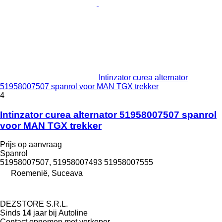
Intinzator curea alternator
51958007507 spanrol voor MAN TGX trekker
4
Intinzator curea alternator 51958007507 spanrol
voor MAN TGX trekker
Prijs op aanvraag
Spanrol
51958007507, 51958007493 51958007555
Roemenië, Suceava
DEZSTORE S.R.L.
Sinds
14
jaar bij Autoline
Contact opnemen met verkoper