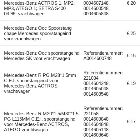
Mercedes-Benz ACTROS 1, MP2,
0004607148,
€ 20
MP3, ATEGO 1; SETRA S400
0014600548,
04.96- vrachtwagen
0004605848
Mercedes-Benz Occ Spoorstang
chape Mercedes spoorstangeind
€ 25
voor vrachtwagen
Mercedes-Benz Occ spoorstangeind
Referentienummer:
€ 15
Mercedes SK voor vrachtwagen
A0014600748
Referentienummer:
Mercedes-Benz R PG M28*1,5mm
221034
C.E.I. spoorstangeind voor
0014604248,
€ 19
Mercedes-Benz ACTROS
0014605048,
vrachtwagen
0014608548
Referentienummer:
Mercedes-Benz R M20*1.5/M30*1.5
221058
PG L115MM C.E.I. spoorstangeind
0014603848,
€ 17
voor Mercedes-Benz ACTROS,
0014604848,
ATEGO vrachtwagen
0014605148,
0014608648