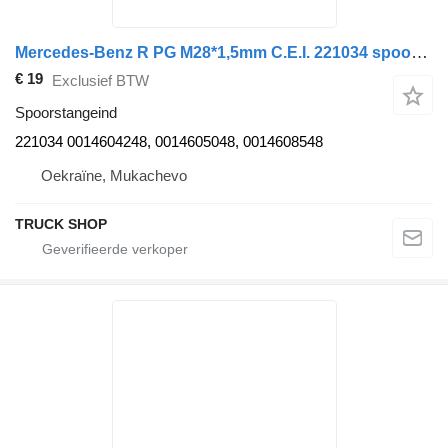
Mercedes-Benz R PG M28*1,5mm C.E.I. 221034 spoorstangeind voor Mercedes-Benz ACTROS vrachtwagen
€ 19
Exclusief BTW
Spoorstangeind
221034 0014604248, 0014605048, 0014608548
Oekraïne, Mukachevo
TRUCK SHOP