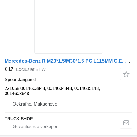
Mercedes-Benz R M20*1.5/M30*1.5 PG L115MM C.E.I. 221058 spoorstangeind voor Mercedes-Benz ACTROS, ATEGO vrachtwagen
€ 17
Exclusief BTW
Spoorstangeind
221058 0014603848, 0014604848, 0014605148,
0014608648
Oekraïne, Mukachevo
TRUCK SHOP