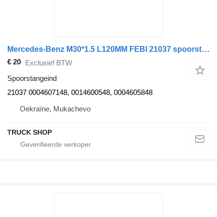
Mercedes-Benz M30*1.5 L120MM FEBI 21037 spoorstangeind voor Mercedes-Benz ACTROS 1, MP2, MP3, ATEGO 1; SETRA S400 04.96- vrachtwagen
€ 20
Exclusief BTW
Spoorstangeind
21037 0004607148, 0014600548, 0004605848
Oekraïne, Mukachevo
TRUCK SHOP