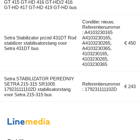
GT 415 GT-HD 416 GT-HD/2 416
GT-HD 417 GT-HD 419 GT-HD bus
Conditie: nieuw,
Referentienummer
: A4103230165
Setra Stabilizator przód 431DT Rod
A4103230165,
stabilizer stabilisatorstang voor
A4103230265,
€ 450
Setra 431DT bus
A4103230365,
4103230165,
4103230265,
4103230365
Setra STABILIZATOR PEREDNIY
SETRA 215-315 SR1005
Referentienummer
€ 243
179231111102D stabilisatorstang
: 179231111102D
voor Setra 215-315 bus