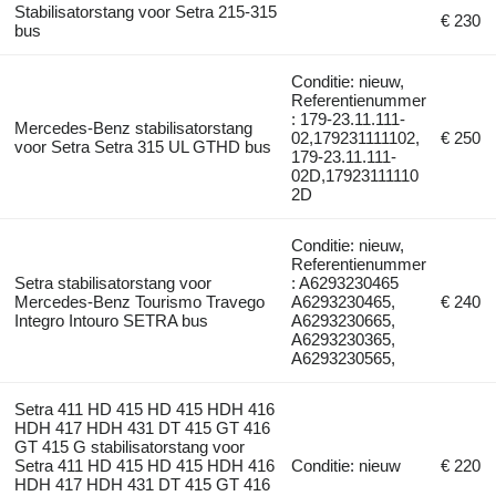
Stabilisatorstang voor Setra 215-315
€ 230
bus
Conditie: nieuw,
Referentienummer
: 179-23.11.111-
Mercedes-Benz stabilisatorstang
02,179231111102,
€ 250
voor Setra Setra 315 UL GTHD bus
179-23.11.111-
02D,17923111110
2D
Conditie: nieuw,
Referentienummer
Setra stabilisatorstang voor
: A6293230465
Mercedes-Benz Tourismo Travego
A6293230465,
€ 240
Integro Intouro SETRA bus
A6293230665,
A6293230365,
A6293230565,
Setra 411 HD 415 HD 415 HDH 416
HDH 417 HDH 431 DT 415 GT 416
GT 415 G stabilisatorstang voor
Setra 411 HD 415 HD 415 HDH 416
Conditie: nieuw
€ 220
HDH 417 HDH 431 DT 415 GT 416