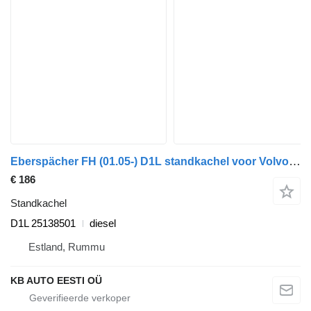
Eberspächer FH (01.05-) D1L standkachel voor Volvo FH12, FH16, NH12, FH, VNL780 (1993-2014) vrachtwagen
€ 186
Standkachel
D1L 25138501
diesel
Estland, Rummu
KB AUTO EESTI OÜ