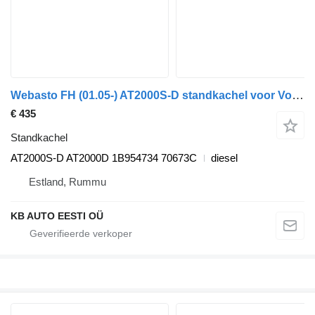
Webasto FH (01.05-) AT2000S-D standkachel voor Volvo FH12, FH16, NH12, FH, VNL780 (1993-2014) vrachtwagen
€ 435
Standkachel
AT2000S-D AT2000D 1B954734 70673C
diesel
Estland, Rummu
KB AUTO EESTI OÜ