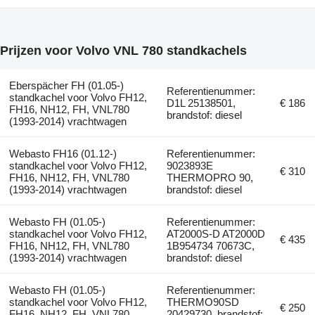
Prijzen voor Volvo VNL 780 standkachels
Eberspächer FH (01.05-)
Referentienummer:
standkachel voor Volvo FH12,
D1L 25138501,
€ 186
FH16, NH12, FH, VNL780
brandstof: diesel
(1993-2014) vrachtwagen
Webasto FH16 (01.12-)
Referentienummer:
standkachel voor Volvo FH12,
9023893E
€ 310
FH16, NH12, FH, VNL780
THERMOPRO 90,
(1993-2014) vrachtwagen
brandstof: diesel
Webasto FH (01.05-)
Referentienummer:
standkachel voor Volvo FH12,
AT2000S-D AT2000D
€ 435
FH16, NH12, FH, VNL780
1B954734 70673C,
(1993-2014) vrachtwagen
brandstof: diesel
Webasto FH (01.05-)
Referentienummer:
standkachel voor Volvo FH12,
THERMO90SD
€ 250
FH16, NH12, FH, VNL780
20429730, brandstof: