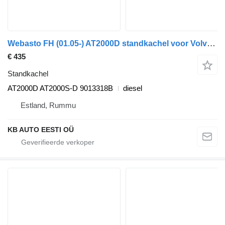
Webasto FH (01.05-) AT2000D standkachel voor Volvo FH12, FH16, NH12, FH, VNL780 (1993-2014) vrachtwagen
€ 435
Standkachel
AT2000D AT2000S-D 9013318B
diesel
Estland, Rummu
KB AUTO EESTI OÜ