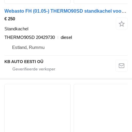
Webasto FH (01.05-) THERMO90SD standkachel voor Volvo FH12, FH16, NH12, FH, VNL780 (1993-2014) vrachtwagen
€ 250
Standkachel
THERMO90SD 20429730
diesel
Estland, Rummu
KB AUTO EESTI OÜ