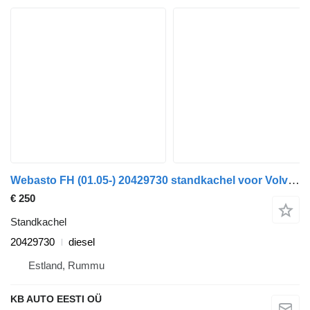
Webasto FH (01.05-) 20429730 standkachel voor Volvo FH12, FH16, NH12, FH, VNL780 (1993-2014) vrachtwagen
€ 250
Standkachel
20429730
diesel
Estland, Rummu
KB AUTO EESTI OÜ