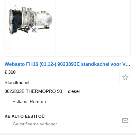
Webasto FH16 (01.12-) 9023893E standkachel voor Volvo FH12, FH16, NH12, FH, VNL780 (1993-2014) vrachtwagen
€ 310
Standkachel
9023893E THERMOPRO 90
diesel
Estland, Rummu
KB AUTO EESTI OÜ