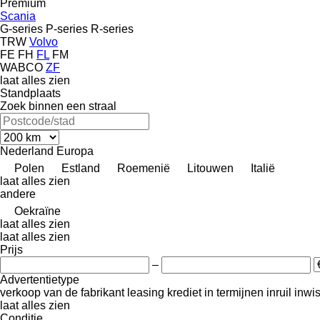
Premium
Scania
G-series
P-series
R-series
TRW
Volvo
FE
FH
FL
FM
WABCO
ZF
laat alles zien
Standplaats
Zoek binnen een straal
Nederland
Europa
Polen
Estland
Roemenië
Litouwen
Italië
laat alles zien
andere
Oekraïne
laat alles zien
laat alles zien
Prijs
–
Advertentietype
verkoop
van de fabrikant
leasing
krediet
in termijnen
inruil
inwi
laat alles zien
Conditie