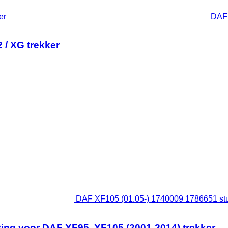
DAF 
 / XG trekker
DAF XF105 (01.05-) 1740009 1786651 stuu
ting voor DAF XF95, XF105 (2001-2014) trekker