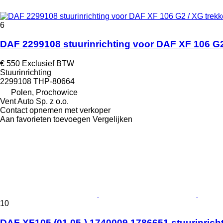
6
DAF 2299108 stuurinrichting voor DAF XF 106 G2
€ 550
Exclusief BTW
Stuurinrichting
2299108 THP-80664
Polen, Prochowice
Vent Auto Sp. z o.o.
Contact opnemen met verkoper
Aan favorieten toevoegen
Vergelijken
10
DAF XF105 (01.05-) 1740009 1786651 stuurinrich