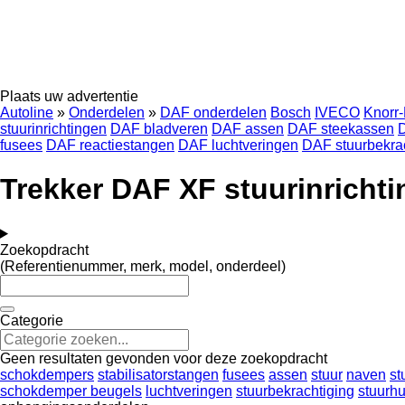
Plaats uw advertentie
Autoline
»
Onderdelen
»
DAF onderdelen
Bosch
IVECO
Knorr
stuurinrichtingen
DAF bladveren
DAF assen
DAF steekassen
D
fusees
DAF reactiestangen
DAF luchtveringen
DAF stuurbekra
Trekker DAF XF stuurinricht
Zoekopdracht
(Referentienummer, merk, model, onderdeel)
Categorie
Geen resultaten gevonden voor deze zoekopdracht
schokdempers
stabilisatorstangen
fusees
assen
stuur
naven
st
schokdemper beugels
luchtveringen
stuurbekrachtiging
stuurh