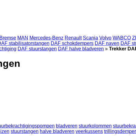
-Bremse
MAN
Mercedes-Benz
Renault
Scania
Volvo
WABCO
Z
AF stabilisatorstangen
DAF schokdempers
DAF naven
DAF st
chtiging
DAF stuurstangen
DAF halve bladveren
»
Trekker DAF
ingen
uurbekrachtigingspompen
bladveren
stuurkolommen
stuurbekra
uizen
stuurstangen
halve bladveren
veerkussens
trillingsdempe