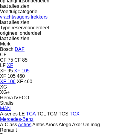
ophangingsonderdelen
laat alles zien
Voertuigcategorie
vrachtwagens
trekkers
laat alles zien
Type reserveonderdeel
origineel onderdeel
laat alles zien
Merk
Bosch
DAF
CF
CF 75
CF 85
LF
XF
XF 95
XF 105
XF 105 460
XF 106
XF 460
XG
XG+
Hema
IVECO
Stralis
MAN
A-series
LE
TGA
TGL
TGM
TGS
TGX
Mercedes-Benz
A-Class
Actros
Antos
Arocs
Atego
Axor
Unimog
Renault