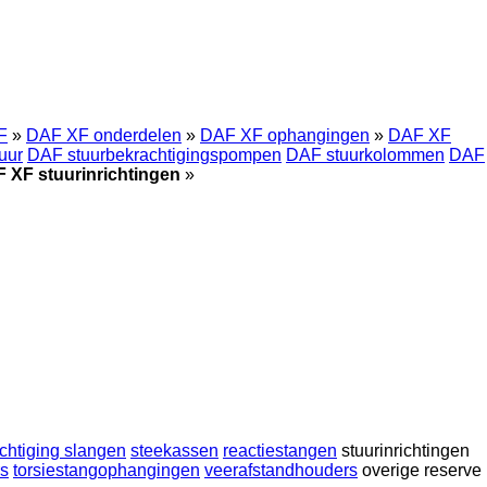
F
»
DAF XF onderdelen
»
DAF XF ophangingen
»
DAF XF
uur
DAF stuurbekrachtigingspompen
DAF stuurkolommen
DAF
 XF stuurinrichtingen
»
chtiging slangen
steekassen
reactiestangen
stuurinrichtingen
rs
torsiestangophangingen
veerafstandhouders
overige reserve