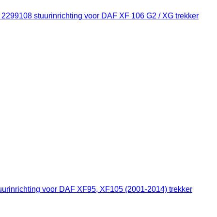
2299108 stuurinrichting voor DAF XF 106 G2 / XG trekker
rinrichting voor DAF XF95, XF105 (2001-2014) trekker