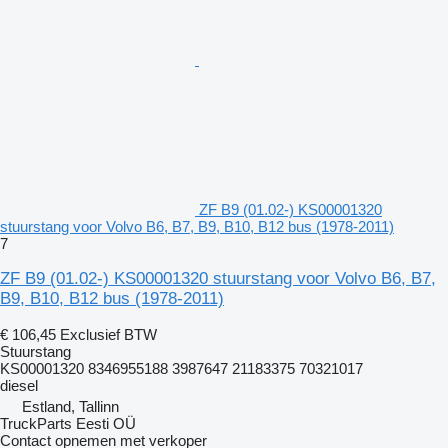
ZF B9 (01.02-) KS00001320
stuurstang voor Volvo B6, B7, B9, B10, B12 bus (1978-2011)
7
ZF B9 (01.02-) KS00001320 stuurstang voor Volvo B6, B7,
B9, B10, B12 bus (1978-2011)
€ 106,45
Exclusief BTW
Stuurstang
KS00001320 8346955188 3987647 21183375 70321017
diesel
Estland, Tallinn
TruckParts Eesti OÜ
Contact opnemen met verkoper