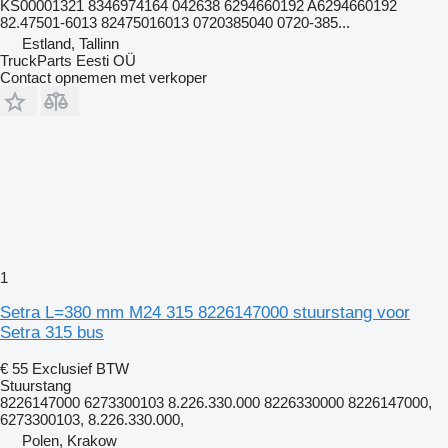
KS00001321 8346974164 042638 6294660192 A6294660192
82.47501-6013 82475016013 0720385040 0720-385...
Estland, Tallinn
TruckParts Eesti OÜ
Contact opnemen met verkoper
1
Setra L=380 mm M24 315 8226147000 stuurstang voor
Setra 315 bus
€ 55
Exclusief BTW
Stuurstang
8226147000 6273300103 8.226.330.000 8226330000 8226147000,
6273300103, 8.226.330.000,
Polen, Krakow