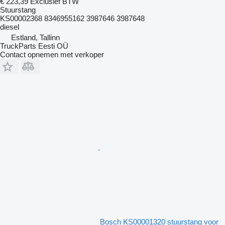
€ 223,39
Exclusief BTW
Stuurstang
KS00002368 8346955162 3987646 3987648
diesel
Estland, Tallinn
TruckParts Eesti OÜ
Contact opnemen met verkoper
Bosch KS00001320 stuurstang voor