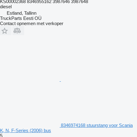
KS00002368 8346955162 3987646 3987648
diesel
Estland, Tallinn
TruckParts Eesti OÜ
Contact opnemen met verkoper
8346974168 stuurstang voor Scania
K, N, F-Series (2006) bus
5