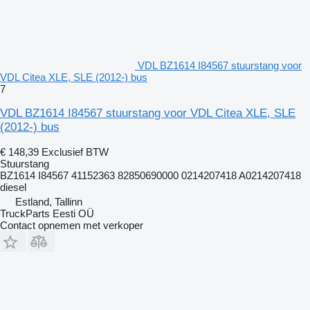
VDL BZ1614 I84567 stuurstang voor
VDL Citea XLE, SLE (2012-) bus
7
VDL BZ1614 I84567 stuurstang voor VDL Citea XLE, SLE
(2012-) bus
€ 148,39
Exclusief BTW
Stuurstang
BZ1614 I84567 41152363 82850690000 0214207418 A0214207418
diesel
Estland, Tallinn
TruckParts Eesti OÜ
Contact opnemen met verkoper