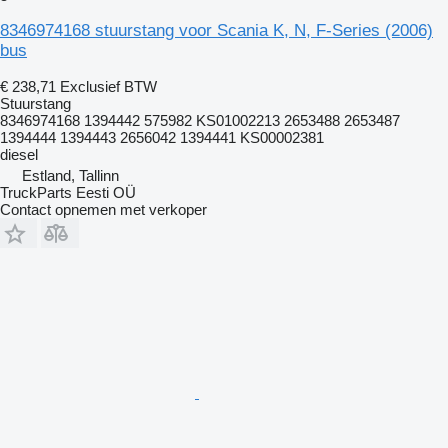
8346974168 stuurstang voor Scania K, N, F-Series (2006)
bus
€ 238,71
Exclusief BTW
Stuurstang
8346974168 1394442 575982 KS01002213 2653488 2653487
1394444 1394443 2656042 1394441 KS00002381
diesel
Estland, Tallinn
TruckParts Eesti OÜ
Contact opnemen met verkoper