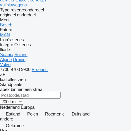
vuilniswagens
Type reserveonderdeel
origineel onderdeel
Merk
Bosch
Futura
MAN
Lion's series
Integro
O-series
Iliade
Scania
Solaris
Alpino
Urbino
Volvo
7700
9700
9900
B-series
ZF
laat alles zien
Standplaats
Zoek binnen een straal
Nederland
Europa
Estland
Polen
Roemenië
Duitsland
andere
Oekraïne
Prijs