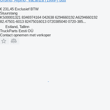
Urbino, Alpino, Vacanza (1999-) bus
€ 231,45
Exclusief BTW
Stuurstang
KS00001321 8346974164 042638 6294660192 A6294660192
82.47501-6013 82475016013 0720385040 0720-385...
Estland, Tallinn
TruckParts Eesti OÜ
Contact opnemen met verkoper