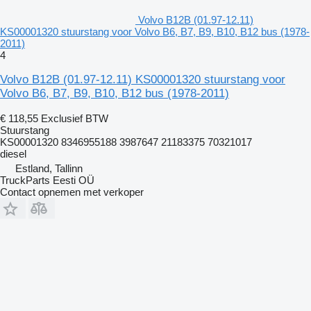
Volvo B12B (01.97-12.11)
KS00001320 stuurstang voor Volvo B6, B7, B9, B10, B12 bus (1978-
2011)
4
Volvo B12B (01.97-12.11) KS00001320 stuurstang voor
Volvo B6, B7, B9, B10, B12 bus (1978-2011)
€ 118,55
Exclusief BTW
Stuurstang
KS00001320 8346955188 3987647 21183375 70321017
diesel
Estland, Tallinn
TruckParts Eesti OÜ
Contact opnemen met verkoper