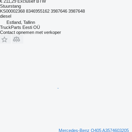
€ 211,29
Exclusief BTW
Stuurstang
KS00002368 8346955162 3987646 3987648
diesel
Estland, Tallinn
TruckParts Eesti OÜ
Contact opnemen met verkoper
Mercedes-Benz O405 A3574603205