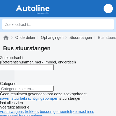
Onderdelen
Ophangingen
Stuurstangen
Bus stuur
Bus stuurstangen
Zoekopdracht
(Referentienummer, merk, model, onderdeel)
Categorie
Geen resultaten gevonden voor deze zoekopdracht
naven
stuurbekrachtigingspompen
stuurstangen
laat alles zien
Voertuigcategorie
vrachtwagens
trekkers
bussen
gemeentelijke machines
gemeentelijke voertuigen