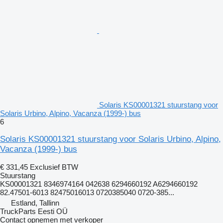
Solaris KS00001321 stuurstang voor
Solaris Urbino, Alpino, Vacanza (1999-) bus
6
Solaris KS00001321 stuurstang voor Solaris Urbino, Alpino,
Vacanza (1999-) bus
€ 331,45
Exclusief BTW
Stuurstang
KS00001321 8346974164 042638 6294660192 A6294660192
82.47501-6013 82475016013 0720385040 0720-385...
Estland, Tallinn
TruckParts Eesti OÜ
Contact opnemen met verkoper