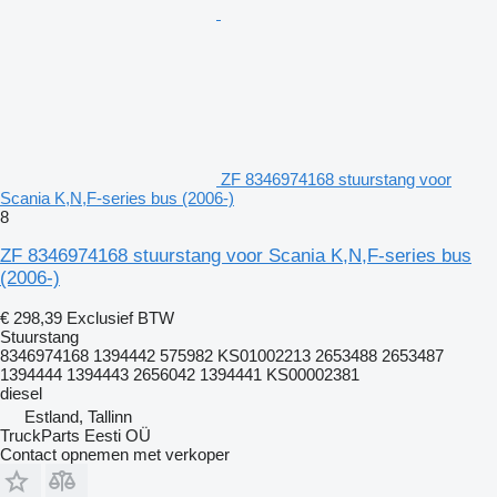
ZF 8346974168 stuurstang voor
Scania K,N,F-series bus (2006-)
8
ZF 8346974168 stuurstang voor Scania K,N,F-series bus
(2006-)
€ 298,39
Exclusief BTW
Stuurstang
8346974168 1394442 575982 KS01002213 2653488 2653487
1394444 1394443 2656042 1394441 KS00002381
diesel
Estland, Tallinn
TruckParts Eesti OÜ
Contact opnemen met verkoper