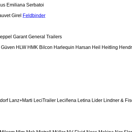
aus
Emiliana Serbatoi
auvet Girel
Feldbinder
eppel
Garant
General Trailers
Güven
HLW
HMK Bilcon
Harlequin
Harsan
Heil
Heitling
Hendr
dorf
Lanz+Marti
LeciTrailer
Leciñena
Letina
Lider
Lindner & Fis