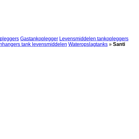
opleggers
Gastankoplegger
Levensmiddelen tankopleggers
nhangers tank levensmiddelen
Wateropslagtanks
»
Santi