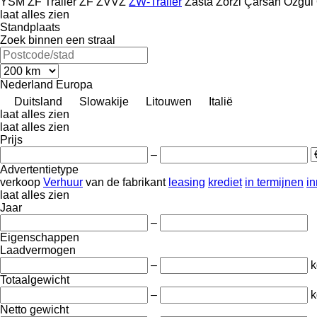
YSM
ZF Trailer
ZF
ZVVZ
ZW-Trailer
Zasta
Zorzi
Çarsan
Özgül
laat alles zien
Standplaats
Zoek binnen een straal
Nederland
Europa
Duitsland
Slowakije
Litouwen
Italië
laat alles zien
laat alles zien
Prijs
–
Advertentietype
verkoop
Verhuur
van de fabrikant
leasing
krediet
in termijnen
in
laat alles zien
Jaar
–
Eigenschappen
Laadvermogen
–
k
Totaalgewicht
–
k
Netto gewicht