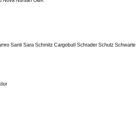
p
Nova
Nursan
O&K
amro
Santi
Sara
Schmitz Cargobull
Schrader
Schutz
Schwarte
ilor