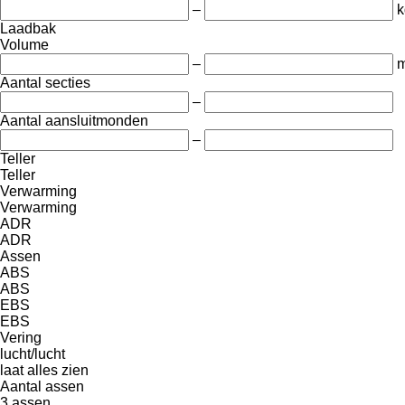
–
k
Laadbak
Volume
–
m
Aantal secties
–
Aantal aansluitmonden
–
Teller
Teller
Verwarming
Verwarming
ADR
ADR
Assen
ABS
ABS
EBS
EBS
Vering
lucht/lucht
laat alles zien
Aantal assen
3 assen