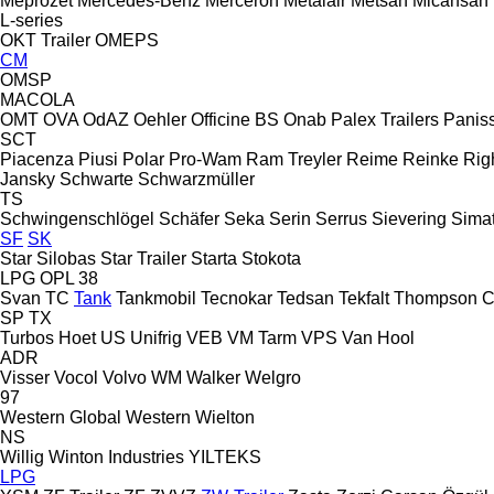
Meprozet
Mercedes-Benz
Merceron
Metalair
Metsan
Micansan
L-series
OKT Trailer
OMEPS
CM
OMSP
MACOLA
OMT
OVA
OdAZ
Oehler
Officine BS
Onab
Palex Trailers
Panis
SCT
Piacenza
Piusi
Polar
Pro-Wam
Ram Treyler
Reime
Reinke
Rig
Jansky
Schwarte
Schwarzmüller
TS
Schwingenschlögel
Schäfer
Seka
Serin
Serrus
Sievering
Sima
SF
SK
Star Silobas
Star Trailer
Starta
Stokota
LPG
OPL 38
Svan
TC
Tank
Tankmobil
Tecnokar
Tedsan
Tekfalt
Thompson C
SP
TX
Turbos Hoet
US
Unifrig
VEB
VM Tarm
VPS
Van Hool
ADR
Visser
Vocol
Volvo
WM
Walker
Welgro
97
Western Global
Western
Wielton
NS
Willig
Winton Industries
YILTEKS
LPG