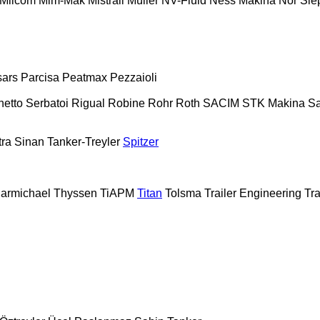
Milcom
Mim-Mak
Mistrall
Müller
NV-Fluid
Ness Makina
Nor Sle
sars
Parcisa
Peatmax
Pezzaioli
hetto Serbatoi
Rigual
Robine
Rohr
Roth
SACIM
STK Makina
S
tra
Sinan Tanker-Treyler
Spitzer
armichael
Thyssen
TiAPM
Titan
Tolsma
Trailer Engineering
Tra