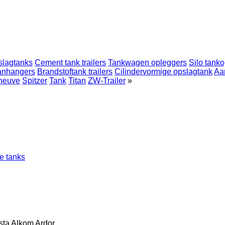
slagtanks
Cement tank trailers
Tankwagen opleggers
Silo tank
anhangers
Brandstoftank trailers
Cilindervormige opslagtank
Aa
neuve
Spitzer
Tank
Titan
ZW-Trailer
»
e tanks
sta
Alkom
Ardor