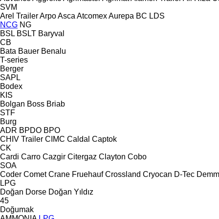
SVM
Arel Trailer
Arpo
Asca
Atcomex
Aurepa
BC LDS
NCG
NG
BSL
BSLT
Baryval
CB
Bata
Bauer
Benalu
T-series
Berger
SAPL
Bodex
KIS
Bolgan
Boss
Briab
STF
Burg
ADR
BPDO
BPO
CHIV Trailer
CIMC
Caldal
Captok
CK
Cardi
Carro
Cazgir
Citergaz
Clayton
Cobo
SOA
Coder
Comet
Crane Fruehauf
Crossland
Cryocan
D-Tec
Demm
LPG
Doğan Dorse
Doğan Yıldız
45
Doğumak
AMMONIA
LPG