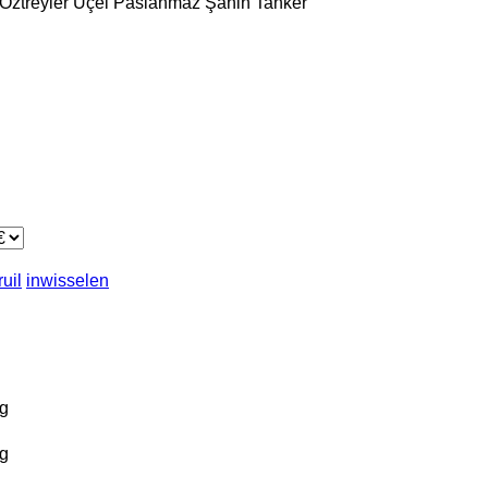
Öztreyler
Üçel Paslanmaz
Şahin Tanker
ruil
inwisselen
g
g