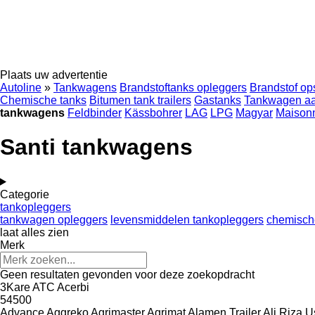
Plaats uw advertentie
Autoline
»
Tankwagens
Brandstoftanks opleggers
Brandstof op
Chemische tanks
Bitumen tank trailers
Gastanks
Tankwagen a
tankwagens
Feldbinder
Kässbohrer
LAG
LPG
Magyar
Maison
Santi tankwagens
Categorie
tankopleggers
tankwagen opleggers
levensmiddelen tankopleggers
chemisch
laat alles zien
Merk
Geen resultaten gevonden voor deze zoekopdracht
3Kare
ATC
Acerbi
54500
Advance
Aggreko
Agrimaster
Agrimat
Alamen Trailer
Ali Riza U