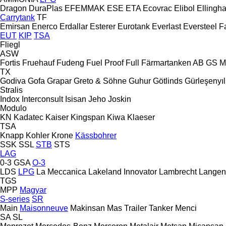
Dragon
DuraPlas
EFEMMAK
ESE
ETA
Ecovrac
Elibol
Ellingh
Carrytank
TF
Emirsan
Enerco
Erdallar
Esterer
Eurotank
Everlast
Eversteel
F
EUT
KIP
TSA
Fliegl
ASW
Fortis
Fruehauf
Fudeng
Fuel Proof
Full
Färmartanken AB
GS M
TX
Godiva
Gofa
Grapar
Greto & Söhne
Guhur
Götlinds
Gürleşenyıl
Stralis
Indox
Interconsult
Isisan
Jeho
Joskin
Modulo
KN
Kadatec
Kaiser
Kingspan
Kiwa
Klaeser
TSA
Knapp
Kohler
Krone
Kässbohrer
SSK
SSL
STB
STS
LAG
0-3
GSA
O-3
LDS
LPG
La Meccanica
Lakeland Innovator
Lambrecht
Langen
TGS
MPP
Magyar
S-series
SR
Main
Maisonneuve
Makinsan
Mas Trailer Tanker
Menci
SA
SL