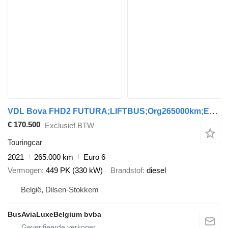
VDL Bova FHD2 FUTURA;LIFTBUS;Org265000km;EURO-6;WIE NEU
€ 170.500
Exclusief BTW
Touringcar
2021
265.000 km
Euro 6
Vermogen
449 PK (330 kW)
Brandstof
diesel
België, Dilsen-Stokkem
BusAviaLuxeBelgium bvba