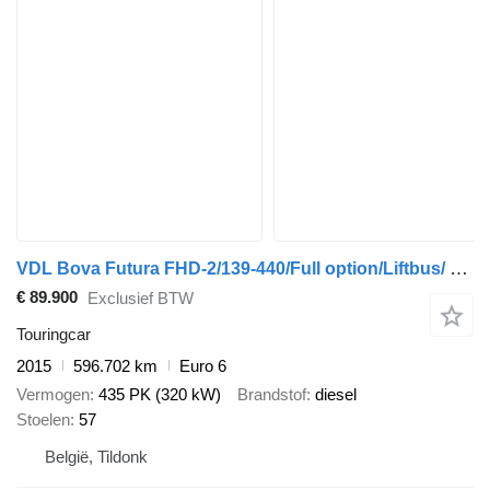
VDL Bova Futura FHD-2/139-440/Full option/Liftbus/ 15 Seats
€ 89.900
Exclusief BTW
Touringcar
2015
596.702 km
Euro 6
Vermogen
435 PK (320 kW)
Brandstof
diesel
Stoelen
57
België, Tildonk