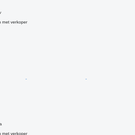
g
v
 met verkoper
g
a
 met verkoper