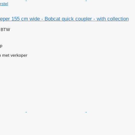
rstel
per 155 cm wide - Bobcat quick coupler - with collection
f BTW
rp
 met verkoper