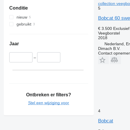
collection veegbo
Conditie
5
nieuw
Bobcat 60 swee
gebruikt
€ 3.500
Exclusie
Veegborstel
2018
Jaar
Nederland, E
Dimach B.V.
Contact opnemen
–
Ontbreken er filters?
Stel een wijziging voor
4
Bobcat