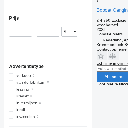
7
Oekraïne
Bobcat Cangi
Prijs
€ 4.750
Exclusie
Veegborstel
2023
–
Conditie
nieuw
Nederland, A
Krommenhoek B
Contact opnemen
Schrijf je in om 
Advertentietype
verkoop
Abonneren
van de fabrikant
Door hier te klik
leasing
krediet
in termijnen
inruil
inwisselen