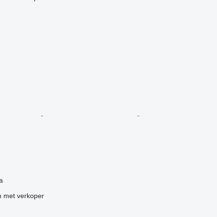
g
a
 met verkoper