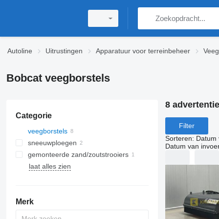
Autoline
Uitrustingen
Apparatuur voor terreinbeheer
Veeg
Bobcat veegborstels
8 advertenti
Categorie
Filter
veegborstels
Sorteren
:
Datum 
sneeuwploegen
Datum van invoe
gemonteerde zand/zoutstrooiers
laat alles zien
Merk