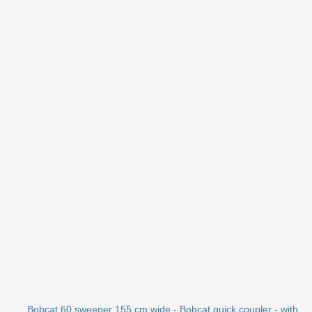
Bobcat 60 sweeper 155 cm wide - Bobcat quick coupler - with