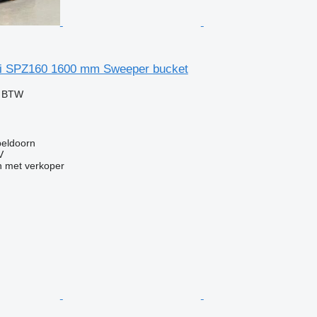
ni SPZ160 1600 mm Sweeper bucket
f BTW
peldoorn
V
 met verkoper