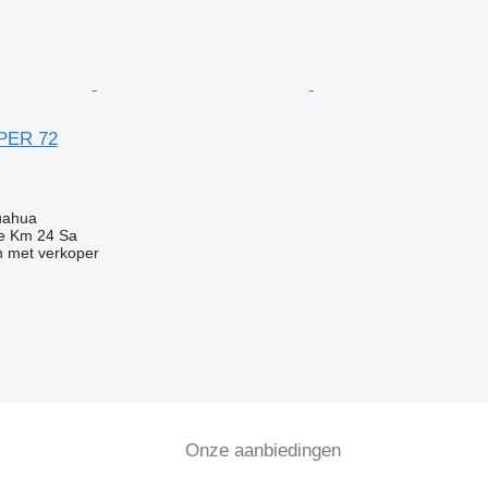
PER 72
g
uahua
e Km 24 Sa
 met verkoper
Onze aanbiedingen