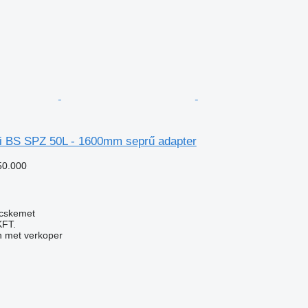
i BS SPZ 50L - 1600mm seprű adapter
50.000
ecskemet
FT.
 met verkoper