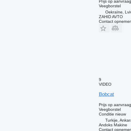
Prijs op aanvraa
Veegborstel
Oekraïne, Lvi
ZAHID AVTO
Contact opnemen
9
VIDEO
Bobcat
Prijs op aanvraa
Veegborstel
Conditie
nieuw
Turkije, Ankar
Andoks Makine
Contact opnemen