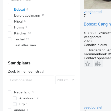
Bobcat
veegborstel
Euro-Jabelmann
CK
MT
7
Fliegl
Bobcat Cangi
Holms
Citymaster
€ 3.850
Exclusie
Kärcher
R-series
Robot
Veegborstel
Tuchel
Turbonet
Challenger
Swingo
2023
Conditie
nieuw
laat alles zien
W-series
Nederland, A
Krommenhoek B
Contact opnemen
Standplaats
Zoek binnen een straal
Nederland
Apeldoorn
Erp
veegborstel
andere