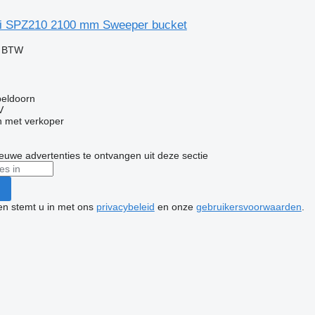
ni SPZ210 2100 mm Sweeper bucket
f BTW
peldoorn
V
 met verkoper
nieuwe advertenties te ontvangen uit deze sectie
ken stemt u in met ons
privacybeleid
en onze
gebruikersvoorwaarden
.