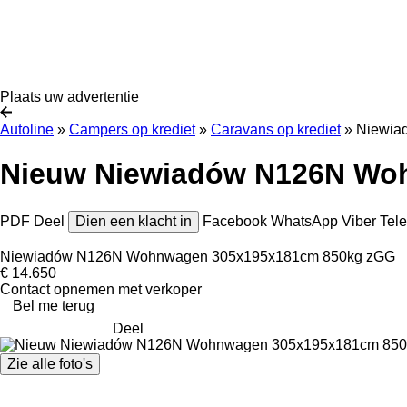
Plaats uw advertentie
Autoline
»
Campers op krediet
»
Caravans op krediet
»
Niewiad
Nieuw Niewiadów N126N Wo
PDF
Deel
Dien een klacht in
Facebook
WhatsApp
Viber
Tel
Niewiadów N126N Wohnwagen 305x195x181cm 850kg zGG
€ 14.650
Contact opnemen met verkoper
Bel me terug
Deel
Zie alle foto's