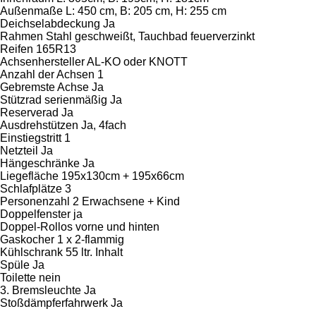
Außenmaße L: 450 cm, B: 205 cm, H: 255 cm
Deichselabdeckung Ja
Rahmen Stahl geschweißt, Tauchbad feuerverzinkt
Reifen 165R13
Achsenhersteller AL-KO oder KNOTT
Anzahl der Achsen 1
Gebremste Achse Ja
Stützrad serienmäßig Ja
Reserverad Ja
Ausdrehstützen Ja, 4fach
Einstiegstritt 1
Netzteil Ja
Hängeschränke Ja
Liegefläche 195x130cm + 195x66cm
Schlafplätze 3
Personenzahl 2 Erwachsene + Kind
Doppelfenster ja
Doppel-Rollos vorne und hinten
Gaskocher 1 x 2-flammig
Kühlschrank 55 ltr. Inhalt
Spüle Ja
Toilette nein
3. Bremsleuchte Ja
Stoßdämpferfahrwerk Ja