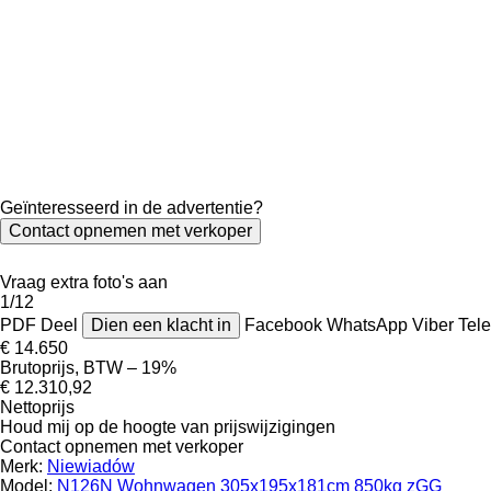
Geïnteresseerd in de advertentie?
Contact opnemen met verkoper
Vraag extra foto's aan
1/12
PDF
Deel
Dien een klacht in
Facebook
WhatsApp
Viber
Tel
€ 14.650
Brutoprijs, BTW – 19%
€ 12.310,92
Nettoprijs
Houd mij op de hoogte van prijswijzigingen
Contact opnemen met verkoper
Merk:
Niewiadów
Model:
N126N Wohnwagen 305x195x181cm 850kg zGG