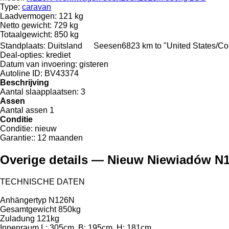
Type:
caravan
Laadvermogen:
121 kg
Netto gewicht:
729 kg
Totaalgewicht:
850 kg
Standplaats:
Duitsland
Seesen
6823 km to "United States/C
Deal-opties:
krediet
Datum van invoering:
gisteren
Autoline ID:
BV43374
Beschrijving
Aantal slaapplaatsen:
3
Assen
Aantal assen
1
Conditie
Conditie:
nieuw
Garantie::
12 maanden
Overige details — Nieuw Niewiadów 
TECHNISCHE DATEN
Anhängertyp N126N
Gesamtgewicht 850kg
Zuladung 121kg
Innenraum L: 305cm, B: 195cm, H: 181cm