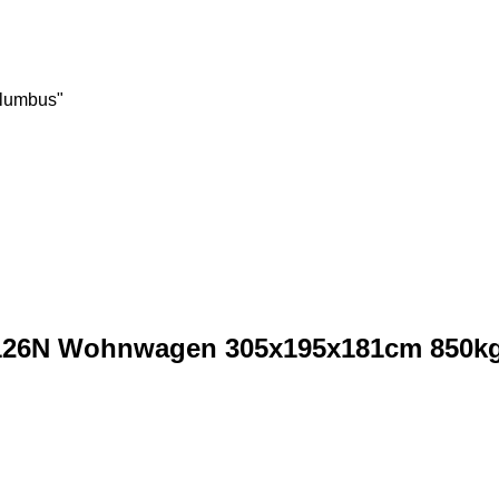
olumbus"
N126N Wohnwagen 305x195x181cm 850k