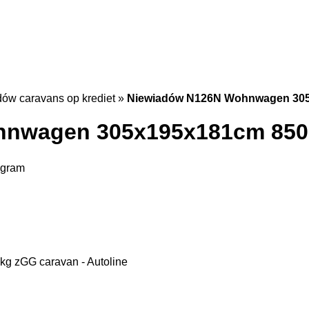
ów caravans op krediet
»
Niewiadów N126N Wohnwagen 305x
hnwagen 305x195x181cm 850
egram