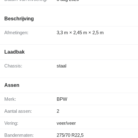
Beschrijving
Afmetingen:
3,3 m × 2,45 m × 2,5 m
Laadbak
Chassis:
staal
Assen
Merk:
BPW
Aantal assen:
2
Vering:
veer/veer
Bandenmaten:
275/70 R22,5