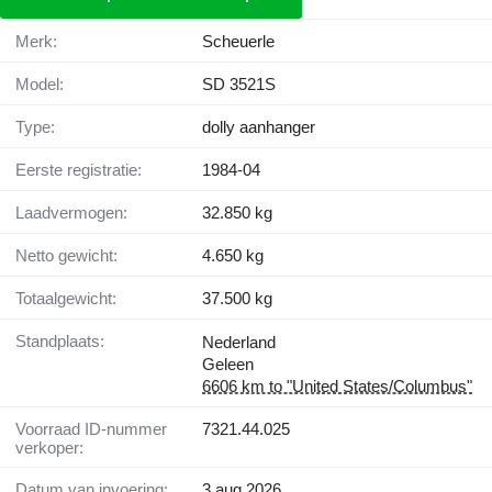
Merk:
Scheuerle
Model:
SD 3521S
Type:
dolly aanhanger
Eerste registratie:
1984-04
Laadvermogen:
32.850 kg
Netto gewicht:
4.650 kg
Totaalgewicht:
37.500 kg
Standplaats:
Nederland
Geleen
6606 km to "United States/Columbus"
Voorraad ID-nummer
7321.44.025
verkoper:
Datum van invoering:
3 aug 2026