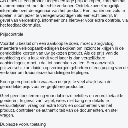
Als u besluit een product tegen een lage prijs te kopen, zorg dan dat
u communiceert met de echte verkoper. Ontdek zoveel mogelijk
informatie over de eigenaar van het product. Een manier om vals te
spelen is om jezelf te vertegenwoordigen als een echt bedrijf. In
geval van verdenking, informeer ons hierover voor extra controle, via
het feedbackformulier.
Prijscontrole
Voordat u besluit om een ​​aankoop te doen, moet u zorgvuldig
meerdere verkoopaanbiedingen bekijken om inzicht te krijgen in de
gemiddelde kosten van uw gekozen product. Als de prijs van de
aanbieding die u leuk vindt veel lager is dan vergelijkbare
aanbiedingen, moet u dat tot nadenken zetten. Een aanzienlijk
prijsverschil kan duiden op verborgen gebreken of een poging van de
verkoper om frauduleuze handelingen te plegen.
Koop geen producten waarvan de prijs te veel afwijkt van de
gemiddelde prijs voor vergelijkbare producten.
Geef geen toestemming voor dubieuze beloftes en vooruitbetaalde
goederen. In geval van twijfel, wees niet bang om details te
verduidelijken, vraag om extra foto's en documenten van het
product, controleer de authenticiteit van de documenten, en stel
vragen.
Dubieuze vooruitbetaling