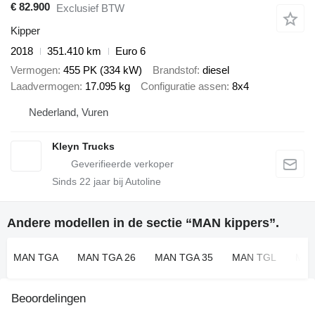
€ 82.900
Exclusief BTW
Kipper
2018
351.410 km
Euro 6
Vermogen
455 PK (334 kW)
Brandstof
diesel
Laadvermogen
17.095 kg
Configuratie assen
8x4
Nederland, Vuren
Kleyn Trucks
Sinds
22
jaar bij Autoline
Andere modellen in de sectie “MAN kippers”.
MAN TGA
MAN TGA 26
MAN TGA 35
MAN TGL
MA
Beoordelingen