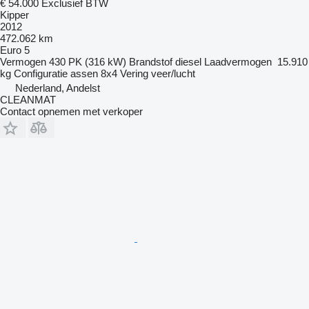
€ 54.000
Exclusief BTW
Kipper
2012
472.062 km
Euro 5
Vermogen
430 PK (316 kW)
Brandstof
diesel
Laadvermogen
15.910
kg
Configuratie assen
8x4
Vering
veer/lucht
Nederland, Andelst
CLEANMAT
Contact opnemen met verkoper