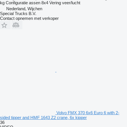
kg
Configuratie assen
8x4
Vering
veer/lucht
Nederland, Wijchen
Special Trucks B.V.
Contact opnemen met verkoper
Volvo FMX 370 6x6 Euro 6 with 2-
sided tipper and HMF 1643 Z2 crane, 6x kipper
36