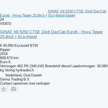
GINAF X6 5250 CTSE 10x6 DayCab
Euro6 - Hyva Tipper 25.8m3 + Eco-friend kipper
24
VIDEO
GINAF X6 5250 CTSE 10x6 DayCab Euro6 - Hyva Tipper
25.8m3 + Eco-friend
€ 49.950
Exclusief BTW
Kipper
2016
808.674 km
Euro 6
Vermogen
462 PK (340 kW)
Brandstof
diesel
Laadvermogen
30.080
kg
Vering
hydraulisch
Nederland, Oud Gastel
Gema Trading B.V.
Contact opnemen met verkoper