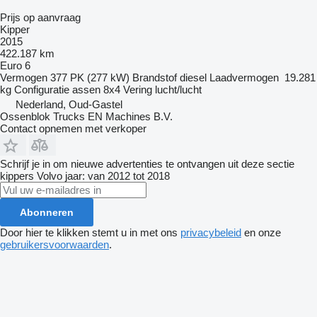
Prijs op aanvraag
Kipper
2015
422.187 km
Euro 6
Vermogen
377 PK (277 kW)
Brandstof
diesel
Laadvermogen
19.281
kg
Configuratie assen
8x4
Vering
lucht/lucht
Nederland, Oud-Gastel
Ossenblok Trucks EN Machines B.V.
Contact opnemen met verkoper
Schrijf je in om nieuwe advertenties te ontvangen uit deze sectie
kippers
Volvo
jaar: van 2012 tot 2018
Abonneren
Door hier te klikken stemt u in met ons
privacybeleid
en onze
gebruikersvoorwaarden
.