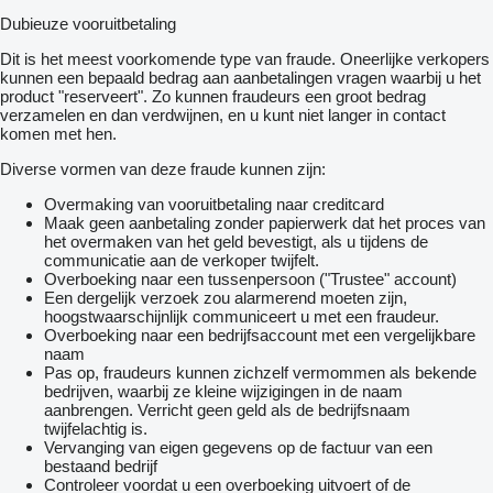
Merk assen: Aeolus; Reductie: enkelvoudige reductie
Dubieuze vooruitbetaling
Achteras 2: Bandenmaat: 385/65 R22.5; Max. aslast: 9500 kg;
Merk assen: Aeolus; Reductie: enkelvoudige reductie
Dit is het meest voorkomende type van fraude. Oneerlijke verkopers
kunnen een bepaald bedrag aan aanbetalingen vragen waarbij u het
Gewichten
product "reserveert". Zo kunnen fraudeurs een groot bedrag
Max. trekgewicht: 50.000 kg
verzamelen en dan verdwijnen, en u kunt niet langer in contact
komen met hen.
Functioneel
Merk opbouw: Piet Ruizeveld Kipper 23,8 m3
Diverse vormen van deze fraude kunnen zijn:
Kipper: Achter
Overmaking van vooruitbetaling naar creditcard
Interieur
Maak geen aanbetaling zonder papierwerk dat het proces van
Bekleding: Leder/stof
het overmaken van het geld bevestigt, als u tijdens de
Aantal zitplaatsen: 2
communicatie aan de verkoper twijfelt.
Overboeking naar een tussenpersoon ("Trustee" account)
Staat
Een dergelijk verzoek zou alarmerend moeten zijn,
Algemene staat: goed
hoogstwaarschijnlijk communiceert u met een fraudeur.
Technische staat: goed
Overboeking naar een bedrijfsaccount met een vergelijkbare
Optische staat: goed
naam
Pas op, fraudeurs kunnen zichzelf vermommen als bekende
bedrijven, waarbij ze kleine wijzigingen in de naam
aanbrengen. Verricht geen geld als de bedrijfsnaam
twijfelachtig is.
Vervanging van eigen gegevens op de factuur van een
bestaand bedrijf
Controleer voordat u een overboeking uitvoert of de