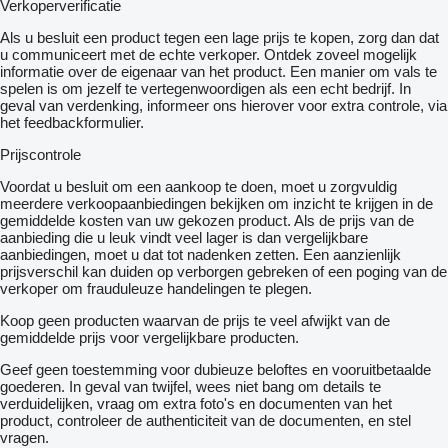
Verkoperverificatie
uw nieuwe vrachtwagen!
YV2XTY0G8FB721509
Als u besluit een product tegen een lage prijs te kopen, zorg dan dat
10x4
u communiceert met de echte verkoper. Ontdek zoveel mogelijk
DagCab
informatie over de eigenaar van het product. Een manier om vals te
Euro6
spelen is om jezelf te vertegenwoordigen als een echt bedrijf. In
Hardox
geval van verdenking, informeer ons hierover voor extra controle, via
23,8m3
het feedbackformulier.
MilieuKleppen
Nederlandse Registratie
Prijscontrole
= Meer informatie =
Voordat u besluit om een ​​aankoop te doen, moet u zorgvuldig
meerdere verkoopaanbiedingen bekijken om inzicht te krijgen in de
Algemene informatie
gemiddelde kosten van uw gekozen product. Als de prijs van de
Aantal deuren: 2
aanbieding die u leuk vindt veel lager is dan vergelijkbare
Bedrijfsuren: 22.256
aanbiedingen, moet u dat tot nadenken zetten. Een aanzienlijk
Cabine: enkel, dag
prijsverschil kan duiden op verborgen gebreken of een poging van de
Kenteken: 90-BFX-3
verkoper om frauduleuze handelingen te plegen.
Koop geen producten waarvan de prijs te veel afwijkt van de
Asconfiguratie
gemiddelde prijs voor vergelijkbare producten.
Vooras 1: Bandenmaat: 385/65 R22.5; Max. aslast: 10000 kg;
Meesturend; Merk assen: Tigar
Geef geen toestemming voor dubieuze beloftes en vooruitbetaalde
Vooras 2: Bandenmaat: 385/65 R22.5; Max. aslast: 10000 kg;
goederen. In geval van twijfel, wees niet bang om details te
Meesturend; Merk assen: Aeolus
verduidelijken, vraag om extra foto's en documenten van het
Middenas: Bandenmaat: 385/65 R22.5; Max. aslast: 10000 kg;
product, controleer de authenticiteit van de documenten, en stel
Meesturend; Merk assen: Aeolus
vragen.
Achteras 1: Bandenmaat: 315/80 R.22.5; Max. aslast: 9500 kg;