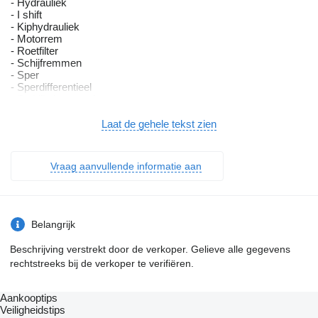
- Hydrauliek
- I shift
- Kiphydrauliek
- Motorrem
- Roetfilter
- Schijfremmen
- Sper
- Sperdifferentieel
- Stabiliteitscontrole
- Standkachel
- Stuuras
Laat de gehele tekst zien
- Stuur in hoogt verstelbaar
- Tacho Digitaal
- Verstralers
Vraag aanvullende informatie aan
- Wegwaardig
- Werklamp(en)
- Zwaailamp(en)
= Bijzonderheden =
Belangrijk
Aandrijflijn
Beschrijving verstrekt door de verkoper. Gelieve alle gegevens
PTO: 1179 uur
rechtstreeks bij de verkoper te verifiëren.
Opbouw
Volume: 23.8 m3
Materiaal: Staal
Aankooptips
Veiligheidstips
Laat contactgegevens zien
Kijk het filmpje eerst en luister naar