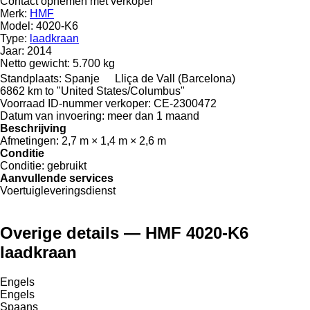
Contact opnemen met verkoper
Merk:
HMF
Model:
4020-K6
Type:
laadkraan
Jaar:
2014
Netto gewicht:
5.700 kg
Standplaats:
Spanje
Lliça de Vall (Barcelona)
6862 km to "United States/Columbus"
Voorraad ID-nummer verkoper:
CE-2300472
Datum van invoering:
meer dan 1 maand
Beschrijving
Afmetingen:
2,7 m × 1,4 m × 2,6 m
Conditie
Conditie:
gebruikt
Aanvullende services
Voertuigleveringsdienst
Overige details — HMF 4020-K6
laadkraan
Engels
Engels
Spaans