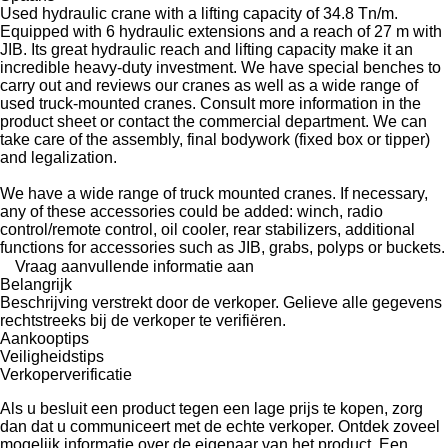
Used hydraulic crane with a lifting capacity of 34.8 Tn/m.
Equipped with 6 hydraulic extensions and a reach of 27 m with
JIB. Its great hydraulic reach and lifting capacity make it an
incredible heavy-duty investment. We have special benches to
carry out and reviews our cranes as well as a wide range of
used truck-mounted cranes. Consult more information in the
product sheet or contact the commercial department. We can
take care of the assembly, final bodywork (fixed box or tipper)
and legalization.
We have a wide range of truck mounted cranes. If necessary,
any of these accessories could be added: winch, radio
control/remote control, oil cooler, rear stabilizers, additional
functions for accessories such as JIB, grabs, polyps or buckets.
Vraag aanvullende informatie aan
Belangrijk
Beschrijving verstrekt door de verkoper. Gelieve alle gegevens
rechtstreeks bij de verkoper te verifiëren.
Aankooptips
Veiligheidstips
Verkoperverificatie
Als u besluit een product tegen een lage prijs te kopen, zorg
dan dat u communiceert met de echte verkoper. Ontdek zoveel
mogelijk informatie over de eigenaar van het product. Een