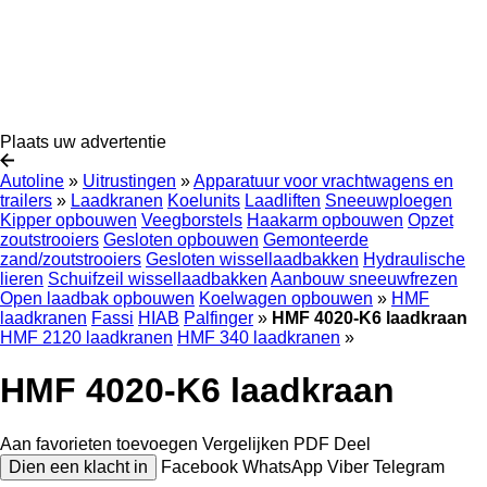
Plaats uw advertentie
Autoline
»
Uitrustingen
»
Apparatuur voor vrachtwagens en
trailers
»
Laadkranen
Koelunits
Laadliften
Sneeuwploegen
Kipper opbouwen
Veegborstels
Haakarm opbouwen
Opzet
zoutstrooiers
Gesloten opbouwen
Gemonteerde
zand/zoutstrooiers
Gesloten wissellaadbakken
Hydraulische
lieren
Schuifzeil wissellaadbakken
Aanbouw sneeuwfrezen
Open laadbak opbouwen
Koelwagen opbouwen
»
HMF
laadkranen
Fassi
HIAB
Palfinger
»
HMF 4020-K6 laadkraan
HMF 2120 laadkranen
HMF 340 laadkranen
»
HMF 4020-K6 laadkraan
Aan favorieten toevoegen
Vergelijken
PDF
Deel
Dien een klacht in
Facebook
WhatsApp
Viber
Telegram