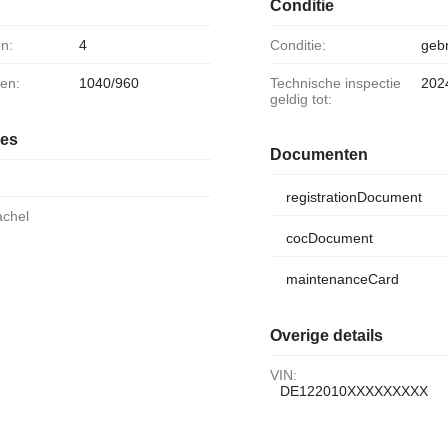
Conditie
en:
4
Conditie:
gebr
en:
1040/960
Technische inspectie
202
geldig tot:
ies
Documenten
registrationDocument
achel
cocDocument
maintenanceCard
Overige details
VIN:
DE122010XXXXXXXXX