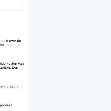
rmatie over de
informeer ons
elde kosten van
 zetten. Een
jken, vraag om
 product