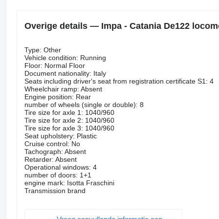
Overige details — Impa - Catania De122 locom
Type: Other
Vehicle condition: Running
Floor: Normal Floor
Document nationality: Italy
Seats including driver's seat from registration certificate S1: 4
Wheelchair ramp: Absent
Engine position: Rear
number of wheels (single or double): 8
Tire size for axle 1: 1040/960
Tire size for axle 2: 1040/960
Tire size for axle 3: 1040/960
Seat upholstery: Plastic
Cruise control: No
Tachograph: Absent
Retarder: Absent
Operational windows: 4
number of doors: 1+1
engine mark: Isotta Fraschini
Transmission brand