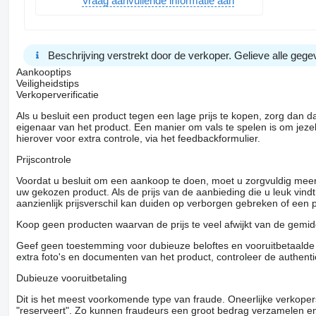
Vraag aanvullende informatie aan
Beschrijving verstrekt door de verkoper. Gelieve alle gegev
Aankooptips
Veiligheidstips
Verkoperverificatie
Als u besluit een product tegen een lage prijs te kopen, zorg dan 
eigenaar van het product. Een manier om vals te spelen is om jezel
hierover voor extra controle, via het feedbackformulier.
Prijscontrole
Voordat u besluit om een ​​aankoop te doen, moet u zorgvuldig mee
uw gekozen product. Als de prijs van de aanbieding die u leuk vind
aanzienlijk prijsverschil kan duiden op verborgen gebreken of een
Koop geen producten waarvan de prijs te veel afwijkt van de gemidd
Geef geen toestemming voor dubieuze beloftes en vooruitbetaalde g
extra foto's en documenten van het product, controleer de authenti
Dubieuze vooruitbetaling
Dit is het meest voorkomende type van fraude. Oneerlijke verkope
"reserveert". Zo kunnen fraudeurs een groot bedrag verzamelen en