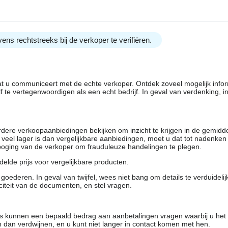
ens rechtstreeks bij de verkoper te verifiëren.
dat u communiceert met de echte verkoper. Ontdek zoveel mogelijk info
f te vertegenwoordigen als een echt bedrijf. In geval van verdenking, 
rdere verkoopaanbiedingen bekijken om inzicht te krijgen in de gemidd
t veel lager is dan vergelijkbare aanbiedingen, moet u dat tot nadenken
 poging van de verkoper om frauduleuze handelingen te plegen.
elde prijs voor vergelijkbare producten.
oederen. In geval van twijfel, wees niet bang om details te verduideli
citeit van de documenten, en stel vragen.
rs kunnen een bepaald bedrag aan aanbetalingen vragen waarbij u het
 dan verdwijnen, en u kunt niet langer in contact komen met hen.