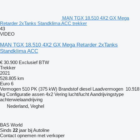
MAN TGX 18.510 4X2 GX Mega
Retarder 2xTanks Standklima ACC trekker
43
VIDEO
MAN TGX 18.510 4X2 GX Mega Retarder 2xTanks
Standklima ACC
€ 30.900
Exclusief BTW
Trekker
2021
528.805 km
Euro 6
Vermogen
510 PK (375 kW)
Brandstof
diesel
Laadvermogen
10.918
kg
Configuratie assen
4x2
Vering
lucht/lucht
Aandrijvingstype
achterwielaandrijving
Nederland, Veghel
BAS World
Sinds
22
jaar bij Autoline
Contact opnemen met verkoper