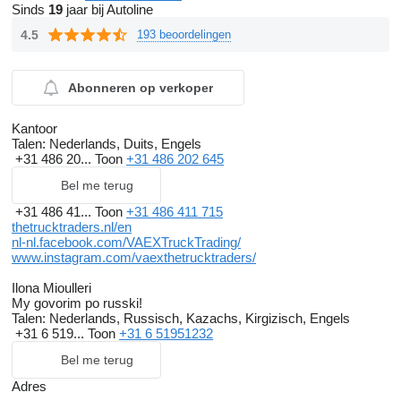
Sinds
19
jaar bij Autoline
4.5
193 beoordelingen
Abonneren op verkoper
Kantoor
Talen:
Nederlands, Duits, Engels
+31 486 20...
Toon
+31 486 202 645
Bel me terug
+31 486 41...
Toon
+31 486 411 715
thetrucktraders.nl/en
nl-nl.facebook.com/VAEXTruckTrading/
www.instagram.com/vaexthetrucktraders/
Ilona Mioulleri
My govorim po russki!
Talen:
Nederlands, Russisch, Kazachs, Kirgizisch, Engels
+31 6 519...
Toon
+31 6 51951232
Bel me terug
Adres