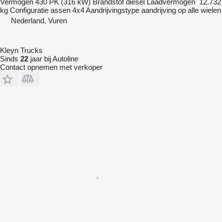
Vermogen
430 PK (316 kW)
Brandstof
diesel
Laadvermogen
12.732
kg
Configuratie assen
4x4
Aandrijvingstype
aandrijving op alle wielen
Nederland, Vuren
Kleyn Trucks
Sinds
22
jaar bij Autoline
Contact opnemen met verkoper