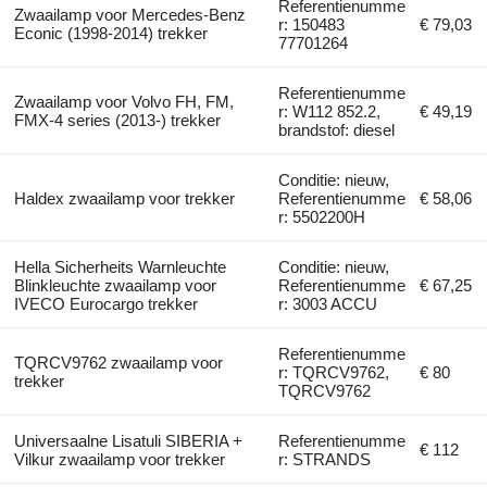
Referentienumme
Zwaailamp voor Mercedes-Benz
r: 150483
€ 79,03
Econic (1998-2014) trekker
77701264
Referentienumme
Zwaailamp voor Volvo FH, FM,
r: W112 852.2,
€ 49,19
FMX-4 series (2013-) trekker
brandstof: diesel
Conditie: nieuw,
Haldex zwaailamp voor trekker
Referentienumme
€ 58,06
r: 5502200H
Hella Sicherheits Warnleuchte
Conditie: nieuw,
Blinkleuchte zwaailamp voor
Referentienumme
€ 67,25
IVECO Eurocargo trekker
r: 3003 ACCU
Referentienumme
TQRCV9762 zwaailamp voor
r: TQRCV9762,
€ 80
trekker
TQRCV9762
Universaalne Lisatuli SIBERIA +
Referentienumme
€ 112
Vilkur zwaailamp voor trekker
r: STRANDS