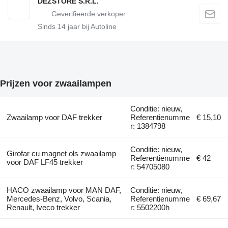
DEZSTORE S.R.L.
Sinds
14
jaar bij Autoline
Prijzen voor zwaailampen
Conditie: nieuw,
Zwaailamp voor DAF trekker
Referentienumme
€ 15,10
r: 1384798
Conditie: nieuw,
Girofar cu magnet ols zwaailamp
Referentienumme
€ 42
voor DAF LF45 trekker
r: 54705080
HACO zwaailamp voor MAN DAF,
Conditie: nieuw,
Mercedes-Benz, Volvo, Scania,
Referentienumme
€ 69,67
Renault, Iveco trekker
r: 5502200h