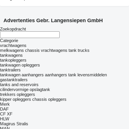
Advertenties Gebr. Langensiepen GmbH
Zoekopdracht
Categorie
vrachtwagens
melkwagens
chassis vrachtwagens
tank trucks
tankwagens
tankopleggers
tankwagen opleggers
tanktrailers
tankwagen aanhangers
aanhangers tank levensmiddelen
gastanktrailers
tanks and reservoirs
cilindervormige opslagtank
trekkers
opleggers
kipper opleggers
chassis opleggers
Merk
DAF
CF
XF
HLW
Magirus
Stralis
MAN