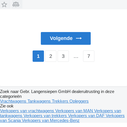
Volgende
2
3
…
7
1
Zoek naar Gebr. Langensiepen GmbH dealeruitrusting in deze
categorieën
Vrachtwagens
Tankwagens
Trekkers
Opleggers
Zie ook
Verkopers van vrachtwagens
Verkopers van MAN
Verkopers van
tankwagens
Verkopers van trekkers
Verkopers van DAF
Verkopers
van Scania
Verkopers van Mercedes-Benz