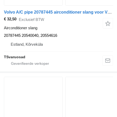
Volvo A/C pipe 20787445 airconditioner slang voor Volvo FH13 trekker
€ 32,50
Exclusief BTW
Airconditioner slang
20787445 20540040, 20554616
Estland, Kõrveküla
TSvaruosad