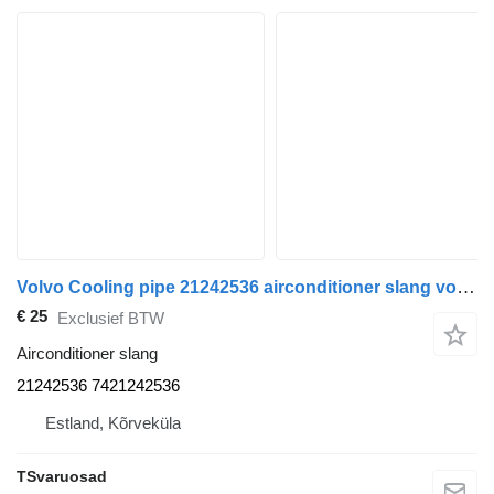
Volvo Cooling pipe 21242536 airconditioner slang voor Volvo FH13A62T trekker
€ 25
Exclusief BTW
Airconditioner slang
21242536 7421242536
Estland, Kõrveküla
TSvaruosad