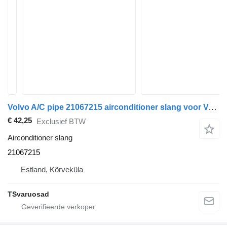
Volvo A/C pipe 21067215 airconditioner slang voor Volvo FH13 trekker
€ 42,25
Exclusief BTW
Airconditioner slang
21067215
Estland, Kõrveküla
TSvaruosad