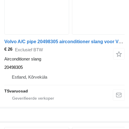
Volvo A/C pipe 20498305 airconditioner slang voor Volvo FH13 trekker
€ 26
Exclusief BTW
Airconditioner slang
20498305
Estland, Kõrveküla
TSvaruosad