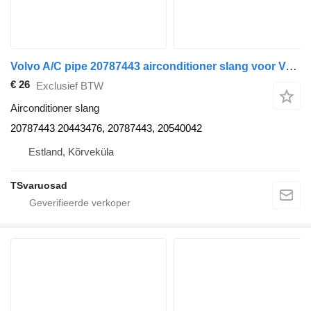
Volvo A/C pipe 20787443 airconditioner slang voor Volvo FH13 trekker
€ 26
Exclusief BTW
Airconditioner slang
20787443 20443476, 20787443, 20540042
Estland, Kõrveküla
TSvaruosad