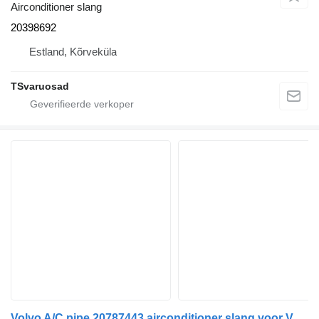
Airconditioner slang
20398692
Estland, Kõrveküla
TSvaruosad
Volvo A/C pipe 20787443 airconditioner slang voor Volvo FH13 trekker