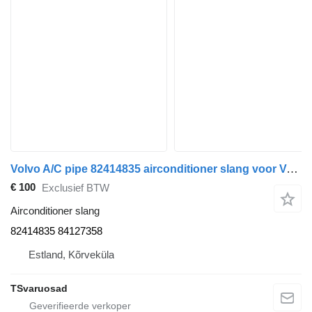
Volvo A/C pipe 82414835 airconditioner slang voor Volvo FH13A62T trekker
€ 100
Exclusief BTW
Airconditioner slang
82414835 84127358
Estland, Kõrveküla
TSvaruosad