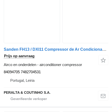
Sanden FH13 / DXI11 Compressor de Ar Condicionado SD7H15 DXI FH 84094705 airconditioner compressor voor Volvo FH13 / FM11 / FM13 / FMX vrachtwagen
Prijs op aanvraag
Airco en onderdelen - airconditioner compressor
84094705 7482704531
Portugal, Leiria
PERALTA & COUTINHO S.A.