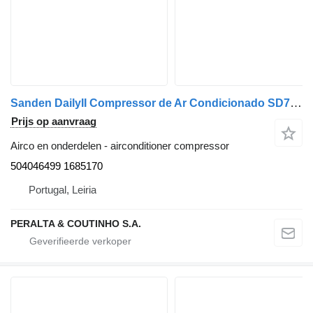
Sanden DailyII Compressor de Ar Condicionado SD7H15 Eurocargo;EuroStar 504046499 airconditioner compressor voor IVECO DAF vrachtwagen
Prijs op aanvraag
Airco en onderdelen - airconditioner compressor
504046499 1685170
Portugal, Leiria
PERALTA & COUTINHO S.A.