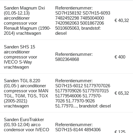
Sanden Magnum Dxi
Referentienummer:
(01.05-12.13)
SD7H158192 SD7H15-6093
airconditioner
7482492298 7485004000
€ 40,32
compressor voor
7420982063 5001867206
Renault Magnum (1990-
5010605063, brandstof:
2014) vrachtwagen
diesel
Sanden SHS 15
airconditioner
Referentienummer:
compressor voor
€ 400
5802364868
IVECO S-Way
vrachtwagen
Sanden TGL 8.220
Referentienummer:
(01.05-) airconditioner
SD7H15-6012 51779707026
compressor voor MAN
51779709026 51779707015
€ 65,32
TGL, TGM, TGS, TGX
51779546006 51.77970-
(2005-2021)
7026 51.77970-9026
vrachtwagen
51.77970..., brandstof: diesel
Sanden EuroTrakker
(01.93-12.04) airco
Referentienummer:
condensor voor IVECO
SD7H15-8144 4894306
€ 125