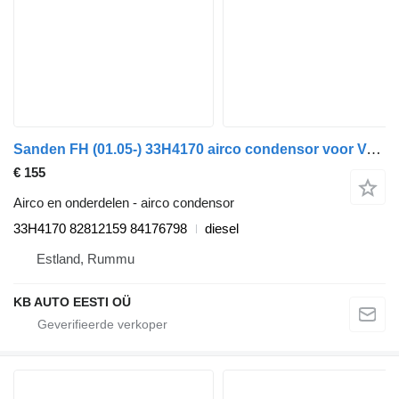
Sanden FH (01.05-) 33H4170 airco condensor voor Volvo FH12, FH16, NH12, FH, VNL780 (1993-2014) vrachtwagen
€ 155
Airco en onderdelen - airco condensor
33H4170 82812159 84176798
diesel
Estland, Rummu
KB AUTO EESTI OÜ