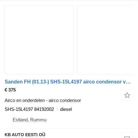
Sanden FH (01.13-) SHS-15L4197 airco condensor voor Volvo FH, FM, FMX-4 series (2013-) vrachtwagen
€ 375
Airco en onderdelen - airco condensor
SHS-15L4197 84192002
diesel
Estland, Rummu
KB AUTO EESTI OÜ