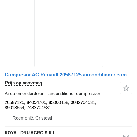
Compresor AC Renault 20587125 airconditioner compressor voor Sanden 24V R134a vrachtwagen
Prijs op aanvraag
Airco en onderdelen - airconditioner compressor
20587125, 84094705, 85000458, 0082704531,
85013654, 7482704531
Roemenië, Cristesti
ROYAL DRU AGRO S.R.L.