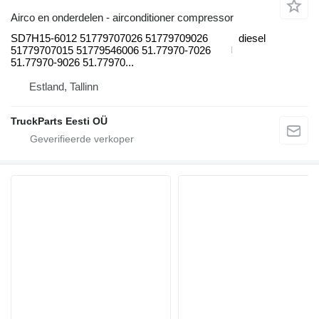
Airco en onderdelen - airconditioner compressor
SD7H15-6012 51779707026 51779709026
diesel
51779707015 51779546006 51.77970-7026
51.77970-9026 51.77970...
Estland, Tallinn
TruckParts Eesti OÜ