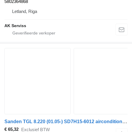
5802364868
Letland, Riga
AK Serviss
Sanden TGL 8.220 (01.05-) SD7H15-6012 airconditioner compressor voor MAN TGL, TGM, TGS, TGX (2005-2021) vrachtwagen
€ 65,32
Exclusief BTW