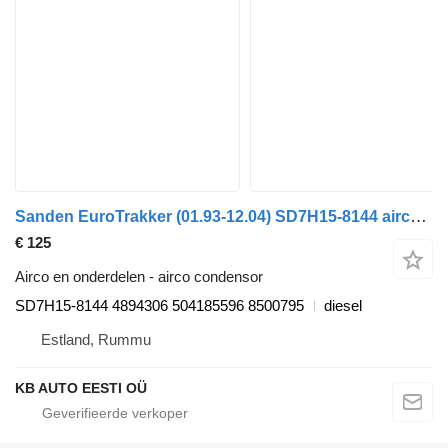
Sanden EuroTrakker (01.93-12.04) SD7H15-8144 airco condensor voor IVECO EuroTrakker, EuroStar, EuroTech (1993-2004) vrachtwagen
€ 125
Airco en onderdelen - airco condensor
SD7H15-8144 4894306 504185596 8500795
diesel
Estland, Rummu
KB AUTO EESTI OÜ