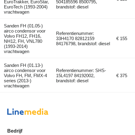
EuroTrakker, EuroStar,
504185596 8500795,
EuroTech (1993-2004)
brandstof: diesel
vrachtwagen
Sanden FH (01.05-)
airco condensor voor
Referentienummer:
Volvo FH12, FH16,
33H4170 82812159
€ 155
NH12, FH, VNL780
84176798, brandstof: diesel
(1993-2014)
vrachtwagen
Sanden FH (01.13-)
airco condensor voor
Referentienummer: SHS-
Volvo FH, FM, FMX-4
15L4197 84192002,
€ 375
series (2013-)
brandstof: diesel
vrachtwagen
Bedrijf