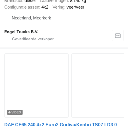
Brandstof
diesel
Laadvermogen
8.140 kg
Configuratie assen
4x2
Vering
veer/veer
Nederland, Meerkerk
Engel Trucks B.V.
VIDEO
DAF CF65.240 4x2 Euro2 Godiva/Kenbri TS07 LD3.000 HD250 T1.500Liters