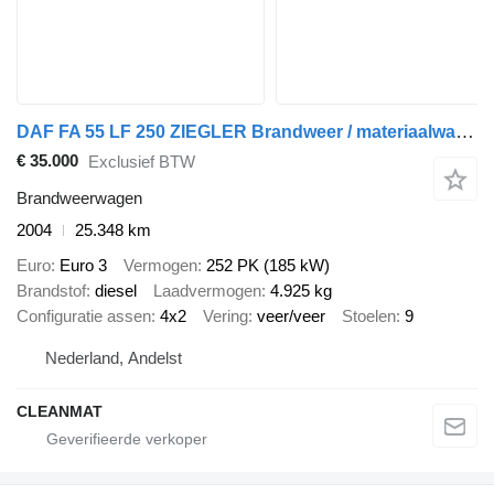
DAF FA 55 LF 250 ZIEGLER Brandweer / materiaalwagen Just 25.348 km!
€ 35.000
Exclusief BTW
Brandweerwagen
2004
25.348 km
Euro
Euro 3
Vermogen
252 PK (185 kW)
Brandstof
diesel
Laadvermogen
4.925 kg
Configuratie assen
4x2
Vering
veer/veer
Stoelen
9
Nederland, Andelst
CLEANMAT