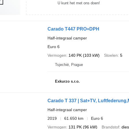
U kunt het met ons doen!
Carado T447 PRO+DPH
Half-integraal camper
Euro 6
Vermogen
140 PK (103 kW)
Stoelen
5
Tsjechië, Prague
Exkurzo s.r.o.
Carado T 337 | Sat+TV, Luftfederun
Half-integraal camper
2019
61.650 km
Euro 6
Vermogen
131 PK (96 kW)
Brandstof
dies