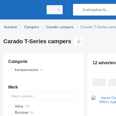
Autoline
Campers
Carado campers
Carado T-Series cam
Carado T-Series campers
Categorie
12 adverten
kampeerautos
half-integraal campers
Merk
Adria
Bürstner
Action