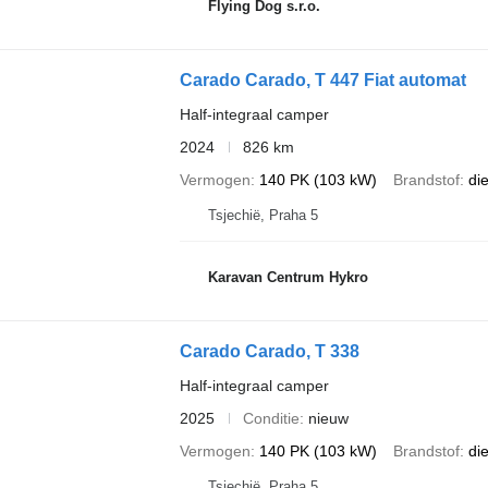
Flying Dog s.r.o.
Carado Carado, T 447 Fiat automat
Half-integraal camper
2024
826 km
Vermogen
140 PK (103 kW)
Brandstof
di
Tsjechië, Praha 5
Karavan Centrum Hykro
Carado Carado, T 338
Half-integraal camper
2025
Conditie
nieuw
Vermogen
140 PK (103 kW)
Brandstof
di
Tsjechië, Praha 5