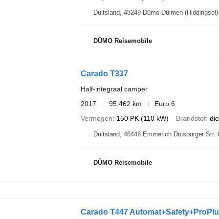
DÜMO Reisemobile
Carado T337
Half-integraal camper
2017
95.462 km
Euro 6
Vermogen
150 PK (110 kW)
Brandstof
die
Duitsland, 46446 Emmerich Duisburge
DÜMO Reisemobile
Carado T447 Automat+Safety+ProPlu