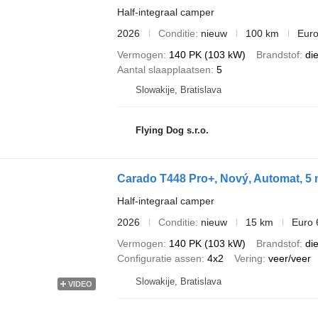
Half-integraal camper
2026
Conditie
nieuw
100 km
Euro
Vermogen
140 PK (103 kW)
Brandstof
di
Aantal slaapplaatsen
5
Slowakije, Bratislava
Flying Dog s.r.o.
Carado T448 Pro+, Nový, Automat, 5 
Half-integraal camper
2026
Conditie
nieuw
15 km
Euro 
Vermogen
140 PK (103 kW)
Brandstof
di
Configuratie assen
4x2
Vering
veer/veer
Slowakije, Bratislava
VIDEO