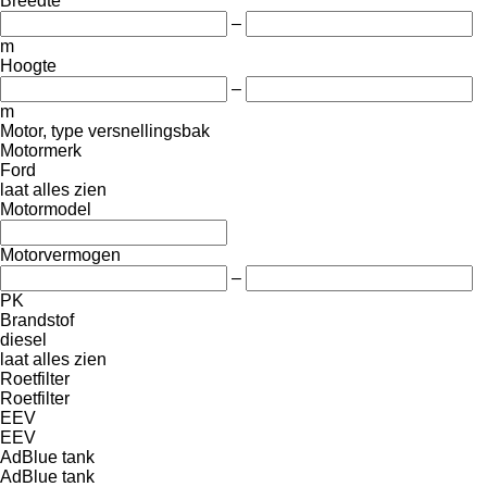
Breedte
–
m
Hoogte
–
m
Motor, type versnellingsbak
Motormerk
Ford
laat alles zien
Motormodel
Motorvermogen
–
PK
Brandstof
diesel
laat alles zien
Roetfilter
Roetfilter
EEV
EEV
AdBlue tank
AdBlue tank