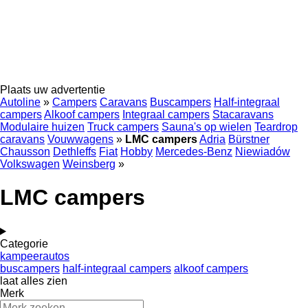
Plaats uw advertentie
Autoline
»
Campers
Caravans
Buscampers
Half-integraal
campers
Alkoof campers
Integraal campers
Stacaravans
Modulaire huizen
Truck campers
Sauna's op wielen
Teardrop
caravans
Vouwwagens
»
LMC campers
Adria
Bürstner
Chausson
Dethleffs
Fiat
Hobby
Mercedes-Benz
Niewiadów
Volkswagen
Weinsberg
»
LMC campers
Categorie
kampeerautos
buscampers
half-integraal campers
alkoof campers
laat alles zien
Merk