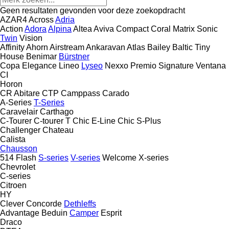
Geen resultaten gevonden voor deze zoekopdracht
AZAR4
Across
Adria
Action
Adora
Alpina
Altea
Aviva
Compact
Coral
Matrix
Sonic
Twin
Vision
Affinity
Ahorn
Airstream
Ankaravan
Atlas
Bailey
Baltic Tiny
House
Benimar
Bürstner
Copa
Elegance
Lineo
Lyseo
Nexxo
Premio
Signature
Ventana
CI
Horon
CR Abitare
CTP
Camppass
Carado
A-Series
T-Series
Caravelair
Carthago
C-Tourer
C-tourer T
Chic E-Line
Chic S-Plus
Challenger
Chateau
Calista
Chausson
514
Flash
S-series
V-series
Welcome
X-series
Chevrolet
C-series
Citroen
HY
Clever
Concorde
Dethleffs
Advantage
Beduin
Camper
Esprit
Draco