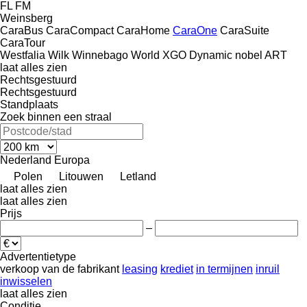
FL
FM
Weinsberg
CaraBus
CaraCompact
CaraHome
CaraOne
CaraSuite
CaraTour
Westfalia
Wilk
Winnebago
World
XGO Dynamic
nobel ART
laat alles zien
Rechtsgestuurd
Rechtsgestuurd
Standplaats
Zoek binnen een straal
Nederland
Europa
Polen
Litouwen
Letland
laat alles zien
laat alles zien
Prijs
–
Advertentietype
verkoop
van de fabrikant
leasing
krediet
in termijnen
inruil
inwisselen
laat alles zien
Conditie