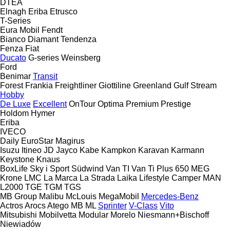
DTEA
Elnagh
Eriba
Etrusco
T-Series
Eura Mobil
Fendt
Bianco
Diamant
Tendenza
Fenza
Fiat
Ducato
G-series
Weinsberg
Ford
Benimar
Transit
Forest
Frankia
Freightliner
Giottiline
Greenland
Gulf Stream
Hobby
De Luxe
Excellent
OnTour
Optima
Premium
Prestige
Holdom
Hymer
Eriba
IVECO
Daily
EuroStar
Magirus
Isuzu
Itineo
JD
Jayco
Kabe
Kampkon Karavan
Karmann
Keystone
Knaus
BoxLife
Sky i
Sport
Südwind
Van TI
Van Ti Plus 650 MEG
Krone
LMC
La Marca
La Strada
Laika
Lifestyle Camper
MAN
L2000
TGE
TGM
TGS
MB Group
Malibu
McLouis
MegaMobil
Mercedes-Benz
Actros
Arocs
Atego
MB
ML
Sprinter
V-Class
Vito
Mitsubishi
Mobilvetta
Modular
Morelo
Niesmann+Bischoff
Niewiadów