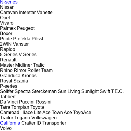
N-series
Nissan
Caravan
Interstar
Vanette
Opel
Vivaro
Palmex
Peugeot
Boxer
Pilote
Prefekta
Pössl
2WIN
Vanster
Rapido
8-Series
V-Series
Renault
Master
Midliner
Trafic
Rhino
Rimor
Roller Team
Granduca
Kronos
Royal
Scania
P-series
Solifer
Spectra
Sterckeman
Sun Living
Sunlight
Swift
T.E.C.
Tabbert
Da Vinci
Puccini
Rossini
Tatra
Tomplan
Toyota
Camroad
Hiace
Lite Ace
Town Ace
ToyoAce
Trailor
Trigano
Volkswagen
California
Crafter
ID
Transporter
Volvo