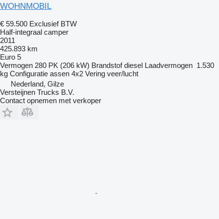
WOHNMOBIL
€ 59.500
Exclusief BTW
Half-integraal camper
2011
425.893 km
Euro 5
Vermogen
280 PK (206 kW)
Brandstof
diesel
Laadvermogen
1.530
kg
Configuratie assen
4x2
Vering
veer/lucht
Nederland, Gilze
Versteijnen Trucks B.V.
Contact opnemen met verkoper