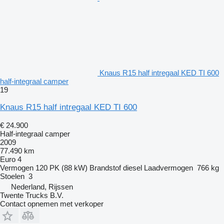
Knaus R15 half intregaal KED TI 600
half-integraal camper
19
Knaus R15 half intregaal KED TI 600
€ 24.900
Half-integraal camper
2009
77.490 km
Euro 4
Vermogen
120 PK (88 kW)
Brandstof
diesel
Laadvermogen
766 kg
Stoelen
3
Nederland, Rijssen
Twente Trucks B.V.
Contact opnemen met verkoper