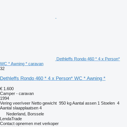
Dethleffs Rondo 460 * 4 x Person*
WC * Awning * caravan
32
Dethleffs Rondo 460 * 4 x Person* WC * Awning *
€ 1.600
Camper - caravan
1994
Vering
veer/veer
Netto gewicht
950 kg
Aantal assen
1
Stoelen
4
Aantal slaapplaatsen
4
Nederland, Borssele
LendaTrade
Contact opnemen met verkoper