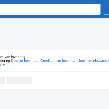
um van invoering
ties:
Tabbert caravans
oering
Duurste bovenaan
Goedkoopste bovenaan
Jaar - de nieuwste
d ⬈