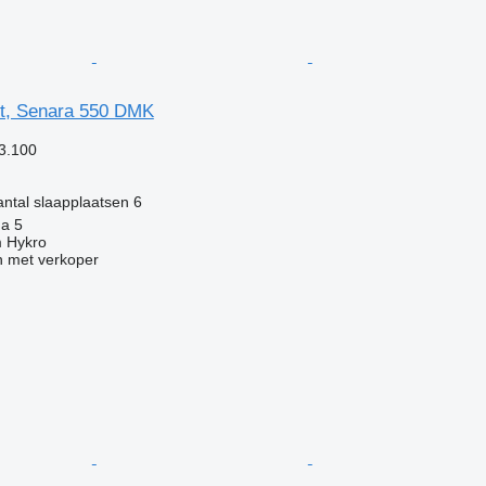
rt, Senara 550 DMK
3.100
ntal slaapplaatsen
6
ha 5
 Hykro
 met verkoper