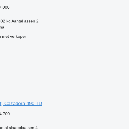
7.000
402 kg
Aantal assen
2
cha
 met verkoper
rt, Cazadora 490 TD
4.700
ntal slaapplaatsen
4