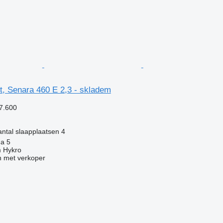
t, Senara 460 E 2,3 - skladem
7.600
ntal slaapplaatsen
4
ha 5
 Hykro
 met verkoper