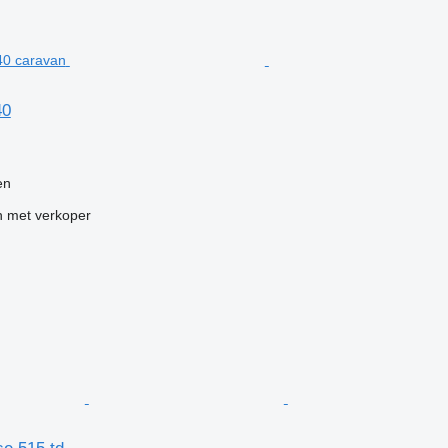
40
en
 met verkoper