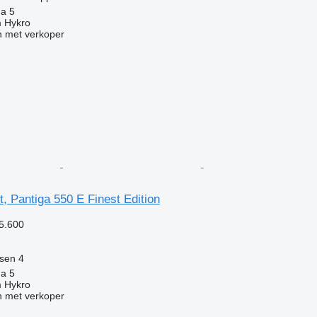
ha 5
 Hykro
 met verkoper
t, Pantiga 550 E Finest Edition
5.600
tsen
4
ha 5
 Hykro
 met verkoper