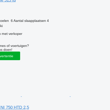
se 515 td
toelen
6
Aantal slaapplaatsen
4
ki
 met verkoper
nes of voertuigen?
ns doen!
vertentie
NI 750 HTD 2,5