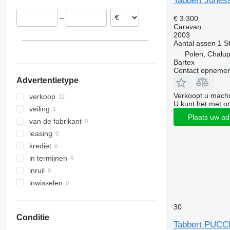
Tabbert Junes
–
€ 3.300
Caravan
2003
Aantal assen
1
S
Polen, Chałup
Bartex
Contact opnemen
Advertentietype
Verkoopt u machi
verkoop
U kunt het met o
veiling
Plaats uw ad
van de fabrikant
leasing
krediet
in termijnen
inruil
inwisselen
30
Conditie
Tabbert PUCCI