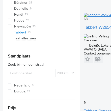
Bürstner
Action
Dethleffs
Adora
Premio
Calista
HY
Fendt
Alpina
Ventana
Beduin
DTEA
63
Hobby
Altea
Camper
Bianco
Niewiadów
Aviva
Diamant
De Luxe
Eriba
Sport
Tabbert W265
Tabbert
Tendenza
Excellent
Südwind
N-series
Veiling
laat alles zien
OnTour
Da Vinci
CaraOne
Caravan
Premium
Puccini
België, Loker
VAVATO BVBA
Prestige
Rossini
Contact opnemen
Standplaats
Zoek binnen een straal
Nederland
Europa
Polen
9
Tsjechië
Prijs
België