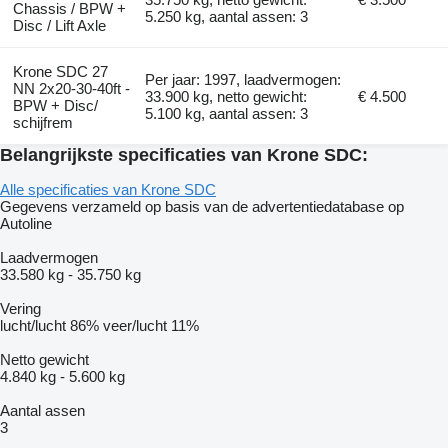
Chassis / BPW +
5.250 kg, aantal assen: 3
Disc / Lift Axle
Krone SDC 27
Per jaar: 1997, laadvermogen:
NN 2x20-30-40ft -
33.900 kg, netto gewicht:
€ 4.500
BPW + Disc/
5.100 kg, aantal assen: 3
schijfrem
Belangrijkste specificaties van Krone SDC:
Alle specificaties van Krone SDC
Gegevens verzameld op basis van de advertentiedatabase op
Autoline
Laadvermogen
33.580 kg
-
35.750 kg
Vering
lucht/lucht
86%
veer/lucht
11%
Netto gewicht
4.840 kg
-
5.600 kg
Aantal assen
3