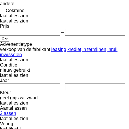
andere
Oekraïne
laat alles zien
laat alles zien
Prijs
–
Advertentietype
verkoop
van de fabrikant
leasing
krediet
in termijnen
inruil
inwisselen
laat alles zien
Conditie
nieuw
gebruikt
laat alles zien
Jaar
–
Kleur
geel
grijs
wit
zwart
laat alles zien
Aantal assen
2 assen
laat alles zien
Vering
lucht/lucht