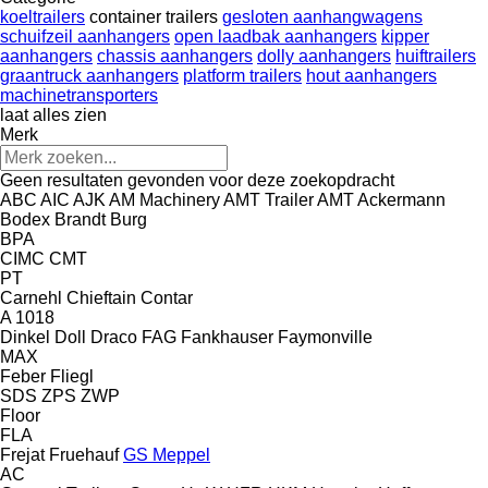
koeltrailers
container trailers
gesloten aanhangwagens
schuifzeil aanhangers
open laadbak aanhangers
kipper
aanhangers
chassis aanhangers
dolly aanhangers
huiftrailers
graantruck aanhangers
platform trailers
hout aanhangers
machinetransporters
laat alles zien
Merk
Geen resultaten gevonden voor deze zoekopdracht
ABC
AIC
AJK
AM Machinery
AMT Trailer
AMT
Ackermann
Bodex
Brandt
Burg
BPA
CIMC
CMT
PT
Carnehl
Chieftain
Contar
A 1018
Dinkel
Doll
Draco
FAG
Fankhauser
Faymonville
MAX
Feber
Fliegl
SDS
ZPS
ZWP
Floor
FLA
Frejat
Fruehauf
GS Meppel
AC