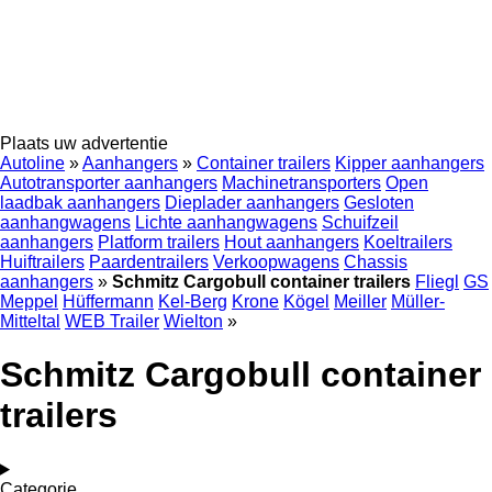
Plaats uw advertentie
Autoline
»
Aanhangers
»
Container trailers
Kipper aanhangers
Autotransporter aanhangers
Machinetransporters
Open
laadbak aanhangers
Dieplader aanhangers
Gesloten
aanhangwagens
Lichte aanhangwagens
Schuifzeil
aanhangers
Platform trailers
Hout aanhangers
Koeltrailers
Huiftrailers
Paardentrailers
Verkoopwagens
Chassis
aanhangers
»
Schmitz Cargobull container trailers
Fliegl
GS
Meppel
Hüffermann
Kel-Berg
Krone
Kögel
Meiller
Müller-
Mitteltal
WEB Trailer
Wielton
»
Schmitz Cargobull container
trailers
Categorie