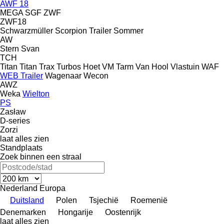
AWF 18
MEGA
SGF
ZWF
ZWF18
Schwarzmüller
Scorpion Trailer
Sommer
AW
Stern
Svan
TCH
Titan
Titan
Trax
Turbos Hoet
VM Tarm
Van Hool
Vlastuin
WAF
WEB Trailer
Wagenaar
Wecon
AWZ
Weka
Wielton
PS
Zasław
D-series
Zorzi
laat alles zien
Standplaats
Zoek binnen een straal
Nederland
Europa
Duitsland
Polen
Tsjechië
Roemenië
Denemarken
Hongarije
Oostenrijk
laat alles zien