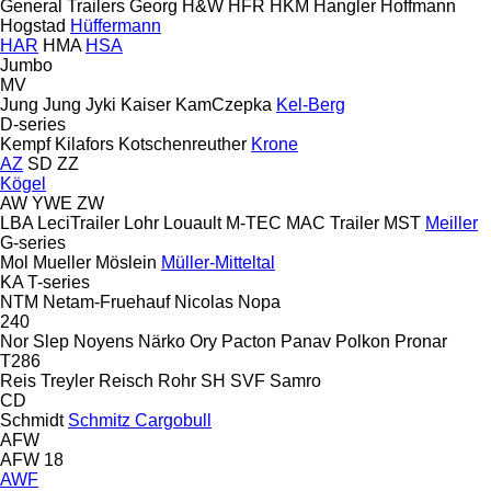
General Trailers
Georg
H&W
HFR
HKM
Hangler
Hoffmann
Hogstad
Hüffermann
HAR
HMA
HSA
Jumbo
MV
Jung
Jung
Jyki
Kaiser
KamCzepka
Kel-Berg
D-series
Kempf
Kilafors
Kotschenreuther
Krone
AZ
SD
ZZ
Kögel
AW
YWE
ZW
LBA
LeciTrailer
Lohr
Louault
M-TEC
MAC Trailer
MST
Meiller
G-series
Mol
Mueller
Möslein
Müller-Mitteltal
KA
T-series
NTM
Netam-Fruehauf
Nicolas
Nopa
240
Nor Slep
Noyens
Närko
Ory
Pacton
Panav
Polkon
Pronar
T286
Reis Treyler
Reisch
Rohr
SH
SVF
Samro
CD
Schmidt
Schmitz Cargobull
AFW
AFW 18
AWF