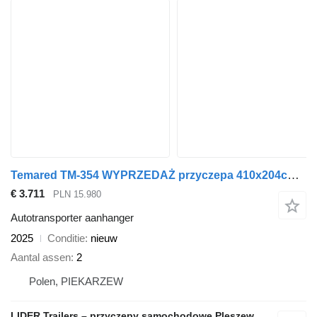
Temared TM-354 WYPRZEDAŻ przyczepa 410x204cm, Carplatform 4120S, laweta
€ 3.711
PLN 15.980
Autotransporter aanhanger
2025
Conditie
nieuw
Aantal assen
2
Polen, PIEKARZEW
LIDER Trailers – przyczepy samochodowe Pleszew