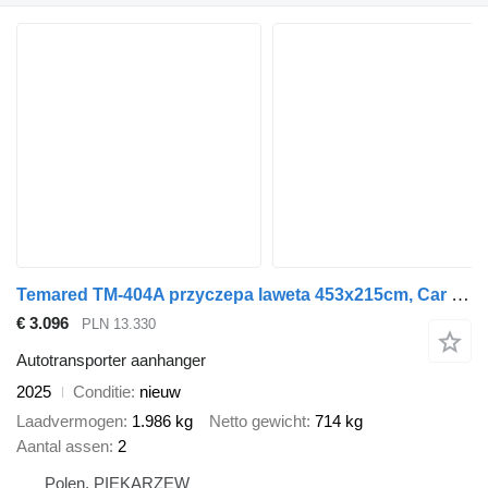
Temared TM-404A przyczepa laweta 453x215cm, Car Deck 4521, WYPEŁNIENIE S
€ 3.096
PLN 13.330
Autotransporter aanhanger
2025
Conditie
nieuw
Laadvermogen
1.986 kg
Netto gewicht
714 kg
Aantal assen
2
Polen, PIEKARZEW