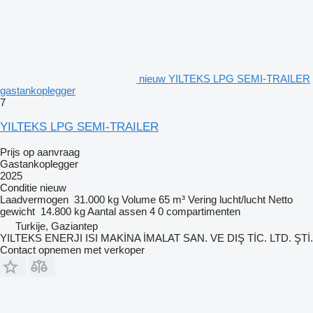
nieuw YILTEKS LPG SEMI-TRAILER
gastankoplegger
7
YILTEKS LPG SEMI-TRAILER
Prijs op aanvraag
Gastankoplegger
2025
Conditie
nieuw
Laadvermogen
31.000 kg
Volume
65 m³
Vering
lucht/lucht
Netto
gewicht
14.800 kg
Aantal assen
4
0 compartimenten
Turkije, Gaziantep
YILTEKS ENERJI ISI MAKİNA İMALAT SAN. VE DIŞ TİC. LTD. ŞTİ.
Contact opnemen met verkoper