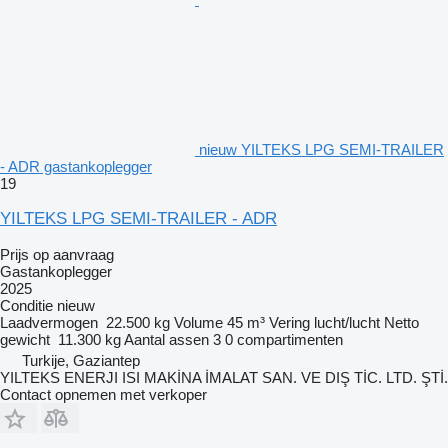
nieuw YILTEKS LPG SEMI-TRAILER
- ADR gastankoplegger
19
YILTEKS LPG SEMI-TRAILER - ADR
Prijs op aanvraag
Gastankoplegger
2025
Conditie
nieuw
Laadvermogen
22.500 kg
Volume
45 m³
Vering
lucht/lucht
Netto
gewicht
11.300 kg
Aantal assen
3
0 compartimenten
Turkije, Gaziantep
YILTEKS ENERJI ISI MAKİNA İMALAT SAN. VE DIŞ TİC. LTD. ŞTİ.
Contact opnemen met verkoper