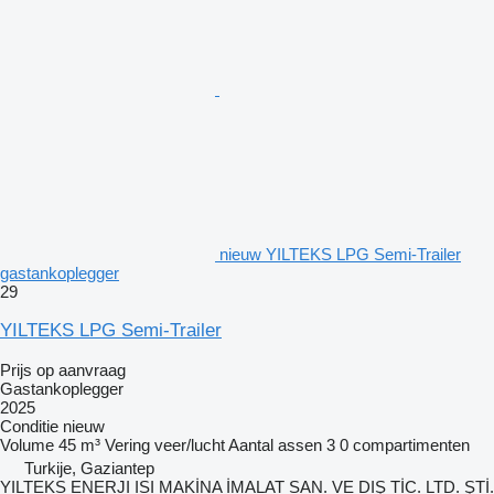
nieuw YILTEKS LPG Semi-Trailer
gastankoplegger
29
YILTEKS LPG Semi-Trailer
Prijs op aanvraag
Gastankoplegger
2025
Conditie
nieuw
Volume
45 m³
Vering
veer/lucht
Aantal assen
3
0 compartimenten
Turkije, Gaziantep
YILTEKS ENERJI ISI MAKİNA İMALAT SAN. VE DIŞ TİC. LTD. ŞTİ.