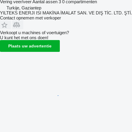
Vering
veer/veer
Aantal assen
3
0 compartimenten
Turkije, Gaziantep
YILTEKS ENERJI ISI MAKİNA İMALAT SAN. VE DIŞ TİC. LTD. ŞTİ.
Contact opnemen met verkoper
Verkoopt u machines of voertuigen?
U kunt het met ons doen!
Plaats uw advertentie