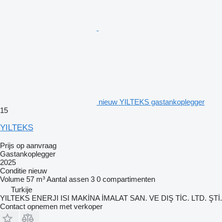
nieuw YILTEKS gastankoplegger
15
YILTEKS
Prijs op aanvraag
Gastankoplegger
2025
Conditie
nieuw
Volume
57 m³
Aantal assen
3
0 compartimenten
Turkije
YILTEKS ENERJI ISI MAKİNA İMALAT SAN. VE DIŞ TİC. LTD. ŞTİ.
Contact opnemen met verkoper