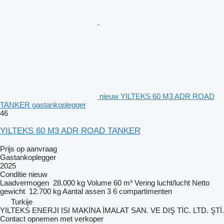
nieuw YILTEKS 60 M3 ADR ROAD
TANKER gastankoplegger
46
YILTEKS 60 M3 ADR ROAD TANKER
Prijs op aanvraag
Gastankoplegger
2025
Conditie
nieuw
Laadvermogen
28.000 kg
Volume
60 m³
Vering
lucht/lucht
Netto
gewicht
12.700 kg
Aantal assen
3
6 compartimenten
Turkije
YILTEKS ENERJI ISI MAKİNA İMALAT SAN. VE DIŞ TİC. LTD. ŞTİ.
Contact opnemen met verkoper