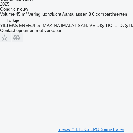
2025
Conditie
nieuw
Volume
45 m³
Vering
lucht/lucht
Aantal assen
3
0 compartimenten
Turkije
YILTEKS ENERJI ISI MAKİNA İMALAT SAN. VE DIŞ TİC. LTD. ŞTİ.
Contact opnemen met verkoper
nieuw YILTEKS LPG Semi-Trailer