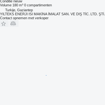
Conditie
nieuw
Volume
180 m³
0 compartimenten
Turkije, Gaziantep
YILTEKS ENERJI ISI MAKİNA İMALAT SAN. VE DIŞ TİC. LTD. ŞTİ.
Contact opnemen met verkoper