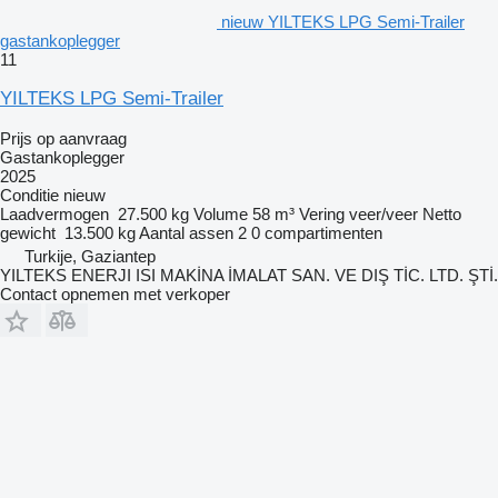
nieuw YILTEKS LPG Semi-Trailer
gastankoplegger
11
YILTEKS LPG Semi-Trailer
Prijs op aanvraag
Gastankoplegger
2025
Conditie
nieuw
Laadvermogen
27.500 kg
Volume
58 m³
Vering
veer/veer
Netto
gewicht
13.500 kg
Aantal assen
2
0 compartimenten
Turkije, Gaziantep
YILTEKS ENERJI ISI MAKİNA İMALAT SAN. VE DIŞ TİC. LTD. ŞTİ.
Contact opnemen met verkoper