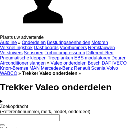
Plaats uw advertentie
Autoline
»
Onderdelen
Besturingseenheiden
Motoren
Versnellingsbak
Dashboards
Voorbumpers
Remklauwen
Verstuivers
Sensoren
Turbocompressoren
Differentiëlen
Pneumatische kleppen
Treeplanken
EBS modulatoren
Deuren
Airconditioner slangen
»
Valeo onderdelen
Bosch
DAF
IVECO
Knorr-Bremse
MAN
Mercedes-Benz
Renault
Scania
Volvo
WABCO
»
Trekker Valeo onderdelen
»
Trekker Valeo onderdelen
Zoekopdracht
(Referentienummer, merk, model, onderdeel)