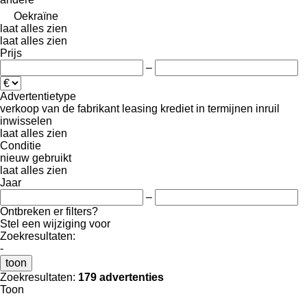
Oekraïne
laat alles zien
laat alles zien
Prijs
–
Advertentietype
verkoop
van de fabrikant
leasing
krediet
in termijnen
inruil
inwisselen
laat alles zien
Conditie
nieuw
gebruikt
laat alles zien
Jaar
–
Ontbreken er filters?
Stel een wijziging voor
Zoekresultaten:
-
toon
Zoekresultaten:
179 advertenties
Toon