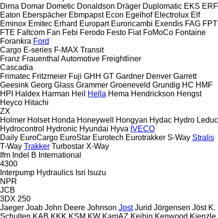
Dirna
Domar
Dometic
Donaldson
Dräger
Duplomatic
EKS
ERF
Eaton
Eberspächer
Ebmpapst
Econ
Egelhof
Electrolux
Elf
Eminox
Emitec
Erhard
Europart
Euroricambi
Exendis
FAG
FPT
FTE
Faltcom
Fan
Febi
Ferodo
Festo
Fiat
FoMoCo
Fontaine
Forankra
Ford
Cargo
E-series
F-MAX
Transit
Franz
Frauenthal Automotive
Freightliner
Cascadia
Frimatec
Fritzmeier
Fuji
GHH
GT
Gardner Denver
Garrett
Geesink
Georg
Glass
Grammer
Groeneveld
Grundig
HC
HMF
HPI
Haldex
Harman
Heil
Hella
Hema
Hendrickson
Hengst
Heyco
Hitachi
ZX
Holmer
Holset
Honda
Honeywell
Hongyan
Hydac
Hydro Leduc
Hydrocontrol
Hydronic
Hyundai
Hyva
IVECO
Daily
EuroCargo
EuroStar
Eurotech
Eurotrakker
S-Way
Stralis
T-Way
Trakker
Turbostar
X-Way
Ifm
Indel B
International
4300
Interpump Hydraulics
Isri
Isuzu
NPR
JCB
3DX
250
Jaeger
Joab
John Deere
Johnson
Jost
Jurid
Jörgensen
Jöst
K.
Schulten
KAB
KKK
KSM
KW
KamAZ
Keihin
Kenwood
Kienzle