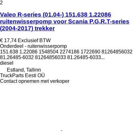
2
Valeo R-series (01.04-) 151.638 1.22086
ruitenwisserpomp voor Scania P,G,R,T-series
(2004-2017) trekker
€ 17,74
Exclusief BTW
Onderdeel - ruitenwisserpomp
151.638 1.22086 1548504 2274186 1722690 81264856032
81.26485-6032 81264856033 81.26485-6033...
diesel
Estland, Tallinn
TruckParts Eesti OÜ
Contact opnemen met verkoper