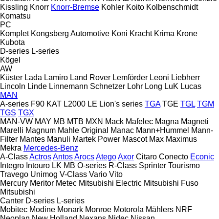
Kissling
Knorr
Knorr-Bremse
Kohler
Koito
Kolbenschmidt
Komatsu
PC
Komplet
Kongsberg Automotive
Koni
Kracht
Krima
Krone
Kubota
D-series
L-series
Kögel
AW
Küster
Lada
Lamiro
Land Rover
Lemförder
Leoni
Liebherr
Lincoln
Linde
Linnemann Schnetzer
Lohr
Long
LuK
Lucas
MAN
A-series
F90
KAT
L2000
LE
Lion's series
TGA
TGE
TGL
TGM
TGS
TGX
MAN-VW
MAY
MB
MTB
MXN
Mack
Mafelec
Magna
Magneti
Marelli
Magnum
Mahle Original
Manac
Mann+Hummel
Mann-
Filter
Mantes
Manuli
Martek Power
Mascot
Max
Maximus
Mekra
Mercedes-Benz
A-Class
Actros
Antos
Arocs
Atego
Axor
Citaro
Conecto
Econic
Integro
Intouro
LK
MB
O-series
R-Class
Sprinter
Tourismo
Travego
Unimog
V-Class
Vario
Vito
Mercury
Meritor
Metec
Mitsubishi Electric
Mitsubishi Fuso
Mitsubishi
Canter
D-series
L-series
Mobitec
Modine
Monark
Monroe
Motorola
Mählers
NRF
Neoplan
New Holland
Nexans
Nidec
Nissan