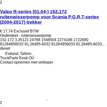
2
Valeo R-series (01.04-) 152.172
ruitenwisserpomp voor Scania P,G,R,T-series
(2004-2017) trekker
€ 17,74
Exclusief BTW
Onderdeel - ruitenwisserpomp
152.172 3.35121 24768 1548504 2274186 1722690
81264856032 81.26485-6032 81264856033 81.26485-6033...
diesel
Estland, Tallinn
TruckParts Eesti OÜ
Contact opnemen met verkoper
2