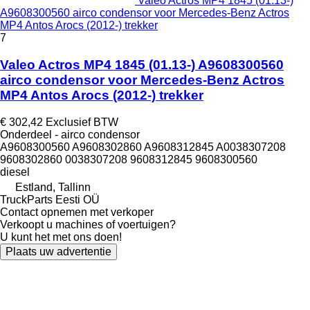
Valeo Actros MP4 1845 (01.13-)
A9608300560 airco condensor voor Mercedes-Benz Actros
MP4 Antos Arocs (2012-) trekker
7
Valeo Actros MP4 1845 (01.13-) A9608300560
airco condensor voor Mercedes-Benz Actros
MP4 Antos Arocs (2012-) trekker
€ 302,42
Exclusief BTW
Onderdeel - airco condensor
A9608300560 A9608302860 A9608312845 A0038307208
9608302860 0038307208 9608312845 9608300560
diesel
Estland, Tallinn
TruckParts Eesti OÜ
Contact opnemen met verkoper
Verkoopt u machines of voertuigen?
U kunt het met ons doen!
Plaats uw advertentie