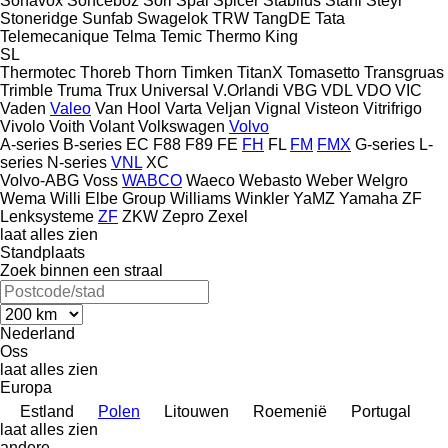
Sonavox
Sonceboz
Sorl
Spal
Spicer
Stabilus
Stahl
Steyr
Stoneridge
Sunfab
Swagelok
TRW
TangDE
Tata
Telemecanique
Telma
Temic
Thermo King
SL
Thermotec
Thoreb
Thorn
Timken
TitanX
Tomasetto
Transgruas
Trimble
Truma
Trux
Universal
V.Orlandi
VBG
VDL
VDO
VIC
Vaden
Valeo
Van Hool
Varta
Veljan
Vignal
Visteon
Vitrifrigo
Vivolo
Voith
Volant
Volkswagen
Volvo
A-series
B-series
EC
F88
F89
FE
FH
FL
FM
FMX
G-series
L-
series
N-series
VNL
XC
Volvo-ABG
Voss
WABCO
Waeco
Webasto
Weber
Welgro
Wema
Willi Elbe Group
Williams
Winkler
YaMZ
Yamaha
ZF
Lenksysteme
ZF
ZKW
Zepro
Zexel
laat alles zien
Standplaats
Zoek binnen een straal
Nederland
Oss
laat alles zien
Europa
Estland
Polen
Litouwen
Roemenië
Portugal
laat alles zien
andere