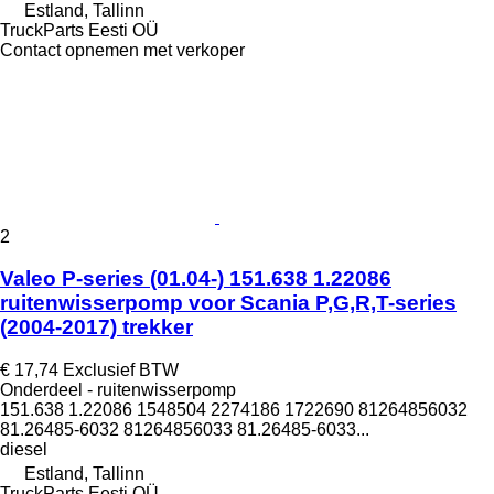
Estland, Tallinn
TruckParts Eesti OÜ
Contact opnemen met verkoper
2
Valeo P-series (01.04-) 151.638 1.22086
ruitenwisserpomp voor Scania P,G,R,T-series
(2004-2017) trekker
€ 17,74
Exclusief BTW
Onderdeel - ruitenwisserpomp
151.638 1.22086 1548504 2274186 1722690 81264856032
81.26485-6032 81264856033 81.26485-6033...
diesel
Estland, Tallinn
TruckParts Eesti OÜ