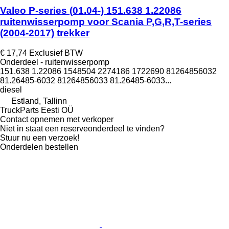
Valeo P-series (01.04-) 151.638 1.22086
ruitenwisserpomp voor Scania P,G,R,T-series
(2004-2017) trekker
€ 17,74
Exclusief BTW
Onderdeel - ruitenwisserpomp
151.638 1.22086 1548504 2274186 1722690 81264856032
81.26485-6032 81264856033 81.26485-6033...
diesel
Estland, Tallinn
TruckParts Eesti OÜ
Contact opnemen met verkoper
Niet in staat een reserveonderdeel te vinden?
Stuur nu een verzoek!
Onderdelen bestellen