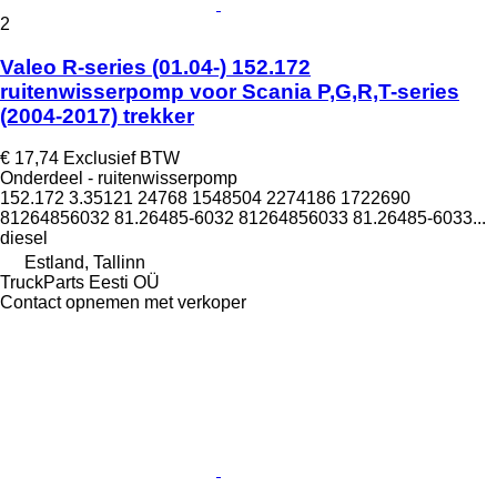
2
Valeo R-series (01.04-) 152.172
ruitenwisserpomp voor Scania P,G,R,T-series
(2004-2017) trekker
€ 17,74
Exclusief BTW
Onderdeel - ruitenwisserpomp
152.172 3.35121 24768 1548504 2274186 1722690
81264856032 81.26485-6032 81264856033 81.26485-6033...
diesel
Estland, Tallinn
TruckParts Eesti OÜ
Contact opnemen met verkoper