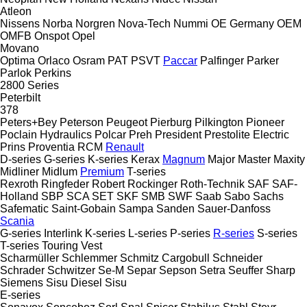
Atleon
Nissens
Norba
Norgren
Nova-Tech
Nummi
OE Germany
OEM
OMFB
Onspot
Opel
Movano
Optima
Orlaco
Osram
PAT
PSVT
Paccar
Palfinger
Parker
Parlok
Perkins
2800 Series
Peterbilt
378
Peters+Bey
Peterson
Peugeot
Pierburg
Pilkington
Pioneer
Poclain Hydraulics
Polcar
Preh
President
Prestolite Electric
Prins
Proventia
RCM
Renault
D-series
G-series
K-series
Kerax
Magnum
Major
Master
Maxity
Midliner
Midlum
Premium
T-series
Rexroth
Ringfeder
Robert
Rockinger
Roth-Technik
SAF
SAF-
Holland
SBP
SCA
SET
SKF
SMB
SWF
Saab
Sabo
Sachs
Safematic
Saint-Gobain
Sampa
Sanden
Sauer-Danfoss
Scania
G-series
Interlink
K-series
L-series
P-series
R-series
S-series
T-series
Touring
Vest
Scharmüller
Schlemmer
Schmitz Cargobull
Schneider
Schrader
Schwitzer
Se-M
Separ
Sepson
Setra
Seuffer
Sharp
Siemens
Sisu Diesel
Sisu
E-series