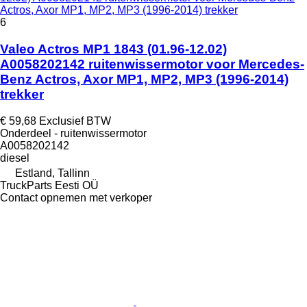
Actros, Axor MP1, MP2, MP3 (1996-2014) trekker
6
Valeo Actros MP1 1843 (01.96-12.02)
A0058202142 ruitenwissermotor voor Mercedes-
Benz Actros, Axor MP1, MP2, MP3 (1996-2014)
trekker
€ 59,68
Exclusief BTW
Onderdeel - ruitenwissermotor
A0058202142
diesel
Estland, Tallinn
TruckParts Eesti OÜ
Contact opnemen met verkoper