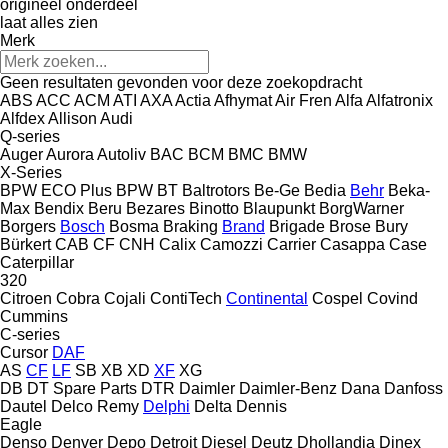
origineel onderdeel
laat alles zien
Merk
Geen resultaten gevonden voor deze zoekopdracht
ABS
ACC
ACM
ATI
AXA
Actia
Afhymat
Air Fren
Alfa
Alfatronix
Alfdex
Allison
Audi
Q-series
Auger
Aurora
Autoliv
BAC
BCM
BMC
BMW
X-Series
BPW ECO Plus
BPW
BT
Baltrotors
Be-Ge
Bedia
Behr
Beka-
Max
Bendix
Beru
Bezares
Binotto
Blaupunkt
BorgWarner
Borgers
Bosch
Bosma
Braking
Brand
Brigade
Brose
Bury
Bürkert
CAB
CF
CNH
Calix
Camozzi
Carrier
Casappa
Case
Caterpillar
320
Citroen
Cobra
Cojali
ContiTech
Continental
Cospel
Covind
Cummins
C-series
Cursor
DAF
AS
CF
LF
SB
XB
XD
XF
XG
DB
DT Spare Parts
DTR
Daimler
Daimler-Benz
Dana
Danfoss
Dautel
Delco Remy
Delphi
Delta
Dennis
Eagle
Denso
Denver
Depo
Detroit Diesel
Deutz
Dhollandia
Dinex