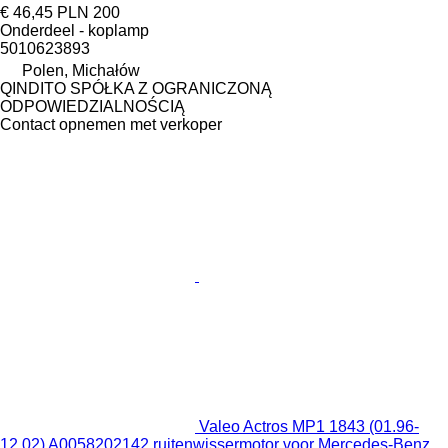
€ 46,45
PLN 200
Onderdeel - koplamp
5010623893
Polen, Michałów
QINDITO SPÓŁKA Z OGRANICZONĄ
ODPOWIEDZIALNOŚCIĄ
Contact opnemen met verkoper
Valeo Actros MP1 1843 (01.96-
12.02) A0058202142 ruitenwissermotor voor Mercedes-Benz