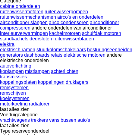
Categorie
cabine onderdelen
ruitenwissermotoren
ruitenwisserpompen
ruitenwissermechanismen
airco's en onderdelen
airconditioner slangen
airco condensoren
airconditioner
compressoren
andere onderdelen van airconditioner
interieurverwarmingen
kachelmotoren
schuifdak motoren
standkachels
deursloten
ruitenwisserbladen
elektra
elektrisch ramen
stuurkolomschakelaars
besturingseenheiden
generators
dashboards
relais
elektrische motoren
andere
elektrische onderdelen
autoverlichting
koplampen
mistlampen
achterlichten
transmissies
koppelingsplaten
koppelingen
druklagers
remsystemen
remschijven
koelsystemen
motorkoeling radiatoren
laat alles zien
Voertuigcategorie
vrachtwagens
trekkers
vans
bussen
auto's
laat alles zien
Type reserveonderdeel