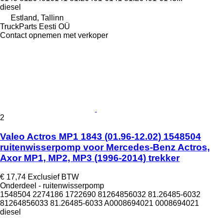
diesel
Estland, Tallinn
TruckParts Eesti OÜ
Contact opnemen met verkoper
2
Valeo Actros MP1 1843 (01.96-12.02) 1548504
ruitenwisserpomp voor Mercedes-Benz Actros,
Axor MP1, MP2, MP3 (1996-2014) trekker
€ 17,74
Exclusief BTW
Onderdeel - ruitenwisserpomp
1548504 2274186 1722690 81264856032 81.26485-6032
81264856033 81.26485-6033 A0008694021 0008694021
diesel