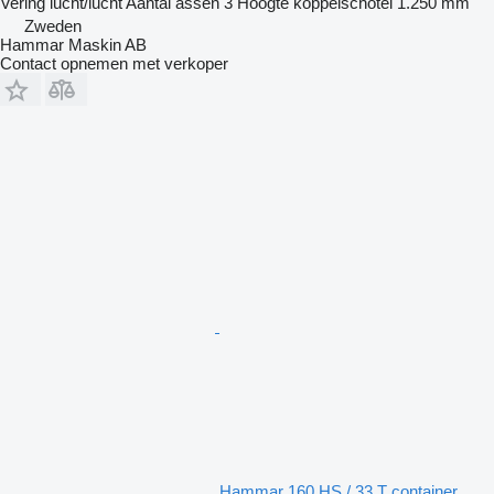
Vering
lucht/lucht
Aantal assen
3
Hoogte koppelschotel
1.250 mm
Zweden
Hammar Maskin AB
Contact opnemen met verkoper
Hammar 160 HS / 33 T container