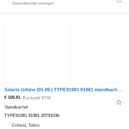
Solaris Urbino (01.99-) TYPE91981 91981 standkachel voor Solaris Urbino, Alpino, Vacanza (1999-) bus
€ 100,81
Exclusief BTW
Standkachel
TYPE91981 91981 20791036
Estland, Tallinn