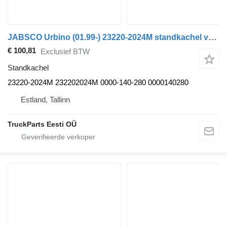
JABSCO Urbino (01.99-) 23220-2024M standkachel voor Solaris Urbino, Alpino, Vacanza (1999-) bus
€ 100,81
Exclusief BTW
Standkachel
23220-2024M 232202024M 0000-140-280 0000140280
Estland, Tallinn
TruckParts Eesti OÜ