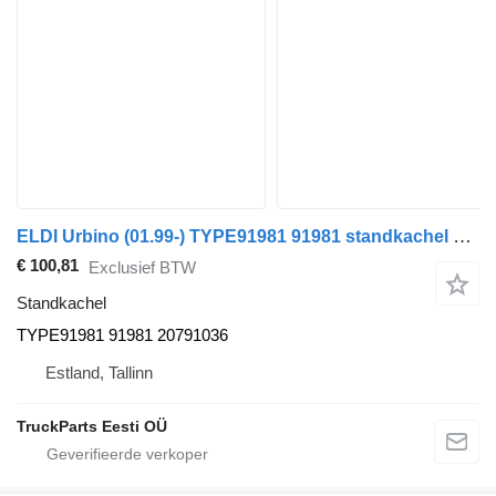
ELDI Urbino (01.99-) TYPE91981 91981 standkachel voor Solaris Urbino, Alpino, Vacanza (1999-) bus
€ 100,81
Exclusief BTW
Standkachel
TYPE91981 91981 20791036
Estland, Tallinn
TruckParts Eesti OÜ