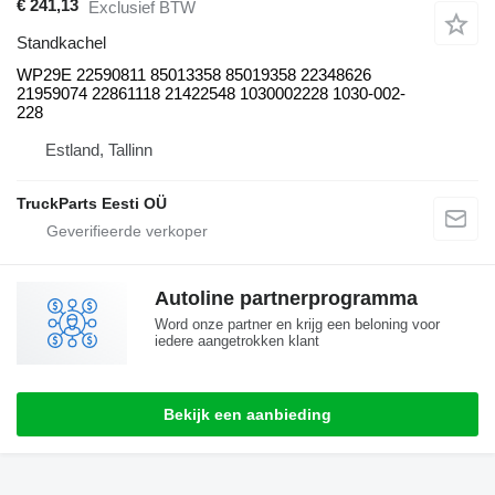
€ 241,13
Exclusief BTW
Standkachel
WP29E 22590811 85013358 85019358 22348626
21959074 22861118 21422548 1030002228 1030-002-
228
Estland, Tallinn
TruckParts Eesti OÜ
Autoline partnerprogramma
Word onze partner en krijg een beloning voor
iedere aangetrokken klant
Bekijk een aanbieding