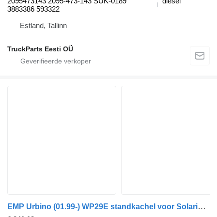
2095473143 2095-473-143 SUK-0189
diesel
3883386 593322
Estland, Tallinn
TruckParts Eesti OÜ
EMP Urbino (01.99-) WP29E standkachel voor Solaris Urbino (01.99-) bus