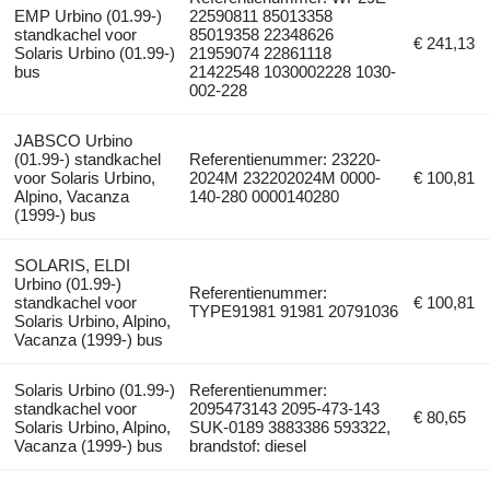
EMP Urbino (01.99-)
22590811 85013358
standkachel voor
85019358 22348626
€ 241,13
Solaris Urbino (01.99-)
21959074 22861118
bus
21422548 1030002228 1030-
002-228
JABSCO Urbino
(01.99-) standkachel
Referentienummer: 23220-
voor Solaris Urbino,
2024M 232202024M 0000-
€ 100,81
Alpino, Vacanza
140-280 0000140280
(1999-) bus
SOLARIS, ELDI
Urbino (01.99-)
Referentienummer:
standkachel voor
€ 100,81
TYPE91981 91981 20791036
Solaris Urbino, Alpino,
Vacanza (1999-) bus
Solaris Urbino (01.99-)
Referentienummer:
standkachel voor
2095473143 2095-473-143
€ 80,65
Solaris Urbino, Alpino,
SUK-0189 3883386 593322,
Vacanza (1999-) bus
brandstof: diesel