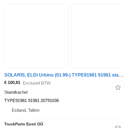
SOLARIS, ELDI Urbino (01.99-) TYPE91981 91981 standkachel voor Solaris Urbino, Alpino, Vacanza (1999-) bus
€ 100,81
Exclusief BTW
Standkachel
TYPE91981 91981 20791036
Estland, Tallinn
TruckParts Eesti OÜ