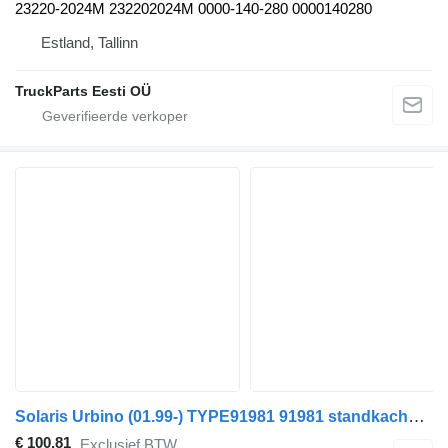
23220-2024M 232202024M 0000-140-280 0000140280
Estland, Tallinn
TruckParts Eesti OÜ
Solaris Urbino (01.99-) TYPE91981 91981 standkachel voor Solaris Urbino, Alpino, Vacanza (1999-) bus
€ 100,81
Exclusief BTW