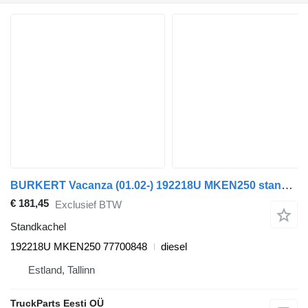
BURKERT Vacanza (01.02-) 192218U MKEN250 standkachel voor Solaris Urbino, Alpino, Vacanza (1999-) bus
€ 181,45
Exclusief BTW
Standkachel
192218U MKEN250 77700848
diesel
Estland, Tallinn
TruckParts Eesti OÜ