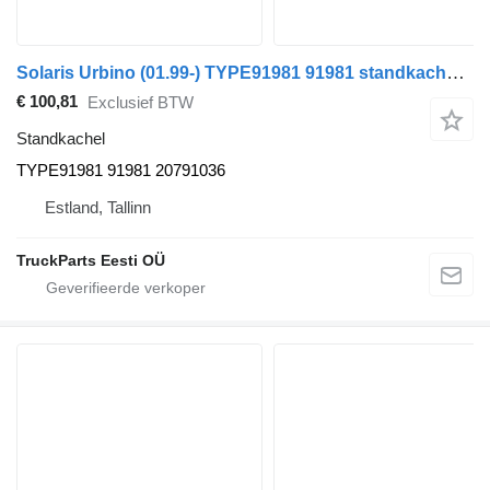
Solaris Urbino (01.99-) TYPE91981 91981 standkachel voor Solaris Urbino, Alpino, Vacanza (1999-) bus
€ 100,81
Exclusief BTW
Standkachel
TYPE91981 91981 20791036
Estland, Tallinn
TruckParts Eesti OÜ