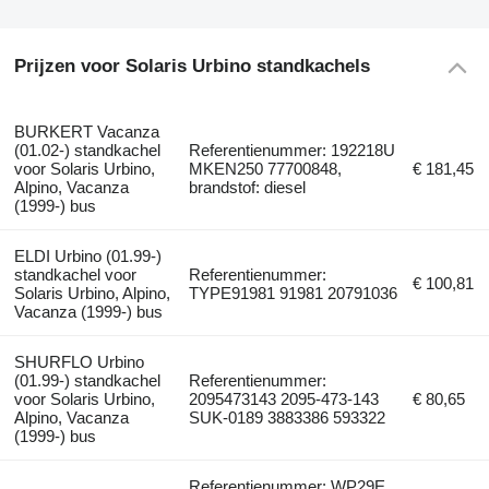
Prijzen voor Solaris Urbino standkachels
BURKERT Vacanza
(01.02-) standkachel
Referentienummer: 192218U
voor Solaris Urbino,
MKEN250 77700848,
€ 181,45
Alpino, Vacanza
brandstof: diesel
(1999-) bus
ELDI Urbino (01.99-)
standkachel voor
Referentienummer:
€ 100,81
Solaris Urbino, Alpino,
TYPE91981 91981 20791036
Vacanza (1999-) bus
SHURFLO Urbino
(01.99-) standkachel
Referentienummer:
voor Solaris Urbino,
2095473143 2095-473-143
€ 80,65
Alpino, Vacanza
SUK-0189 3883386 593322
(1999-) bus
Referentienummer: WP29E