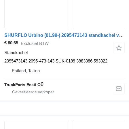
SHURFLO Urbino (01.99-) 2095473143 standkachel voor Solaris Urbino, Alpino, Vacanza (1999-) bus
€ 80,65
Exclusief BTW
Standkachel
2095473143 2095-473-143 SUK-0189 3883386 593322
Estland, Tallinn
TruckParts Eesti OÜ