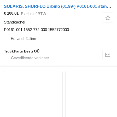
SOLARIS, SHURFLO Urbino (01.99-) P0161-001 standkachel voor Solaris Urbino, Alpino, Vacanza (1999-) bus
€ 100,81
Exclusief BTW
Standkachel
P0161-001 1552-772-000 1552772000
Estland, Tallinn
TruckParts Eesti OÜ