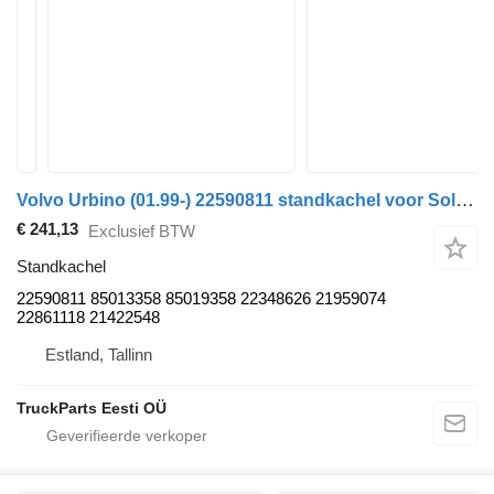
Volvo Urbino (01.99-) 22590811 standkachel voor Solaris Urbino (01.99-) bus
€ 241,13
Exclusief BTW
Standkachel
22590811 85013358 85019358 22348626 21959074
22861118 21422548
Estland, Tallinn
TruckParts Eesti OÜ