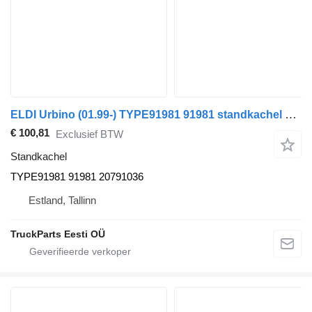
ELDI Urbino (01.99-) TYPE91981 91981 standkachel voor Solaris Urbino, Alpino, Vacanza (1999-) bus
€ 100,81
Exclusief BTW
Standkachel
TYPE91981 91981 20791036
Estland, Tallinn
TruckParts Eesti OÜ