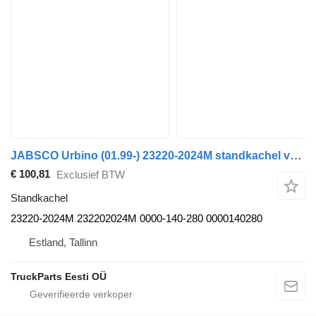
JABSCO Urbino (01.99-) 23220-2024M standkachel voor Solaris Urbino, Alpino, Vacanza (1999-) bus
€ 100,81
Exclusief BTW
Standkachel
23220-2024M 232202024M 0000-140-280 0000140280
Estland, Tallinn
TruckParts Eesti OÜ