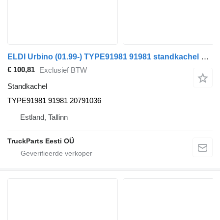
ELDI Urbino (01.99-) TYPE91981 91981 standkachel voor Solaris Urbino, Alpino, Vacanza (1999-) bus
€ 100,81
Exclusief BTW
Standkachel
TYPE91981 91981 20791036
Estland, Tallinn
TruckParts Eesti OÜ