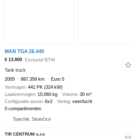
MAN TGA 26.440
€ 13.800
Exclusief BTW
Tank truck
2009
887.358 km
Euro 5
Vermogen
441 PK (324 kW)
Laadvermogen
15.060 kg
Volume
30 m³
Configuratie assen
6x2
Vering
veer/lucht
0 compartimenten
Tsjechië, Strančice
TIR CENTRUM s.r.o