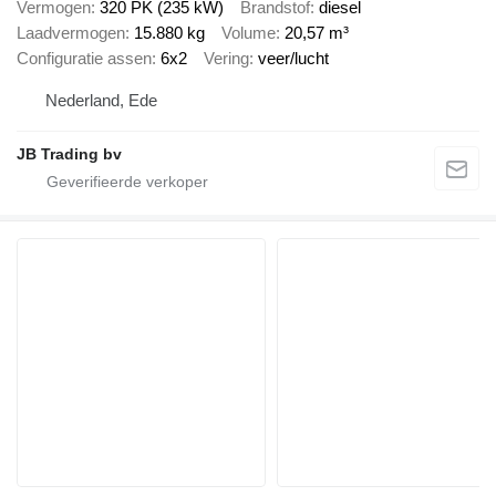
Vermogen
320 PK (235 kW)
Brandstof
diesel
Laadvermogen
15.880 kg
Volume
20,57 m³
Configuratie assen
6x2
Vering
veer/lucht
Nederland, Ede
JB Trading bv