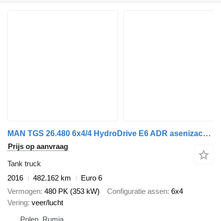
MAN TGS 26.480 6x4/4 HydroDrive E6 ADR asenizacyjny cysterna HDS
Prijs op aanvraag
Tank truck
2016
482.162 km
Euro 6
Vermogen
480 PK (353 kW)
Configuratie assen
6x4
Vering
veer/lucht
Polen, Rumia