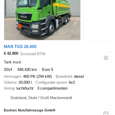
MAN TGS 26.400
€ 42.900
Exclusief BTW
Tank truck
2014
346.430 km
Euro 5
Vermogen
400 PK (294 kW)
Brandstof
diesel
Volume
20.000 l
Configuratie assen
6x2
Vering
lucht/lucht
3 compartimenten
Duitsland, Stuhr / Groß Mackenstedt
Eschen Nutzfahrzeuge GmbH