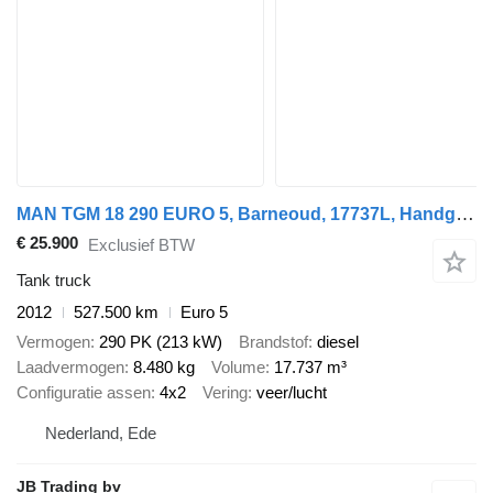
MAN TGM 18 290 EURO 5, Barneoud, 17737L, Handgeschakeld, Retarder
€ 25.900
Exclusief BTW
Tank truck
2012
527.500 km
Euro 5
Vermogen
290 PK (213 kW)
Brandstof
diesel
Laadvermogen
8.480 kg
Volume
17.737 m³
Configuratie assen
4x2
Vering
veer/lucht
Nederland, Ede
JB Trading bv