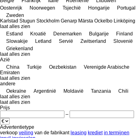
België
Frankrijk
Italië
Roemenië
Litouwen
Oostenrijk
Noorwegen
Tsjechië
Hongarije
Portugal
Zweden
Karlstad
Stugun
Stockholm
Genarp
Märsta
Ockelbo
Linköping
laat alles zien
Estland
Kroatië
Denemarken
Bulgarije
Finland
Slowakije
Letland
Servië
Zwitserland
Slovenië
Griekenland
laat alles zien
Azië
China
Turkije
Oezbekistan
Verenigde Arabische
Emiraten
laat alles zien
andere
Oekraïne
Argentinië
Moldavië
Tanzania
Chili
laat alles zien
laat alles zien
Prijs
–
Advertentietype
verkoop
veiling
van de fabrikant
leasing
krediet
in termijnen