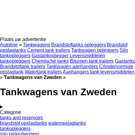
Plaats uw advertentie
Autoline
»
Tankwagens
Brandstoftanks opleggers
Brandstof
opslagtanks
Cement tank trailers
Tankwagen opleggers
Silo
tankopleggers
Gastankoplegger
Levensmiddelen
tankopleggers
Chemische tanks
Bitumen tank trailers
Gastanks
Brandstoftank trailers
Tankwagen aanhangers
Cilindervormige
opslagtank
Watertank trailers
Aanhangers tank levensmiddelen
»
Tankwagens van Zweden
»
Tankwagens van Zweden
Categorie
tanks and reservoirs
brandstof opslagtanks
wateropslagtanks
tankopleggers
silo tankopleggers