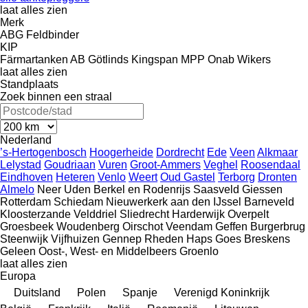
laat alles zien
Merk
ABG
Feldbinder
KIP
Färmartanken AB
Götlinds
Kingspan
MPP
Onab
Wikers
laat alles zien
Standplaats
Zoek binnen een straal
Nederland
’s-Hertogenbosch
Hoogerheide
Dordrecht
Ede
Veen
Alkmaar
Lelystad
Goudriaan
Vuren
Groot-Ammers
Veghel
Roosendaal
Eindhoven
Heteren
Venlo
Weert
Oud Gastel
Terborg
Dronten
Almelo
Neer
Uden
Berkel en Rodenrijs
Saasveld
Giessen
Rotterdam
Schiedam
Nieuwerkerk aan den IJssel
Barneveld
Kloosterzande
Velddriel
Sliedrecht
Harderwijk
Overpelt
Groesbeek
Woudenberg
Oirschot
Veendam
Geffen
Burgerbrug
Steenwijk
Vijfhuizen
Gennep
Rheden
Haps
Goes
Breskens
Geleen
Oost-, West- en Middelbeers
Groenlo
laat alles zien
Europa
Duitsland
Polen
Spanje
Verenigd Koninkrijk