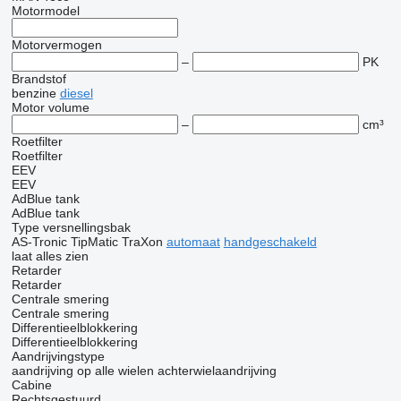
Motormodel
Motorvermogen
–
PK
Brandstof
benzine
diesel
Motor volume
–
cm³
Roetfilter
Roetfilter
EEV
EEV
AdBlue tank
AdBlue tank
Type versnellingsbak
AS-Tronic
TipMatic
TraXon
automaat
handgeschakeld
laat alles zien
Retarder
Retarder
Centrale smering
Centrale smering
Differentieelblokkering
Differentieelblokkering
Aandrijvingstype
aandrijving op alle wielen
achterwielaandrijving
Cabine
Rechtsgestuurd