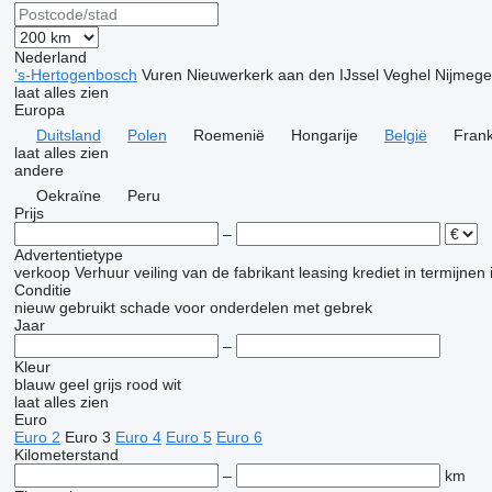
Nederland
’s-Hertogenbosch
Vuren
Nieuwerkerk aan den IJssel
Veghel
Nijmeg
laat alles zien
Europa
Duitsland
Polen
Roemenië
Hongarije
België
Frank
laat alles zien
andere
Oekraïne
Peru
Prijs
–
Advertentietype
verkoop
Verhuur
veiling
van de fabrikant
leasing
krediet
in termijnen
Conditie
nieuw
gebruikt
schade
voor onderdelen
met gebrek
Jaar
–
Kleur
blauw
geel
grijs
rood
wit
laat alles zien
Euro
Euro 2
Euro 3
Euro 4
Euro 5
Euro 6
Kilometerstand
–
km