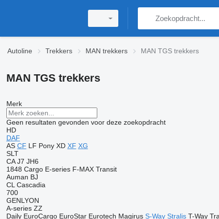
Autoline
Trekkers
MAN trekkers
MAN TGS trekkers
MAN TGS trekkers
Merk
Geen resultaten gevonden voor deze zoekopdracht
HD
DAF
AS
CF
LF
Pony
XD
XF
XG
SLT
CA
J7
JH6
1848
Cargo
E-series
F-MAX
Transit
Auman
BJ
CL
Cascadia
700
GENLYON
A-series
ZZ
Daily
EuroCargo
EuroStar
Eurotech
Magirus
S-Way
Stralis
T-Way
Tr