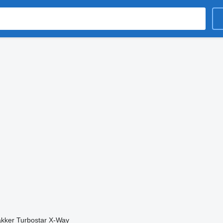
akker
Turbostar
X-Way