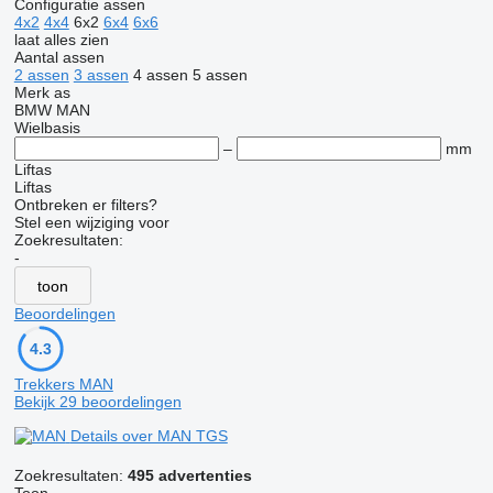
Configuratie assen
4x2
4x4
6x2
6x4
6x6
laat alles zien
Aantal assen
2 assen
3 assen
4 assen
5 assen
Merk as
BMW
MAN
Wielbasis
–
mm
Liftas
Liftas
Ontbreken er filters?
Stel een wijziging voor
Zoekresultaten:
-
toon
Beoordelingen
4.3
Trekkers MAN
Bekijk 29 beoordelingen
Details over MAN TGS
Zoekresultaten:
495 advertenties