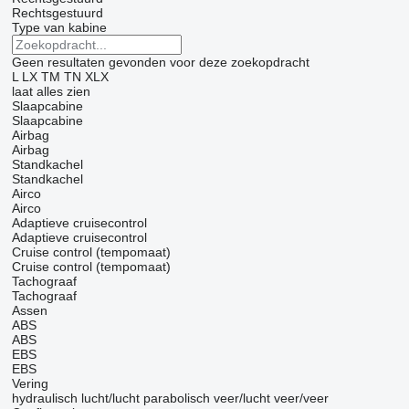
Rechtsgestuurd
Type van kabine
Geen resultaten gevonden voor deze zoekopdracht
L
LX
TM
TN
XLX
laat alles zien
Slaapcabine
Slaapcabine
Airbag
Airbag
Standkachel
Standkachel
Airco
Airco
Adaptieve cruisecontrol
Adaptieve cruisecontrol
Cruise control (tempomaat)
Cruise control (tempomaat)
Tachograaf
Tachograaf
Assen
ABS
ABS
EBS
EBS
Vering
hydraulisch
lucht/lucht
parabolisch
veer/lucht
veer/veer