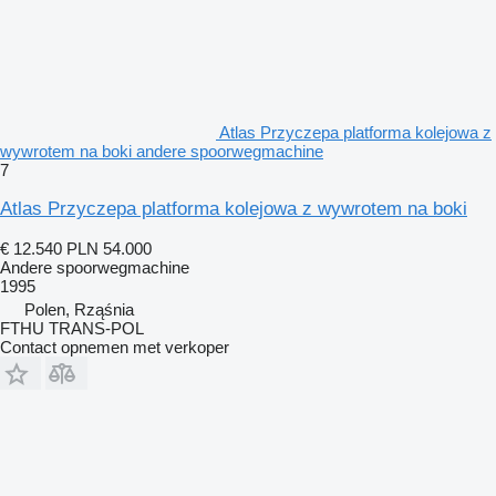
Atlas Przyczepa platforma kolejowa z
wywrotem na boki andere spoorwegmachine
7
Atlas Przyczepa platforma kolejowa z wywrotem na boki
€ 12.540
PLN 54.000
Andere spoorwegmachine
1995
Polen, Rząśnia
FTHU TRANS-POL
Contact opnemen met verkoper