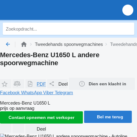
Tweedehands spoorwegmachines
Tweedehands
Mercedes-Benz U1650 L andere
spoorwegmachine
PDF
Deel
Dien een klacht in
Facebook
WhatsApp
Viber
Telegram
Mercedes-Benz U1650 L
prijs op aanvraag
Bel me terug
Contact opnemen met verkoper
Deel