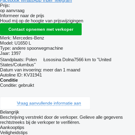
Facebook
WhatsApp
Viber
Telegram
Prijs:
op aanvraag
Informeer naar de prijs
Houd mij op de hoogte van prijswijzigingen
Contact opnemen met verkoper
Merk:
Mercedes-Benz
Model:
U1650 L
Type:
andere spoorwegmachine
Jaar:
1997
Standplaats:
Polen
Łososina Dolna
7566 km to "United
States/Columbus"
Datum van invoering:
meer dan 1 maand
Autoline ID:
KV31941
Conditie
Conditie:
gebruikt
Vraag aanvullende informatie aan
Belangrijk
Beschrijving verstrekt door de verkoper. Gelieve alle gegevens
rechtstreeks bij de verkoper te verifiëren.
Aankooptips
Veiligheidstips