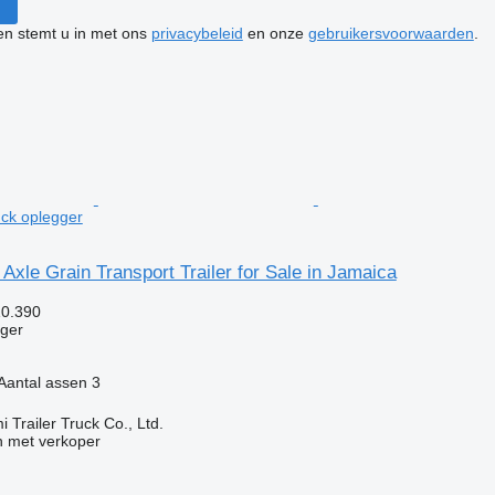
ken stemt u in met ons
privacybeleid
en onze
gebruikersvoorwaarden
.
ck oplegger
xle Grain Transport Trailer for Sale in Jamaica
10.390
gger
Aantal assen
3
Trailer Truck Co., Ltd.
 met verkoper