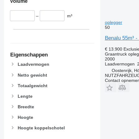
Volume
–
m³
oplegger
50
Benalu 55m³ - 
€ 13.900
Exclusi
Graantruck ople
Eigenschappen
2000
Laadvermogen
Laadvermogen
Oostenrijk, H
Netto gewicht
NUTZFAHRZEU
Contact opnemen
Totaalgewicht
Lengte
Breedte
Hoogte
Hoogte koppelschotel