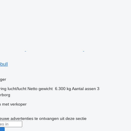
bull
g
gger
ring
lucht/lucht
Netto gewicht
6.300 kg
Aantal assen
3
erborg
 met verkoper
nieuwe advertenties te ontvangen uit deze sectie