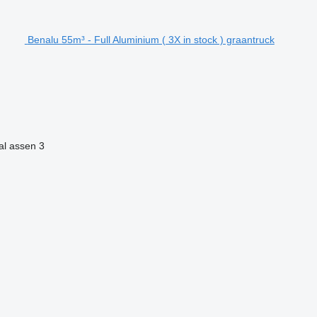
Benalu 55m³ - Full Aluminium ( 3X in stock ) graantruck
al assen
3