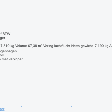
ef BTW
gger
27.810 kg
Volume
67,38 m³
Vering
lucht/lucht
Netto gewicht
7.190 kg
A
angenhagen
mbH
 met verkoper
ger