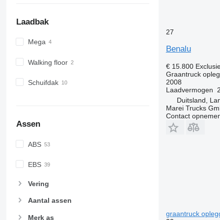
Laadbak
27
Mega
Benalu
Walking floor
€ 15.800
Exclusi
Graantruck ople
2008
Schuifdak
Laadvermogen
Duitsland, L
Marei Trucks G
Contact opnemen
Assen
ABS
EBS
Vering
Aantal assen
graantruck opleg
Merk as