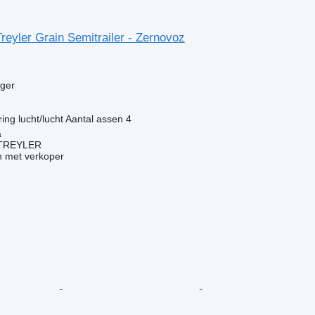
reyler Grain Semitrailer - Zernovoz
g
gger
ring
lucht/lucht
Aantal assen
4
a
TREYLER
 met verkoper