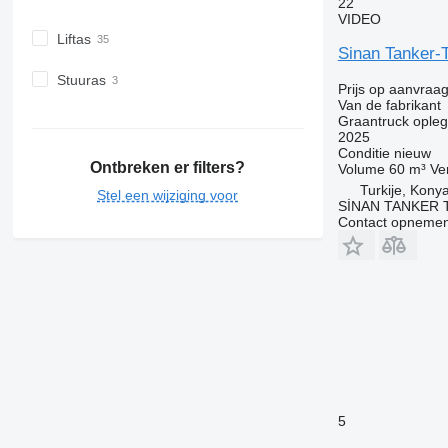
22
VIDEO
Liftas
Sinan Tanker-T
Stuuras
Prijs op aanvraa
Van de fabrikant
Graantruck ople
2025
Conditie
nieuw
Ontbreken er filters?
Volume
60 m³
Ve
Turkije, Kony
Stel een wijziging voor
SİNAN TANKER 
Contact opnemen
5