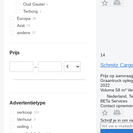
Oud Gastel
Terborg
Europa
Azië
Duitsland
andere
Hongarije
China
Roemenië
Turkije
Oekraïne
Spanje
Prijs
Polen
14
Litouwen
Schmitz Cargo
–
Frankrijk
België
Prijs op aanvraa
Graantruck ople
laat alles zien
2022
Volume
58 m³
Ve
Nederland, T
BETa Services
Advertentietype
Contact opnemen
verkoop
Verhuur
Schrijf je in om 
veiling