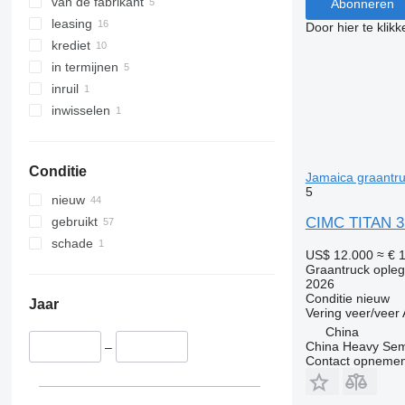
van de fabrikant
Abonneren
leasing
Door hier te klik
krediet
in termijnen
inruil
inwisselen
Conditie
Jamaica graantru
5
nieuw
CIMC TITAN 3 A
gebruikt
schade
US$ 12.000
≈ € 
Graantruck ople
2026
Conditie
nieuw
Jaar
Vering
veer/veer
China
China Heavy Semi 
–
Contact opnemen