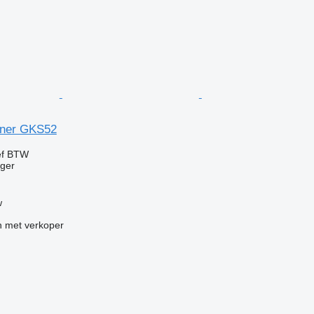
ner GKS52
ef BTW
gger
w
 met verkoper