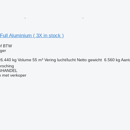
Full Aluminium ( 3X in stock )
ef BTW
gger
26.440 kg
Volume
55 m³
Vering
lucht/lucht
Netto gewicht
6.560 kg
Aant
örsching
GHANDEL
 met verkoper