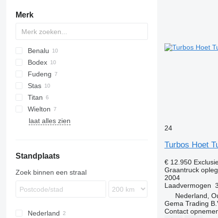
Merk
Benalu
Bodex
C-series
Fudeng
Optiliner
KIS
CHKS
DHKS
Stas
T-series
S-series
SK
MNL
RHKS
Titan
S-series
Wielton
laat alles zien
NW
24
Turbos Hoet T
Standplaats
€ 12.950
Exclusi
Graantruck ople
Zoek binnen een straal
2004
Laadvermogen
Nederland, O
Gema Trading B.
Contact opnemen
Nederland