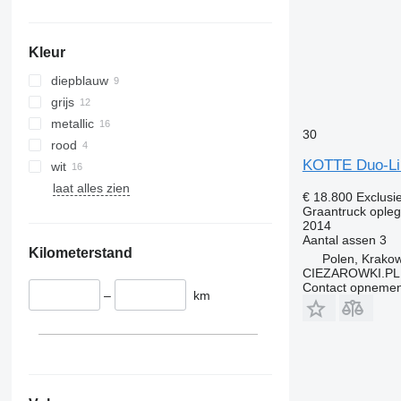
Kleur
diepblauw
grijs
metallic
30
rood
KOTTE Duo-Li
wit
laat alles zien
€ 18.800
Exclusi
Graantruck ople
2014
Aantal assen
3
Kilometerstand
Polen, Krako
CIEZAROWKI.PL
Contact opnemen
–
km