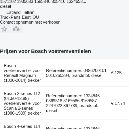
1571102 1935633 1585346 305416 1324698...
diesel
Estland, Tallinn
TruckParts Eesti OÜ
Contact opnemen met verkoper
Prijzen voor Bosch voetremventielen
Bosch
voetremventiel voor
Referentienummer: 0486200101
€ 125
Renault Magnum
5010260394, brandstof: diesel
(1990-2014) trekker
Bosch 2-series 112
Referentienummer: 1334846
(01.80-12.88)
0369518 8169586 8169587
voetremventiel voor
€ 17,74
2247022 367739, brandstof:
Scania 2-series
diesel
(1980-1989) trekker
Bosch 4-series 114
Referentienummer: 1334846