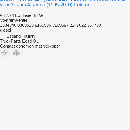
voor Scania 4-series (1995-2006) trekker
€ 17,74
Exclusief BTW
Voetremventiel
1334846 0369518 8169586 8169587 2247022 367739
diesel
Estland, Tallinn
TruckParts Eesti OÜ
Contact opnemen met verkoper