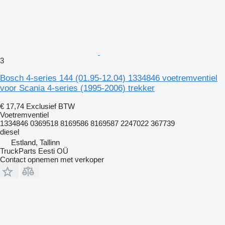
3
Bosch 4-series 144 (01.95-12.04) 1334846 voetremventiel
voor Scania 4-series (1995-2006) trekker
€ 17,74
Exclusief BTW
Voetremventiel
1334846 0369518 8169586 8169587 2247022 367739
diesel
Estland, Tallinn
TruckParts Eesti OÜ
Contact opnemen met verkoper