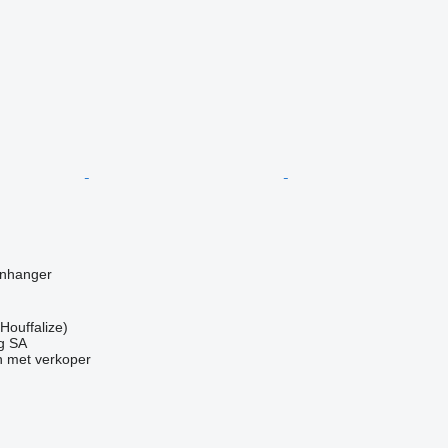
g
anhanger
Houffalize)
ng SA
 met verkoper