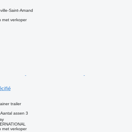
uville-Saint-Amand
 met verkoper
cifié
g
iner trailer
Aantal assen
3
may
TERNATIONAL
 met verkoper