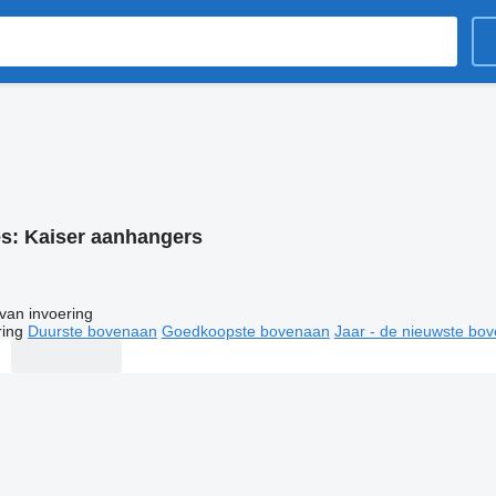
es:
Kaiser aanhangers
van invoering
ring
Duurste bovenaan
Goedkoopste bovenaan
Jaar - de nieuwste bo