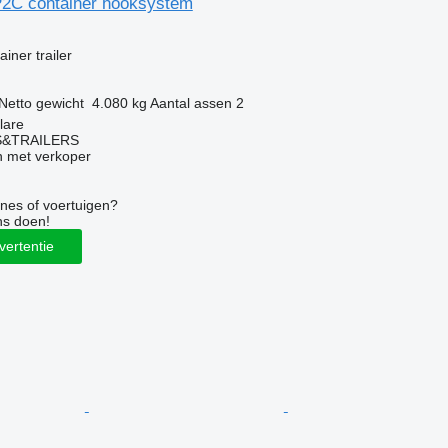
2C container hooksystem
g
iner trailer
Netto gewicht
4.080 kg
Aantal assen
2
lare
S&TRAILERS
 met verkoper
nes of voertuigen?
ns doen!
vertentie