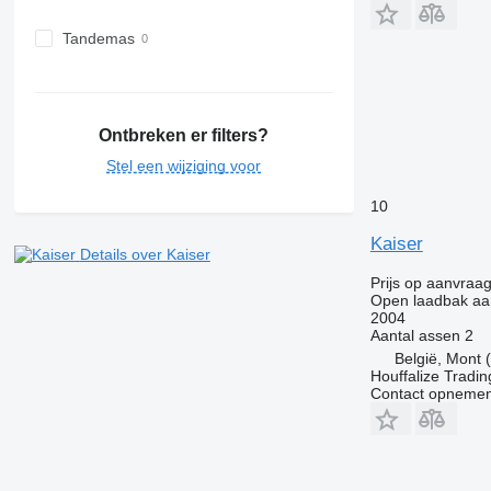
Tandemas
Ontbreken er filters?
Stel een wijziging voor
10
Kaiser
Details over Kaiser
Prijs op aanvraa
Open laadbak a
2004
Aantal assen
2
België, Mont (
Houffalize Tradi
Contact opnemen