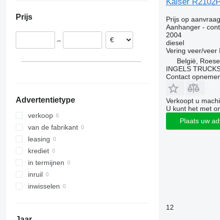
Kaiser R2102P
België
Prijs
Prijs op aanvraa
Aanhanger - conta
2004
–
diesel
Vering
veer/veer
België, Roese
INGELS TRUCK
Contact opnemen
Advertentietype
Verkoopt u machi
U kunt het met o
verkoop
Plaats uw ad
van de fabrikant
leasing
krediet
in termijnen
inruil
inwisselen
12
Jaar