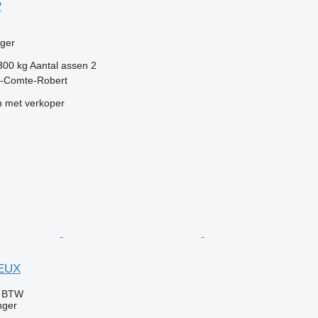
P
ger
300 kg
Aantal assen
2
ie-Comte-Robert
 met verkoper
IEUX
f BTW
nger