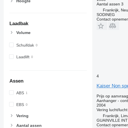
Hoogte
Aantal assen
3
Frankrijk, Ne
SODINEG
Contact opnemen
Laadbak
Volume
Schuifdak
Laadlift
4
Assen
Kaiser Non spé
ABS
Prijs op aanvraa
Aanhanger - conta
EBS
2004
Vering
lucht/lucht
Frankrijk, Li
Vering
GUAINVILLE IN
Contact opnemen
Aantal assen