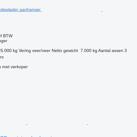
ef BTW
nger
25.000 kg
Vering
veer/veer
Netto gewicht
7.000 kg
Aantal assen
3
ers
 met verkoper