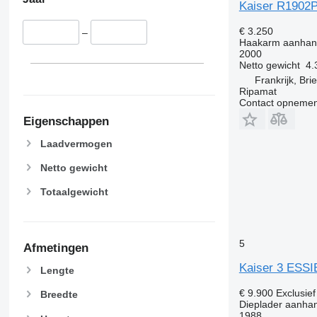
Kaiser R1902
€ 3.250
–
Haakarm aanhan
2000
Netto gewicht
4.
Frankrijk, Br
Ripamat
Contact opnemen
Eigenschappen
Laadvermogen
Netto gewicht
Totaalgewicht
5
Afmetingen
Kaiser 3 ESS
Lengte
€ 9.900
Exclusie
Breedte
Dieplader aanha
1988