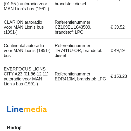
(01.95-) autoradio voor
brandstof: diesel
MAN Lion's bus (1991-)
CLARION autoradio
Referentienummer:
voor MAN Lion's bus
CZ109EL 1043509,
€ 39,52
(1991-)
brandstof: LPG
Continental autoradio
Referentienummer:
voor MAN Lion's (1991-)
TR7411U-OR, brandstof:
€ 49,19
bus
diesel
EVERFOCUS LIONS
CITY A23 (01.96-12.11)
Referentienummer:
€ 153,23
autoradio voor MAN
EDR410M, brandstof: LPG
Lion's bus (1991-)
Bedrijf