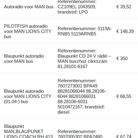
Referentienummer:
Autoradio voor MAN bus
CZ109EL 1043509,
€ 39,52
brandstof: LPG
PILOTFISH autoradio
Referentienummer: 5119A-
voor MAN LIONS CITY
€ 148,39
RNB5 5119ARNB5
bus
Referentienummer:
Blaupunkt autoradio
Blaupunkt CD 24 V rádió –
€ 350
voor MAN bus
MAN buszhoz cikkszám
81.28101-6167
Referentienummer:
7607273001 BPA49
Blaupunkt autoradio
88281066044 88.28106-
voor MAN LIONS CITY
6044 88281066031
€ 68,55
(01.04-) bus
88.28106-6031
5010472167, brandstof:
diesel
Blaupunkt
MAN,BLAUPUNKT
Referentienummer:
LIONS COACH RH 413
7607005302 BPA2480,
€ 67,74