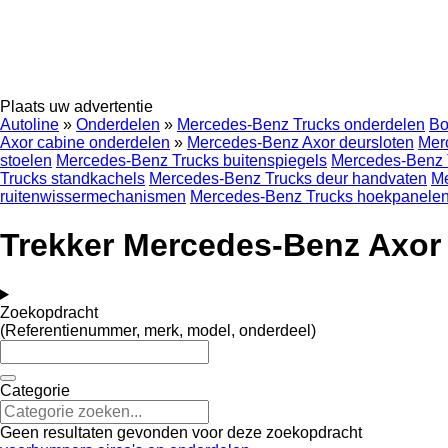
Plaats uw advertentie
Autoline
»
Onderdelen
»
Mercedes-Benz Trucks onderdelen
Bo
Axor cabine onderdelen
»
Mercedes-Benz Axor deursloten
Mer
stoelen
Mercedes-Benz Trucks buitenspiegels
Mercedes-Benz T
Trucks standkachels
Mercedes-Benz Trucks deur handvaten
Me
ruitenwissermechanismen
Mercedes-Benz Trucks hoekpanelen
Trekker Mercedes-Benz Axor
Zoekopdracht
(Referentienummer, merk, model, onderdeel)
Categorie
Geen resultaten gevonden voor deze zoekopdracht