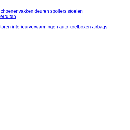
schoenenvakken
deuren
spoilers
stoelen
erruiten
toren
interieurverwarmingen
auto koelboxen
airbags