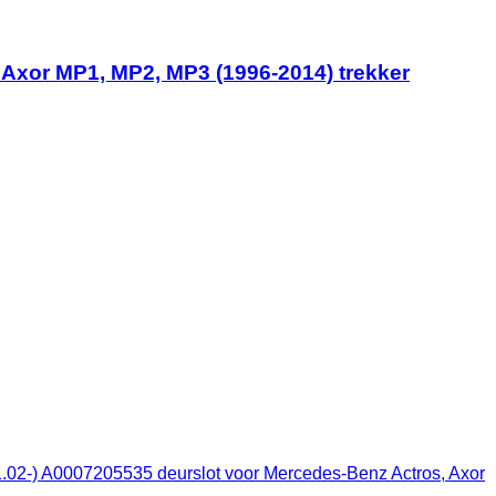
Axor MP1, MP2, MP3 (1996-2014) trekker
02-) A0007205535 deurslot voor Mercedes-Benz Actros, Axor