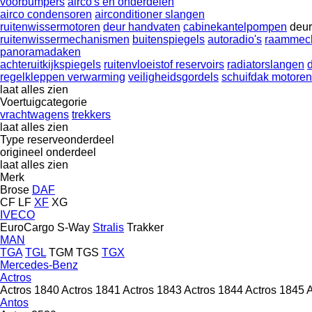
voorbumpers
airco's en onderdelen
airco condensoren
airconditioner slangen
ruitenwissermotoren
deur handvaten
cabinekantelpompen
deur
ruitenwissermechanismen
buitenspiegels
autoradio's
raammec
panoramadaken
achteruitkijkspiegels
ruitenvloeistof reservoirs
radiatorslangen
regelkleppen verwarming
veiligheidsgordels
schuifdak motoren
laat alles zien
Voertuigcategorie
vrachtwagens
trekkers
laat alles zien
Type reserveonderdeel
origineel onderdeel
laat alles zien
Merk
Brose
DAF
CF
LF
XF
XG
IVECO
EuroCargo
S-Way
Stralis
Trakker
MAN
TGA
TGL
TGM
TGS
TGX
Mercedes-Benz
Actros
Actros 1840
Actros 1841
Actros 1843
Actros 1844
Actros 1845
A
Antos