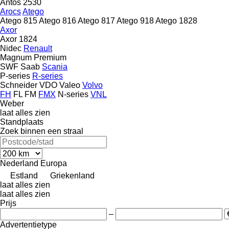
Antos 2530
Arocs
Atego
Atego 815
Atego 816
Atego 817
Atego 918
Atego 1828
Axor
Axor 1824
Nidec
Renault
Magnum
Premium
SWF
Saab
Scania
P-series
R-series
Schneider
VDO
Valeo
Volvo
FH
FL
FM
FMX
N-series
VNL
Weber
laat alles zien
Standplaats
Zoek binnen een straal
Nederland
Europa
Estland
Griekenland
laat alles zien
laat alles zien
Prijs
–
Advertentietype