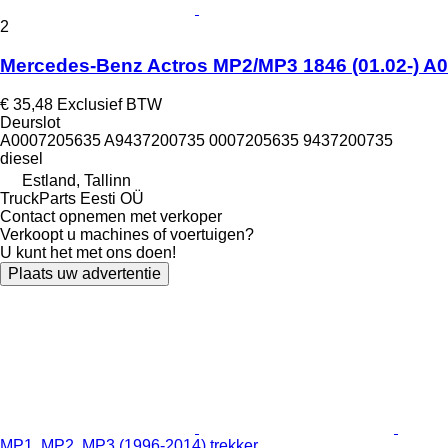
2
Mercedes-Benz Actros MP2/MP3 1846 (01.02-) A0
€ 35,48
Exclusief BTW
Deurslot
A0007205635 A9437200735 0007205635 9437200735
diesel
Estland, Tallinn
TruckParts Eesti OÜ
Contact opnemen met verkoper
Verkoopt u machines of voertuigen?
U kunt het met ons doen!
Plaats uw advertentie
MP1, MP2, MP3 (1996-2014) trekker