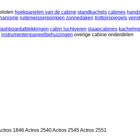
sloten
hoekpanelen van de cabine
standkachels
cabines
hand
hanisme
ruitenwisserpompen
zonnedaken
trottoirspiegels
venst
dashboardafdekkingen
cabin luchtveren
slaapcabines
kachelmo
instrumentenpaneelbehuizingen
overige cabine onderdelen
ctros 1846
Actros 2540
Actros 2545
Actros 2551