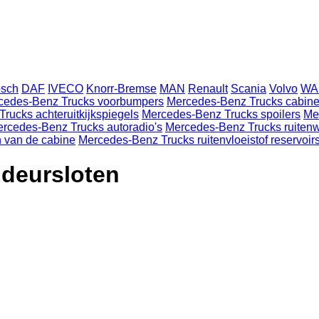
sch
DAF
IVECO
Knorr-Bremse
MAN
Renault
Scania
Volvo
WA
cedes-Benz Trucks voorbumpers
Mercedes-Benz Trucks cabin
rucks achteruitkijkspiegels
Mercedes-Benz Trucks spoilers
Me
rcedes-Benz Trucks autoradio's
Mercedes-Benz Trucks ruiten
 van de cabine
Mercedes-Benz Trucks ruitenvloeistof reservoir
 deursloten