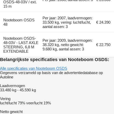
OSDS-48-03V / ext.
15 m
Per jaar: 2007, laadvermogen:
Nooteboom OSDS
33.500 kg, vering: lucht/lucht,
€ 24.390
48
aantal assen: 3
Nooteboom OSDS-
Per jaar: 2009, laadvermogen:
48-03V - LAST AXLE
38.320 kg, netto gewicht:
€ 22.750
STEERING, 6,8 M
9.680 kg, aantal assen: 3
EXTENDABLE
Belangrijkste specificaties van Nooteboom OSDS:
Alle specificaties van Nooteboom OSDS
Gegevens verzameld op basis van de advertentiedatabase op
Autoline
Laadvermogen
33.480 kg
-
45.590 kg
Vering
lucht/lucht
79%
veer/lucht
19%
Netto gewicht