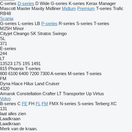
C-series
D-series
D Wide
G-series
K-series
Kerax
Manager
Mascott
Master
Maxity
Midliner
Midlum
Premium
T-series
Trafic
RB48
Scania
G-series
L-series
LB
P-series
R-series
S-series
T-series
M25H
Minor
Cityjet
Cleango
SK
Stratos
Swingo
SL
371
E-series
244
LT
13S23
17S
19S
1491
815
Phoenix
T-series
800
6100
6400
7200
7300
A-series
M-series
T-series
FM
Dyna
Hiace
Hilux
Land Cruiser
4320
Amarok
Constellation
Crafter
LT
Transporter
Up
Virtus
Volvo
B-series
C
FE
FH
FL
FM
FMX
N-series
S-series
Terberg
XC
131
laat alles zien
Laadkraan
Laadkraan
Merk van de kraan.