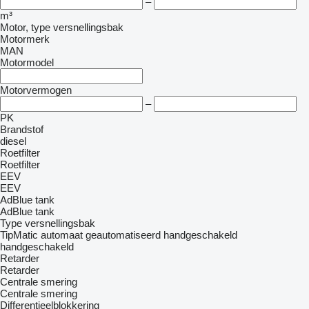
–
m³
Motor, type versnellingsbak
Motormerk
MAN
Motormodel
Motorvermogen
–
PK
Brandstof
diesel
Roetfilter
Roetfilter
EEV
EEV
AdBlue tank
AdBlue tank
Type versnellingsbak
TipMatic
automaat
geautomatiseerd handgeschakeld
handgeschakeld
Retarder
Retarder
Centrale smering
Centrale smering
Differentieelblokkering