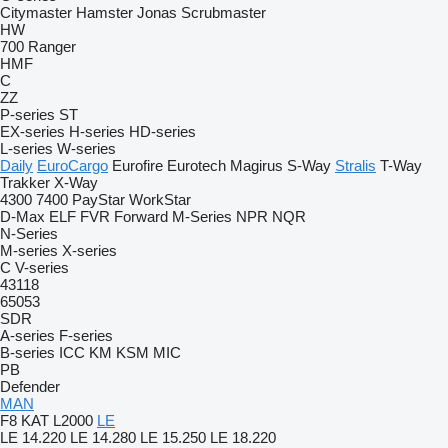
Citymaster
Hamster
Jonas
Scrubmaster
HW
700
Ranger
HMF
C
ZZ
P-series
ST
EX-series
H-series
HD-series
L-series
W-series
Daily
EuroCargo
Eurofire
Eurotech
Magirus
S-Way
Stralis
T-Way
Trakker
X-Way
4300
7400
PayStar
WorkStar
D-Max
ELF
FVR
Forward
M-Series
NPR
NQR
N-Series
M-series
X-series
C
V-series
43118
65053
SDR
A-series
F-series
B-series
ICC
KM
KSM
MIC
PB
Defender
MAN
F8
KAT
L2000
LE
LE 14.220
LE 14.280
LE 15.250
LE 18.220