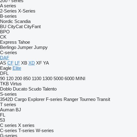
200 - series
A series
2-Series
X-Series
B-series
Nordic
Scandia
BU
CityCat
CityFant
BPO
CK
Express
Tahoe
Berlingo
Jumper
Jumpy
C-series
DAF
AS
CF
LF
XB
XD
XF
YA
Eagle
Elite
DFL
90
120
200
850
1100
1300
5000
6000
MINI
TKB
Virtus
Doblo
Ducato
Scudo
Talento
S-series
3542D
Cargo
Explorer
F-series
Ranger
Tourneo
Transit
T series
Auman
BJ
FL
53
C series
X series
C-series
T-series
W-series
G-series