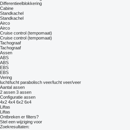
Differentieelblokkering
Cabine
Standkachel
Standkachel
Airco
Airco
Cruise control (tempomaat)
Cruise control (tempomaat)
Tachograaf
Tachograaf
Assen
ABS
ABS
EBS
EBS
Vering
lucht/lucht
parabolisch
veer/lucht
veer/veer
Aantal assen
2 assen
3 assen
Configuratie assen
4x2
4x4
6x2
6x4
Liftas
Liftas
Ontbreken er filters?
Stel een wijziging voor
Zoekresultaten: