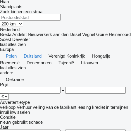
Hiab
Standplaats
Zoek binnen een straal
Nederland
Breda
Andelst
Nieuwerkerk aan den IJssel
Veghel
Goirle
Heinenoord
Soest
Deventer
laat alles zien
Europa
Polen
Duitsland
Verenigd Koninkrijk
Hongarije
Roemenië
Denemarken
Tsjechië
Litouwen
laat alles zien
andere
Oekraïne
Prijs
–
Advertentietype
verkoop
Verhuur
veiling
van de fabrikant
leasing
krediet
in termijnen
inruil
inwisselen
Conditie
nieuw
gebruikt
schade
Jaar