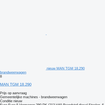
nieuw MAN TGM 18.290
brandweerwagen
8
MAN TGM 18.290
Prijs op aanvraag
Gemeentelijke machines - brandweerwagen
Conditie
nieuw
Euro
Euro 5
Vermogen
290 PK (213 kW)
Brandstof
diesel
Stoelen
6