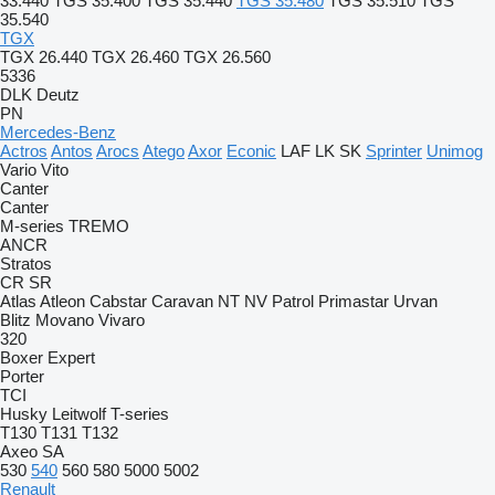
33.440
TGS 35.400
TGS 35.440
TGS 35.480
TGS 35.510
TGS
35.540
TGX
TGX 26.440
TGX 26.460
TGX 26.560
5336
DLK
Deutz
PN
Mercedes-Benz
Actros
Antos
Arocs
Atego
Axor
Econic
LAF
LK
SK
Sprinter
Unimog
Vario
Vito
Canter
Canter
M-series
TREMO
ANCR
Stratos
CR
SR
Atlas
Atleon
Cabstar
Caravan
NT
NV
Patrol
Primastar
Urvan
Blitz
Movano
Vivaro
320
Boxer
Expert
Porter
TCI
Husky
Leitwolf
T-series
T130
T131
T132
Axeo
SA
530
540
560
580
5000
5002
Renault