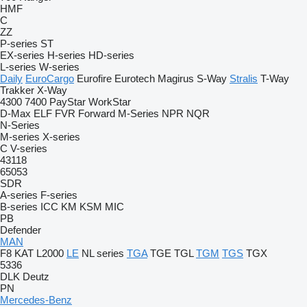
HMF
C
ZZ
P-series
ST
EX-series
H-series
HD-series
L-series
W-series
Daily
EuroCargo
Eurofire
Eurotech
Magirus
S-Way
Stralis
T-Way
Trakker
X-Way
4300
7400
PayStar
WorkStar
D-Max
ELF
FVR
Forward
M-Series
NPR
NQR
N-Series
M-series
X-series
C
V-series
43118
65053
SDR
A-series
F-series
B-series
ICC
KM
KSM
MIC
PB
Defender
MAN
F8
KAT
L2000
LE
NL series
TGA
TGE
TGL
TGM
TGS
TGX
5336
DLK
Deutz
PN
Mercedes-Benz