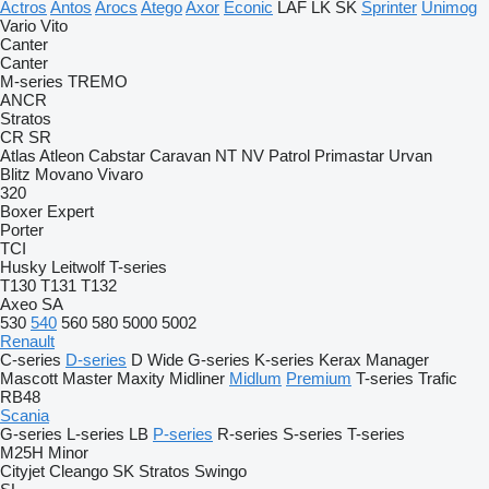
Actros
Antos
Arocs
Atego
Axor
Econic
LAF
LK
SK
Sprinter
Unimog
Vario
Vito
Canter
Canter
M-series
TREMO
ANCR
Stratos
CR
SR
Atlas
Atleon
Cabstar
Caravan
NT
NV
Patrol
Primastar
Urvan
Blitz
Movano
Vivaro
320
Boxer
Expert
Porter
TCI
Husky
Leitwolf
T-series
T130
T131
T132
Axeo
SA
530
540
560
580
5000
5002
Renault
C-series
D-series
D Wide
G-series
K-series
Kerax
Manager
Mascott
Master
Maxity
Midliner
Midlum
Premium
T-series
Trafic
RB48
Scania
G-series
L-series
LB
P-series
R-series
S-series
T-series
M25H
Minor
Cityjet
Cleango
SK
Stratos
Swingo