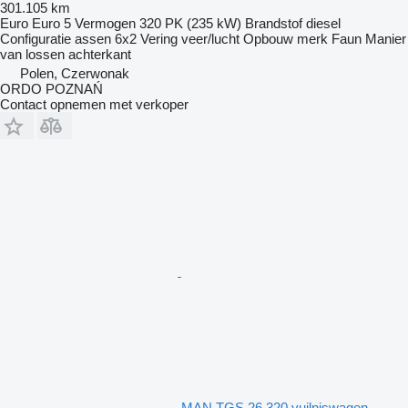
301.105 km
Euro
Euro 5
Vermogen
320 PK (235 kW)
Brandstof
diesel
Configuratie assen
6x2
Vering
veer/lucht
Opbouw merk
Faun
Manier
van lossen
achterkant
Polen, Czerwonak
ORDO POZNAŃ
Contact opnemen met verkoper
MAN TGS 26.320 vuilniswagen