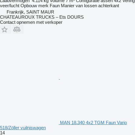
Laadvermogen
4.114 kg
Volume
7 m³
Configuratie assen
4x2
Vering
veer/lucht
Opbouw merk
Faun
Manier van lossen
achterkant
Frankrijk, SAINT MAUR
CHATEAUROUX TRUCKS – Ets DOURS
Contact opnemen met verkoper
MAN 18.340 4x2 TGM Faun Vario
518/Zöller vuilniswagen
14