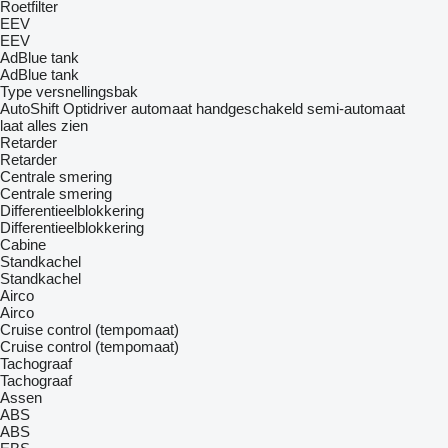
Roetfilter
EEV
EEV
AdBlue tank
AdBlue tank
Type versnellingsbak
AutoShift
Optidriver
automaat
handgeschakeld
semi-automaat
laat alles zien
Retarder
Retarder
Centrale smering
Centrale smering
Differentieelblokkering
Differentieelblokkering
Cabine
Standkachel
Standkachel
Airco
Airco
Cruise control (tempomaat)
Cruise control (tempomaat)
Tachograaf
Tachograaf
Assen
ABS
ABS