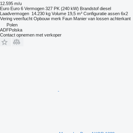
12.595 m/u
Euro
Euro 6
Vermogen
327 PK (240 kW)
Brandstof
diesel
Laadvermogen
14.230 kg
Volume
19,5 m³
Configuratie assen
6x2
Vering
veer/lucht
Opbouw merk
Faun
Manier van lossen
achterkant
Polen
ADFPolska
Contact opnemen met verkoper