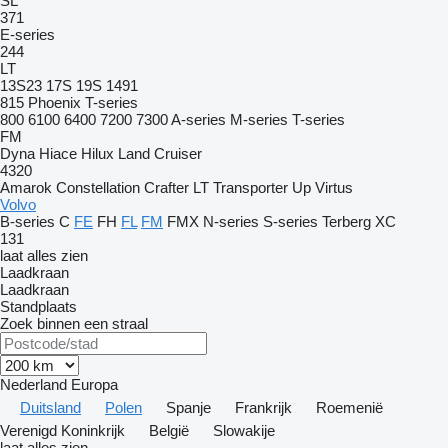
SL
371
E-series
244
LT
13S23
17S
19S
1491
815
Phoenix
T-series
800
6100
6400
7200
7300
A-series
M-series
T-series
FM
Dyna
Hiace
Hilux
Land Cruiser
4320
Amarok
Constellation
Crafter
LT
Transporter
Up
Virtus
Volvo
B-series
C
FE
FH
FL
FM
FMX
N-series
S-series
Terberg
XC
131
laat alles zien
Laadkraan
Laadkraan
Standplaats
Zoek binnen een straal
Nederland
Europa
Duitsland
Polen
Spanje
Frankrijk
Roemenië
Verenigd Koninkrijk
België
Slowakije
laat alles zien