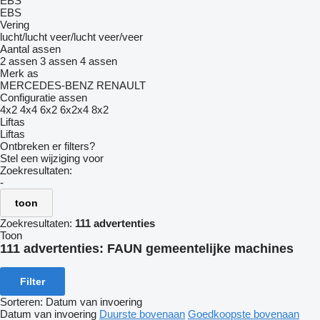
EBS
EBS
Vering
lucht/lucht
veer/lucht
veer/veer
Aantal assen
2 assen
3 assen
4 assen
Merk as
MERCEDES-BENZ
RENAULT
Configuratie assen
4x2
4x4
6x2
6x2x4
8x2
Liftas
Liftas
Ontbreken er filters?
Stel een wijziging voor
Zoekresultaten:
-
toon
Zoekresultaten:
111 advertenties
Toon
111 advertenties:
FAUN gemeentelijke machines
Filter
Sorteren
:
Datum van invoering
Datum van invoering
Duurste bovenaan
Goedkoopste bovenaan