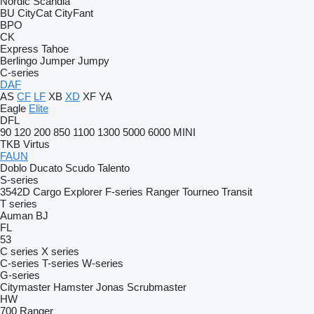
Nordic
Scandia
BU
CityCat
CityFant
BPO
CK
Express
Tahoe
Berlingo
Jumper
Jumpy
C-series
DAF
AS
CF
LF
XB
XD
XF
YA
Eagle
Elite
DFL
90
120
200
850
1100
1300
5000
6000
MINI
TKB
Virtus
FAUN
Doblo
Ducato
Scudo
Talento
S-series
3542D
Cargo
Explorer
F-series
Ranger
Tourneo
Transit
T series
Auman
BJ
FL
53
C series
X series
C-series
T-series
W-series
G-series
Citymaster
Hamster
Jonas
Scrubmaster
HW
700
Ranger