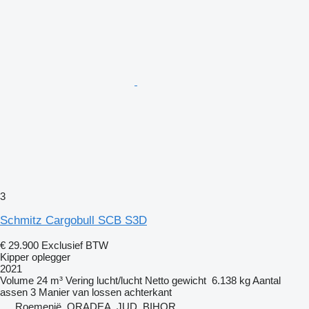
3
Schmitz Cargobull SCB S3D
€ 29.900
Exclusief BTW
Kipper oplegger
2021
Volume
24 m³
Vering
lucht/lucht
Netto gewicht
6.138 kg
Aantal
assen
3
Manier van lossen
achterkant
Roemenië, ORADEA, JUD. BIHOR