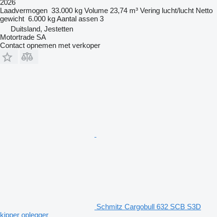
2026
Laadvermogen
33.000 kg
Volume
23,74 m³
Vering
lucht/lucht
Netto
gewicht
6.000 kg
Aantal assen
3
Duitsland, Jestetten
Motortrade SA
Contact opnemen met verkoper
Schmitz Cargobull 632 SCB S3D
kipper oplegger