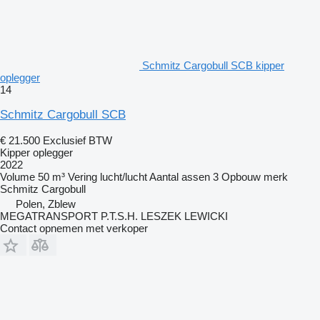
Schmitz Cargobull SCB kipper
oplegger
14
Schmitz Cargobull SCB
€ 21.500
Exclusief BTW
Kipper oplegger
2022
Volume
50 m³
Vering
lucht/lucht
Aantal assen
3
Opbouw merk
Schmitz Cargobull
Polen, Zblew
MEGATRANSPORT P.T.S.H. LESZEK LEWICKI
Contact opnemen met verkoper