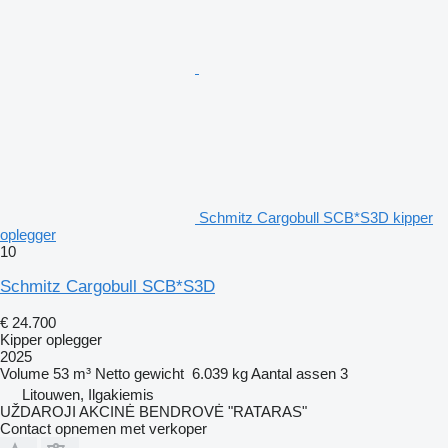
Schmitz Cargobull SCB*S3D kipper
oplegger
10
Schmitz Cargobull SCB*S3D
€ 24.700
Kipper oplegger
2025
Volume
53 m³
Netto gewicht
6.039 kg
Aantal assen
3
Litouwen, Ilgakiemis
UŽDAROJI AKCINĖ BENDROVĖ "RATARAS"
Contact opnemen met verkoper