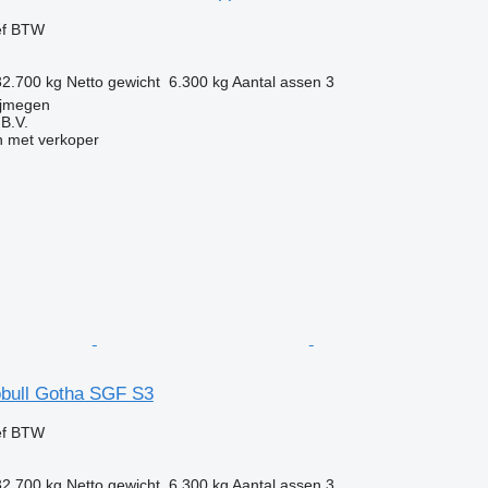
ef BTW
32.700 kg
Netto gewicht
6.300 kg
Aantal assen
3
ijmegen
B.V.
 met verkoper
bull Gotha SGF S3
ef BTW
32.700 kg
Netto gewicht
6.300 kg
Aantal assen
3