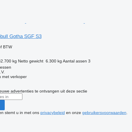
bull Gotha SGF S3
ef BTW
32.700 kg
Netto gewicht
6.300 kg
Aantal assen
3
iessen
.V.
 met verkoper
nieuwe advertenties te ontvangen uit deze sectie
ken stemt u in met ons
privacybeleid
en onze
gebruikersvoorwaarden
.