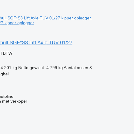
27 kipper oplegger
bull SGF*S3 Lift Axle TUV 01/27
ef BTW
34.201 kg
Netto gewicht
4.799 kg
Aantal assen
3
eghel
Autoline
 met verkoper