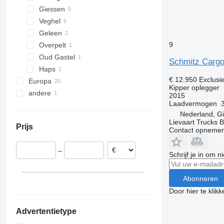
Giessen
Veghel
Geleen
9
Overpelt
Oud Gastel
Schmitz Cargo
Haps
€ 12.950
Exclusi
Europa
Kipper oplegger
andere
Polen
2015
Laadvermogen
België
Oekraïne
Nederland, G
Duitsland
Lievaart Trucks B
Prijs
Frankrijk
Contact opnemen
Hongarije
–
Zwitserland
Schrijf je in om 
Tsjechië
Roemenië
Abonneren
Door hier te klik
Advertentietype