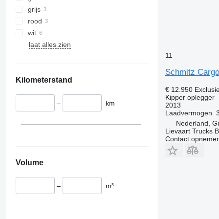
grijs
rood
wit
laat alles zien
11
Schmitz Cargo
Kilometerstand
€ 12.950
Exclusi
Kipper oplegger
–
km
2013
Laadvermogen
Nederland, G
Lievaart Trucks B
Contact opnemen
Volume
–
m³