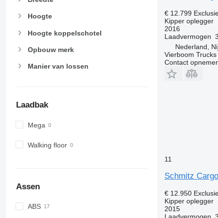
€ 12.799
Exclusi
Hoogte
Kipper oplegger
2016
Hoogte koppelschotel
Laadvermogen
Nederland, N
Opbouw merk
Vierboom Trucks 
Contact opnemen
Manier van lossen
Laadbak
Mega
Walking floor
11
Schmitz Cargo
Assen
€ 12.950
Exclusi
Kipper oplegger
ABS
2015
Laadvermogen