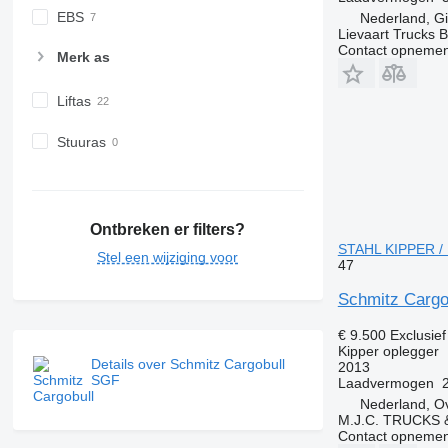
EBS
Nederland, G
Lievaart Trucks B
Contact opnemen
Merk as
Liftas
Stuuras
Ontbreken er filters?
STAHL KIPPER / 
Stel een wijziging voor
47
Schmitz Carg
€ 9.500
Exclusie
Kipper oplegger
Details over Schmitz Cargobull
2013
SGF
Laadvermogen
Nederland, Ov
M.J.C. TRUCKS
Contact opnemen