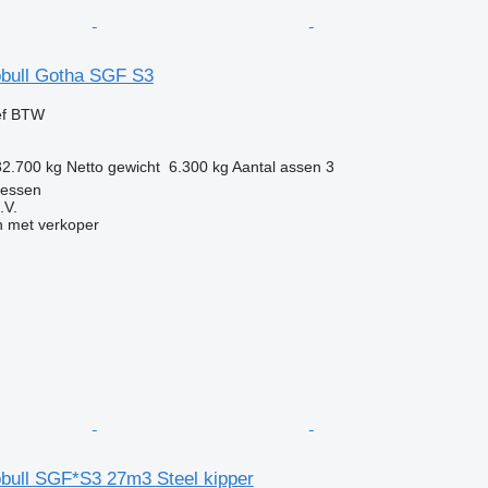
bull Gotha SGF S3
ef BTW
32.700 kg
Netto gewicht
6.300 kg
Aantal assen
3
iessen
.V.
 met verkoper
bull SGF*S3 27m3 Steel kipper