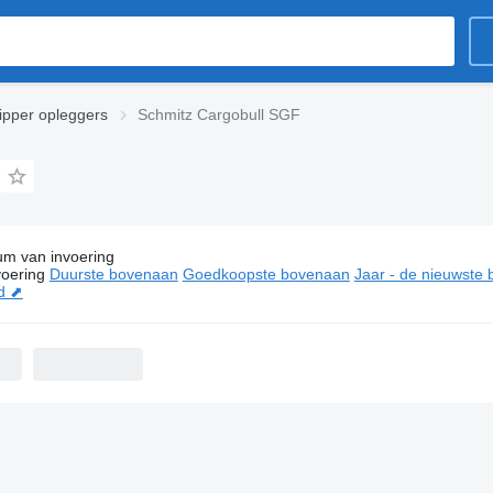
ipper opleggers
Schmitz Cargobull SGF
um van invoering
ties:
Schmitz Cargobull SGF kipper opleggers
oering
Duurste bovenaan
Goedkoopste bovenaan
Jaar - de nieuwste
d ⬈