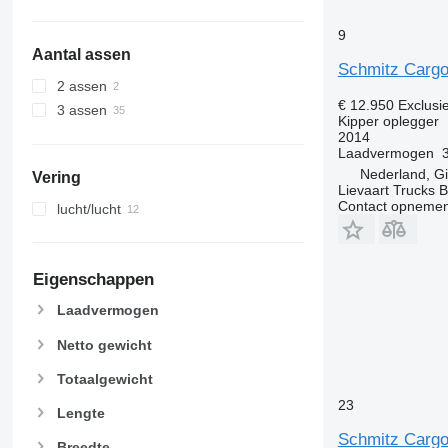
9
Aantal assen
Schmitz Cargo
2 assen
€ 12.950
Exclusi
3 assen
Kipper oplegger
2014
Laadvermogen
Nederland, G
Vering
Lievaart Trucks B
Contact opnemen
lucht/lucht
Eigenschappen
Laadvermogen
Netto gewicht
Totaalgewicht
23
Lengte
Schmitz Cargo
Breedte