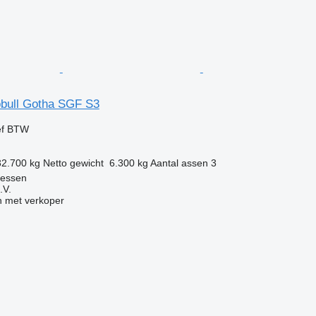
bull Gotha SGF S3
ef BTW
32.700 kg
Netto gewicht
6.300 kg
Aantal assen
3
iessen
.V.
 met verkoper