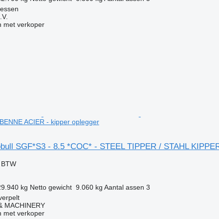
iessen
.V.
 met verkoper
BENNE ACIER - kipper oplegger
obull SGF*S3 - 8.5 *COC* - STEEL TIPPER / STAHL KIPPE
f BTW
29.940 kg
Netto gewicht
9.060 kg
Aantal assen
3
erpelt
 & MACHINERY
 met verkoper