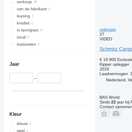
verkoop
van de fabrikant
leasing
krediet
oplegger
in termijnen
27
inruil
VIDEO
inwisselen
Schmitz Cargob
€ 19.900
Exclusi
Jaar
Kipper oplegger
2018
Laadvermogen
–
Nederland, V
BAS World
Sinds
22
jaar bij 
Contact opnemen
Kleur
blauw
geel