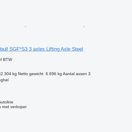
ull SGF*S3 3 axles Lifting Axle Steel
ef BTW
32.304 kg
Netto gewicht
6.696 kg
Aantal assen
3
eghel
Autoline
 met verkoper