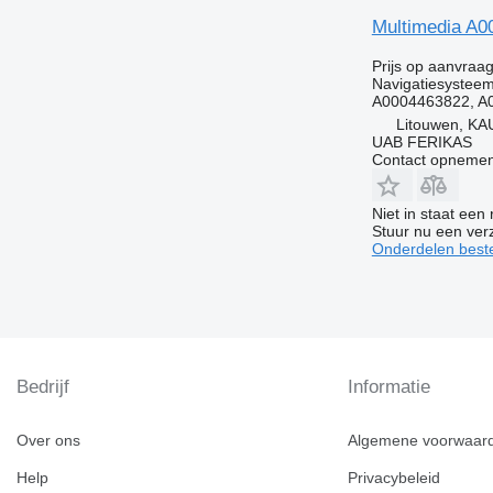
Multimedia A0
Prijs op aanvraa
Navigatiesystee
A0004463822, A
Litouwen, KA
UAB FERIKAS
Contact opnemen
Niet in staat een
Stuur nu een ver
Onderdelen beste
Bedrijf
Informatie
Over ons
Algemene voorwaar
Help
Privacybeleid