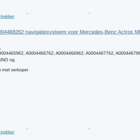
trekker
004468262 navigatiesysteem voor Mercedes-Benz Actros M
g
m
0004465962, A0004466762, A0004466962, A0004467762, A00044679
UNO raj.
 met verkoper
trekker