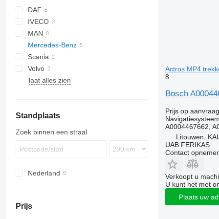
DAF
IVECO
CF
F-MAX
MAN
XF
S-Way
Mercedes-Benz
XG
Stralis
TGS
Scania
Trakker
TGX
A-Class
Volvo
Actros
Actros MP4 trekk
8
laat alles zien
FH
Bosch A000446
Prijs op aanvraa
Standplaats
Navigatiesystee
A0004467662, A
Zoek binnen een straal
Litouwen, KA
UAB FERIKAS
Contact opnemen
Nederland
Verkoopt u machi
U kunt het met o
Plaats uw ad
Prijs