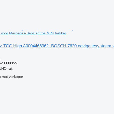
 voor Mercedes-Benz Actros MP4 trekker
z TCC High A0004466962, BOSCH 7620 navigatiesysteem v
g
m
620000355
UNO raj.
 met verkoper