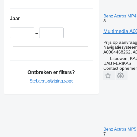
Benz Actros MP4 
Jaar
8
Multimedia A0
–
Prijs op aanvraa
Navigatiesystee
A0004468262, A
Litouwen, KA
UAB FERIKAS
Contact opnemen
Ontbreken er filters?
Stel een wijziging voor
Benz Actros MP5 
7