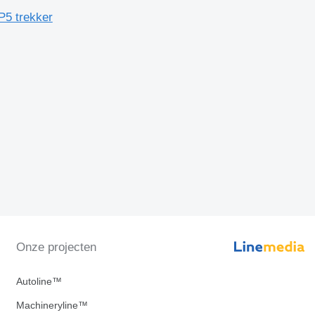
P5 trekker
Onze projecten
Autoline™
Machineryline™