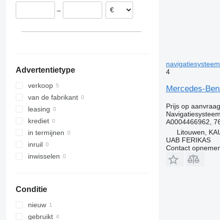
–
navigatiesysteem
Advertentietype
4
verkoop
Mercedes-Ben
van de fabrikant
Prijs op aanvraa
leasing
Navigatiesystee
krediet
A0004466962, 7
Litouwen, KA
in termijnen
UAB FERIKAS
inruil
Contact opnemen
inwisselen
Conditie
nieuw
gebruikt