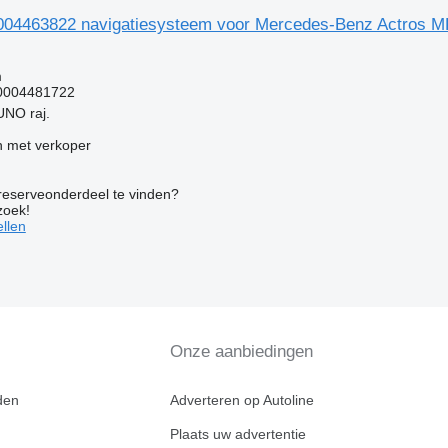
004463822 navigatiesysteem voor Mercedes-Benz Actros M
g
m
0004481722
UNO raj.
 met verkoper
 reserveonderdeel te vinden?
zoek!
llen
Onze aanbiedingen
den
Adverteren op Autoline
Plaats uw advertentie