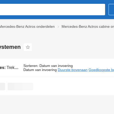
Mercedes-Benz Actros onderdelen
Mercedes-Benz Actros cabine o
systemen
Sorteren
:
Datum van invoering
ies:
Trekker Mercedes-Benz Actros navigatiesystemen
Datum van invoering
Duurste bovenaan
Goedkoopste b