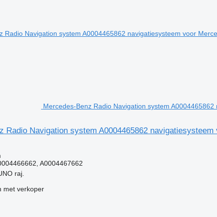
Mercedes-Benz Radio Navigation system A0004465862 n
 Radio Navigation system A0004465862 navigatiesysteem 
g
m
0004466662, A0004467662
UNO raj.
 met verkoper