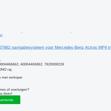
er
7662 navigatiesysteem voor Mercedes-Benz Actros MP4 tr
g
m
0004466662, A0004465862, 7620000226
UNO raj.
 met verkoper
nes of voertuigen?
ns doen!
vertentie