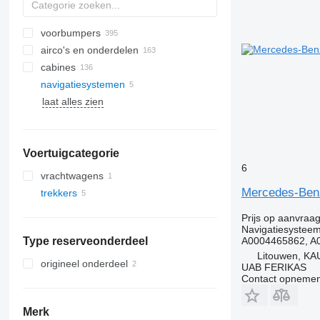
voorbumpers
airco's en onderdelen
cabines
airconditioner slangen
navigatiesystemen
airco condensoren
zijruiten
laat alles zien
airconditioner compressoren
panoramadaken
auto airco's
airconditioner droger filters
Voertuigcategorie
andere onderdelen van
airconditioner
6
vrachtwagens
Mercedes-Benz
trekkers
Prijs op aanvraa
Navigatiesystee
Type reserveonderdeel
A0004465862, A
Litouwen, KA
origineel onderdeel
UAB FERIKAS
Contact opnemen
Merk