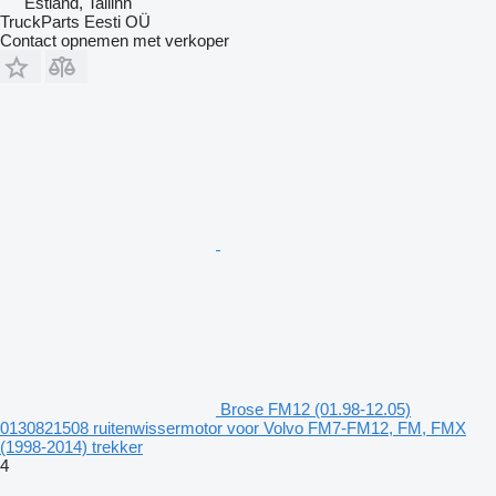
Estland, Tallinn
TruckParts Eesti OÜ
Contact opnemen met verkoper
Brose FM12 (01.98-12.05)
0130821508 ruitenwissermotor voor Volvo FM7-FM12, FM, FMX
(1998-2014) trekker
4