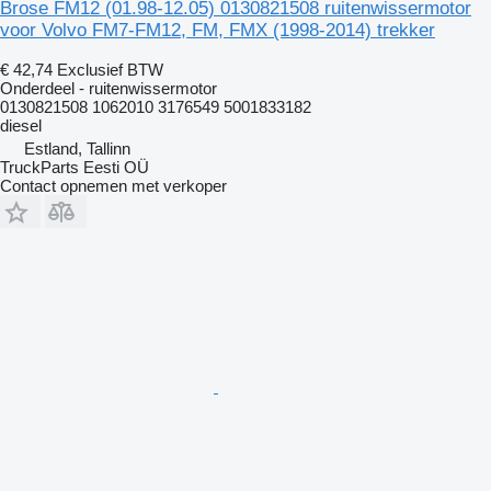
Brose FM12 (01.98-12.05) 0130821508 ruitenwissermotor
voor Volvo FM7-FM12, FM, FMX (1998-2014) trekker
€ 42,74
Exclusief BTW
Onderdeel - ruitenwissermotor
0130821508 1062010 3176549 5001833182
diesel
Estland, Tallinn
TruckParts Eesti OÜ
Contact opnemen met verkoper