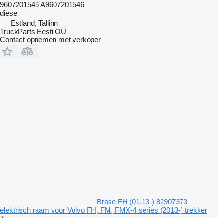
9607201546 A9607201546
diesel
Estland, Tallinn
TruckParts Eesti OÜ
Contact opnemen met verkoper
Brose FH (01.13-) 82907373
elektrisch raam voor Volvo FH, FM, FMX-4 series (2013-) trekker