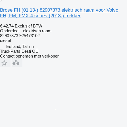
7
Brose FH (01.13-) 82907373 elektrisch raam voor Volvo
FH, FM, FMX-4 series (2013-) trekker
€ 42,74
Exclusief BTW
Onderdeel - elektrisch raam
82907373 925473102
diesel
Estland, Tallinn
TruckParts Eesti OÜ
Contact opnemen met verkoper