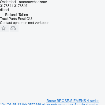
Onderdeel - raammechanisme
3176541 3176549
diesel
Estland, Tallinn
TruckParts Eesti OÜ
Contact opnemen met verkoper
Brose BROSE,SIEMENS 4-series
124 (01.95-12.04) 2572349 elektrisch raam voor Scania 4-series