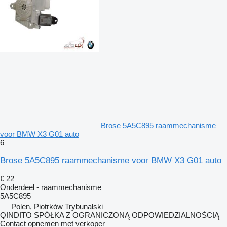
Brose 5A5C895 raammechanisme
voor BMW X3 G01 auto
6
Brose 5A5C895 raammechanisme voor BMW X3 G01 auto
€ 22
Onderdeel - raammechanisme
5A5C895
Polen, Piotrków Trybunalski
QINDITO SPÓŁKA Z OGRANICZONĄ ODPOWIEDZIALNOŚCIĄ
Contact opnemen met verkoper