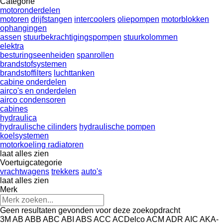
Categorie
motoronderdelen
motoren
drijfstangen
intercoolers
oliepompen
motorblokken
ophangingen
assen
stuurbekrachtigingspompen
stuurkolommen
elektra
besturingseenheiden
spanrollen
brandstofsystemen
brandstoffilters
luchttanken
cabine onderdelen
airco's en onderdelen
airco condensoren
cabines
hydraulica
hydraulische cilinders
hydraulische pompen
koelsystemen
motorkoeling radiatoren
laat alles zien
Voertuigcategorie
vrachtwagens
trekkers
auto's
laat alles zien
Merk
Geen resultaten gevonden voor deze zoekopdracht
3M
AB
ABB
ABC
ABI
ABS
ACC
ACDelco
ACM
ADR
AIC
AKA-