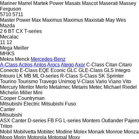
Mariner
Marrel
Martek Power
Masats
Mascot
Maserati
Massey
Ferguson
5710
5711
Master Power
Max
Maximus
Maximus
Maxistab
May Wes
Mazda
2
6
BT
CX
T-series
Mecalac
11
12
Mega
Meiller
MHKS
Mekra
Menck
Mercedes-Benz
A-Class
Actros
Antos
Arocs
Atego
Axor
C-Class
Citan
Citaro
Conecto
E-Class
EQE
Econic
GLC
GLE-Class
GLS
Integro
Intouro
LK
MB
ML
O-series
R-Class
S-Class
SK
Sprinter
Tourino
Tourismo
Travego
Unimog
V-Class
Vario
Viano
Vito
Mercury
Meritor
Merlo
Metalmec
Metaris
Metec
Michael Riedel
Michelin
Miller
Mini
Cooper
Countryman
Mitsubishi Electric
Mitsubishi Fuso
Canter
Mitsubishi
ASX
Canter
D-series
FB
FG
L-series
Montero
Outlander
Pajero
Triton
Mobil
Mobilvetta
Mobitec
Modine
Molex
Monark
Monroe
Monza
Moog
Morin
Motorola
Motorpal
Moxy