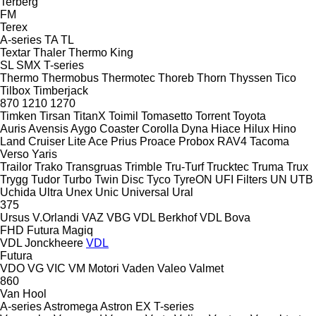
Terberg
FM
Terex
A-series
TA
TL
Textar
Thaler
Thermo King
SL
SMX
T-series
Thermo
Thermobus
Thermotec
Thoreb
Thorn
Thyssen
Tico
Tilbox
Timberjack
870
1210
1270
Timken
Tirsan
TitanX
Toimil
Tomasetto
Torrent
Toyota
Auris
Avensis
Aygo
Coaster
Corolla
Dyna
Hiace
Hilux
Hino
Land Cruiser
Lite Ace
Prius
Proace
Probox
RAV4
Tacoma
Verso
Yaris
Trailor
Trako
Transgruas
Trimble
Tru-Turf
Trucktec
Truma
Trux
Trygg
Tudor
Turbo
Twin Disc
Tyco
TyreON
UFI Filters
UN
UTB
Uchida
Ultra
Unex
Unic
Universal
Ural
375
Ursus
V.Orlandi
VAZ
VBG
VDL Berkhof
VDL Bova
FHD
Futura
Magiq
VDL Jonckheere
VDL
Futura
VDO
VG
VIC
VM Motori
Vaden
Valeo
Valmet
860
Van Hool
A-series
Astromega
Astron
EX
T-series