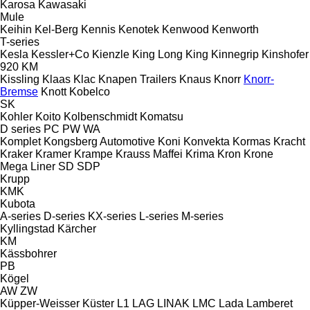
Karosa
Kawasaki
Mule
Keihin
Kel-Berg
Kennis
Kenotek
Kenwood
Kenworth
T-series
Kesla
Kessler+Co
Kienzle
King Long
King
Kinnegrip
Kinshofer
920
KM
Kissling
Klaas
Klac
Knapen Trailers
Knaus
Knorr
Knorr-
Bremse
Knott
Kobelco
SK
Kohler
Koito
Kolbenschmidt
Komatsu
D series
PC
PW
WA
Komplet
Kongsberg Automotive
Koni
Konvekta
Kormas
Kracht
Kraker
Kramer
Krampe
Krauss Maffei
Krima
Kron
Krone
Mega Liner
SD
SDP
Krupp
KMK
Kubota
A-series
D-series
KX-series
L-series
M-series
Kyllingstad
Kärcher
KM
Kässbohrer
PB
Kögel
AW
ZW
Küpper-Weisser
Küster
L1
LAG
LINAK
LMC
Lada
Lamberet