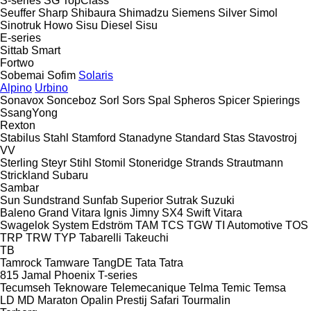
S-series
SG
TopClass
Seuffer
Sharp
Shibaura
Shimadzu
Siemens
Silver
Simol
Sinotruk Howo
Sisu Diesel
Sisu
E-series
Sittab
Smart
Fortwo
Sobemai
Sofim
Solaris
Alpino
Urbino
Sonavox
Sonceboz
Sorl
Sors
Spal
Spheros
Spicer
Spierings
SsangYong
Rexton
Stabilus
Stahl
Stamford
Stanadyne
Standard
Stas
Stavostroj
VV
Sterling
Steyr
Stihl
Stomil
Stoneridge
Strands
Strautmann
Strickland
Subaru
Sambar
Sun
Sundstrand
Sunfab
Superior
Sutrak
Suzuki
Baleno
Grand Vitara
Ignis
Jimny
SX4
Swift
Vitara
Swagelok
System Edström
TAM
TCS
TGW
TI Automotive
TOS
TRP
TRW
TYP
Tabarelli
Takeuchi
TB
Tamrock
Tamware
TangDE
Tata
Tatra
815
Jamal
Phoenix
T-series
Tecumseh
Teknoware
Telemecanique
Telma
Temic
Temsa
LD
MD
Maraton
Opalin
Prestij
Safari
Tourmalin