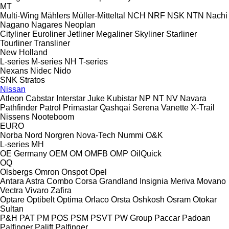
MT
Multi-Wing
Mählers
Müller-Mitteltal
NCH
NRF
NSK
NTN
Nachi
Nagano
Nagares
Neoplan
Cityliner
Euroliner
Jetliner
Megaliner
Skyliner
Starliner
Tourliner
Transliner
New Holland
L-series
M-series
NH
T-series
Nexans
Nidec
Nido
SNK
Stratos
Nissan
Atleon
Cabstar
Interstar
Juke
Kubistar
NP
NT
NV
Navara
Pathfinder
Patrol
Primastar
Qashqai
Serena
Vanette
X-Trail
Nissens
Nooteboom
EURO
Norba
Nord
Norgren
Nova-Tech
Nummi
O&K
L-series
MH
OE Germany
OEM
OM
OMFB
OMP
OilQuick
OQ
Olsbergs
Omron
Onspot
Opel
Antara
Astra
Combo
Corsa
Grandland
Insignia
Meriva
Movano
Vectra
Vivaro
Zafira
Optare
Optibelt
Optima
Orlaco
Orsta
Oshkosh
Osram
Otokar
Sultan
P&H
PAT
PM
POS
PSM
PSVT
PW Group
Paccar
Padoan
Palfinger Palift
Palfinger