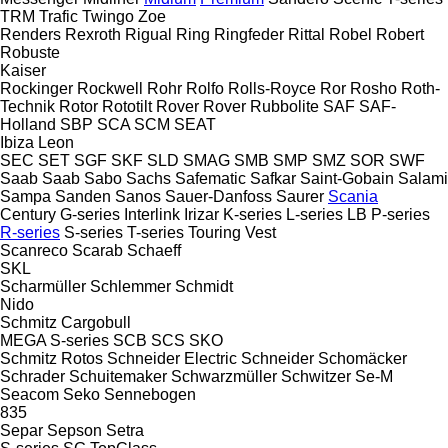
TRM
Trafic
Twingo
Zoe
Renders
Rexroth
Rigual
Ring
Ringfeder
Rittal
Robel
Robert
Robuste
Kaiser
Rockinger
Rockwell
Rohr
Rolfo
Rolls-Royce
Ror
Rosho
Roth-
Technik
Rotor
Rototilt
Rover
Rover
Rubbolite
SAF
SAF-
Holland
SBP
SCA
SCM
SEAT
Ibiza
Leon
SEC
SET
SGF
SKF
SLD
SMAG
SMB
SMP
SMZ
SOR
SWF
Saab
Saab
Sabo
Sachs
Safematic
Safkar
Saint-Gobain
Salami
Sampa
Sanden
Sanos
Sauer-Danfoss
Saurer
Scania
Century
G-series
Interlink
Irizar
K-series
L-series
LB
P-series
R-series
S-series
T-series
Touring
Vest
Scanreco
Scarab
Schaeff
SKL
Scharmüller
Schlemmer
Schmidt
Nido
Schmitz Cargobull
MEGA
S-series
SCB
SCS
SKO
Schmitz Rotos
Schneider Electric
Schneider
Schomäcker
Schrader
Schuitemaker
Schwarzmüller
Schwitzer
Se-M
Seacom
Seko
Sennebogen
835
Separ
Sepson
Setra