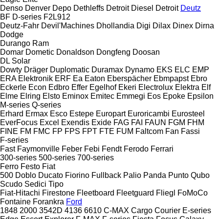
Denso
Denver
Depo
Dethleffs
Detroit Diesel
Detroit
Deutz
BF
D-series
F2L912
Deutz-Fahr
Devil'Machines
Dhollandia
Digi
Dilax
Dinex
Dirna
Dodge
Durango
Ram
Domar
Dometic
Donaldson
Dongfeng
Doosan
DL
Solar
Dowty
Dräger
Duplomatic
Duramax
Dynamo
EKS
ELC
EMP
ERA Elektronik
ERF
Ea
Eaton
Eberspächer
Ebmpapst
Ebro
Eckerle
Econ
Edbro
Effer
Egelhof
Ekeri
Electrolux
Elektra
Elf
Elme
Elring
Elsto
Eminox
Emitec
Emmegi
Eos
Epoke
Epsilon
M-series
Q-series
Erhard
Ermax
Esco
Estepe
Europart
Euroricambi
Eurosteel
EverFocus
Excel
Exendis
Exide
FAG
FAI
FAUN
FGM
FHM
FINE
FM
FMC
FP
FPS
FPT
FTE
FUM
Faltcom
Fan
Fassi
F-series
Fast
Faymonville
Feber
Febi
Fendt
Ferodo
Ferrari
300-series
500-series
700-series
Ferro
Festo
Fiat
500
Doblo
Ducato
Fiorino
Fullback
Palio
Panda
Punto
Qubo
Scudo
Sedici
Tipo
Fiat-Hitachi
Firestone
Fleetboard
Fleetguard
Fliegl
FoMoCo
Fontaine
Forankra
Ford
1848
2000
3542D
4136
6610
C-MAX
Cargo
Courier
E-series