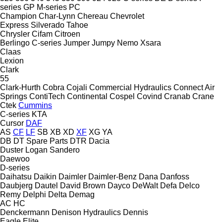
series
GP
M-series
PC
Champion
Char-Lynn
Chereau
Chevrolet
Express
Silverado
Tahoe
Chrysler
Cifam
Citroen
Berlingo
C-series
Jumper
Jumpy
Nemo
Xsara
Claas
Lexion
Clark
55
Clark-Hurth
Cobra
Cojali
Commercial Hydraulics
Connect Air
Springs
ContiTech
Continental
Cospel
Covind
Cranab
Crane
Ctek
Cummins
C-series
KTA
Cursor
DAF
AS
CF
LF
SB
XB
XD
XF
XG
YA
DB
DT Spare Parts
DTR
Dacia
Duster
Logan
Sandero
Daewoo
D-series
Daihatsu
Daikin
Daimler
Daimler-Benz
Dana
Danfoss
Daubjerg
Dautel
David Brown
Dayco
DeWalt
Defa
Delco
Remy
Delphi
Delta
Demag
AC
HC
Denckermann
Denison Hydraulics
Dennis
Eagle
Elite