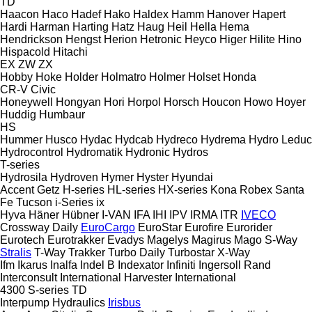
TD
Haacon
Haco
Hadef
Hako
Haldex
Hamm
Hanover
Hapert
Hardi
Harman
Harting
Hatz
Haug
Heil
Hella
Hema
Hendrickson
Hengst
Herion
Hetronic
Heyco
Higer
Hilite
Hino
Hispacold
Hitachi
EX
ZW
ZX
Hobby
Hoke
Holder
Holmatro
Holmer
Holset
Honda
CR-V
Civic
Honeywell
Hongyan
Hori
Horpol
Horsch
Houcon
Howo
Hoyer
Huddig
Humbaur
HS
Hummer
Husco
Hydac
Hydcab
Hydreco
Hydrema
Hydro Leduc
Hydrocontrol
Hydromatik
Hydronic
Hydros
T-series
Hydrosila
Hydroven
Hymer
Hyster
Hyundai
Accent
Getz
H-series
HL-series
HX-series
Kona
Robex
Santa
Fe
Tucson
i-Series
ix
Hyva
Häner
Hübner
I-VAN
IFA
IHI
IPV
IRMA
ITR
IVECO
Crossway
Daily
EuroCargo
EuroStar
Eurofire
Eurorider
Eurotech
Eurotrakker
Evadys
Magelys
Magirus
Mago
S-Way
Stralis
T-Way
Trakker
Turbo Daily
Turbostar
X-Way
Ifm
Ikarus
Inalfa
Indel B
Indexator
Infiniti
Ingersoll Rand
Interconsult
International Harvester
International
4300
S-series
TD
Interpump Hydraulics
Irisbus