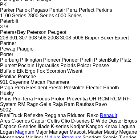
PK
Parker
Parlok
Pegaso
Pentair
Penz
Perfect
Perkins
1100 Series
2800 Series
4000 Series
Peterbilt
378
Peters+Bey
Peterson
Peugeot
208
301
307
308
508
2008
3008
5008
Bipper
Boxer
Expert
Partner
Pewag
Piaggio
Porter
Pierburg
Pilkington
Pioneer
Pioneer
Pirelli
PistenBully
Platz
Plumett
Poclain Hydraulics
Polaris
Polcar
Ponsse
Buffalo
Elk
Ergo
Fox
Scorpion
Wisent
Pontiac
Porsche
911
Cayenne
Macan
Panamera
Praga
Preh
President
Presto
Prestolite Electric
Prinoth
Husky
Prins
Pro-Terra
Produs
Proton
Proventia
QH
RCM
RCM
RF-
System
RM
Ragn-Sells
Raja
Ram
Raufoss
Ravo
5002
RealTruck
Reflexite
Reggiana Riduttori
Reko
Renault
Ares
C-series
Captur
Celtis
Clio
D-series
D Wide
Duster
Ergos
Espace
G-series
Iliade
K-series
Kadjar
Kangoo
Kerax
Laguna
Logan
Magnum
Major
Manager
Mascott
Master
Maxity
Megane
Messenger
Midliner
Midlum
Premium
Sandero
Scenic
T-series