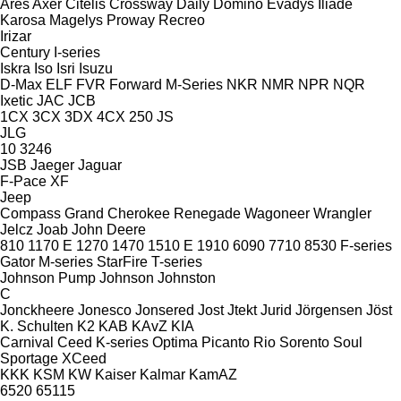
Ares
Axer
Citelis
Crossway
Daily
Domino
Evadys
Iliade
Karosa
Magelys
Proway
Recreo
Irizar
Century
I-series
Iskra
Iso
Isri
Isuzu
D-Max
ELF
FVR
Forward
M-Series
NKR
NMR
NPR
NQR
Ixetic
JAC
JCB
1CX
3CX
3DX
4CX
250
JS
JLG
10
3246
JSB
Jaeger
Jaguar
F-Pace
XF
Jeep
Compass
Grand Cherokee
Renegade
Wagoneer
Wrangler
Jelcz
Joab
John Deere
810
1170 E
1270
1470
1510 E
1910
6090
7710
8530
F-series
Gator
M-series
StarFire
T-series
Johnson Pump
Johnson
Johnston
C
Jonckheere
Jonesco
Jonsered
Jost
Jtekt
Jurid
Jörgensen
Jöst
K. Schulten
K2
KAB
KAvZ
KIA
Carnival
Ceed
K-series
Optima
Picanto
Rio
Sorento
Soul
Sportage
XCeed
KKK
KSM
KW
Kaiser
Kalmar
KamAZ
6520
65115