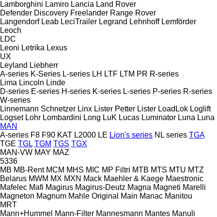
Lamborghini
Lamiro
Lancia
Land Rover
Defender
Discovery
Freelander
Range Rover
Langendorf
Leab
LeciTrailer
Legrand
Lehnhoff
Lemförder
Leoch
LDC
Leoni
Letrika
Lexus
UX
Leyland
Liebherr
A-series
K-Series
L-series
LH
LTF
LTM
PR
R-series
Lima
Lincoln
Linde
D-series
E-series
H-series
K-series
L-series
P-series
R-series
W-series
Linnemann Schnetzer
Linx
Lister Petter
Lister
LoadLok
Loglift
Logset
Lohr
Lombardini
Long
LuK
Lucas
Luminator
Luna
Luna
MAN
A-series
F8
F90
KAT
L2000
LE
Lion's series
NL series
TGA
TGE
TGL
TGM
TGS
TGX
MAN-VW
MAY
MAZ
5336
MB
MB-Rent
MCM
MHS
MIC
MP Filtri
MTB
MTS
MTU
MTZ
Belarus
MWM
MX
MXN
Mack
Maehler & Kaege
Maestronic
Mafelec
Mafi
Magirus
Magirus-Deutz
Magna
Magneti Marelli
Magneton
Magnum
Mahle Original
Main
Manac
Manitou
MRT
Mann+Hummel
Mann-Filter
Mannesmann
Mantes
Manuli