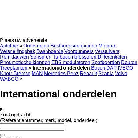
Plaats uw advertentie
Autoline
»
Onderdelen
Besturingseenheiden
Motoren
Versnellingsbak
Dashboards
Voorbumpers
Verstuivers
Remklauwen
Sensoren
Turbocompressoren
Differentiëlen
Pneumatische kleppen
EBS modulatoren
Spatboorden
Deuren
Treeplanken
»
International onderdelen
Bosch
DAF
IVECO
Knorr-Bremse
MAN
Mercedes-Benz
Renault
Scania
Volvo
WABCO
»
International onderdelen
Zoekopdracht
(Referentienummer, merk, model, onderdeel)