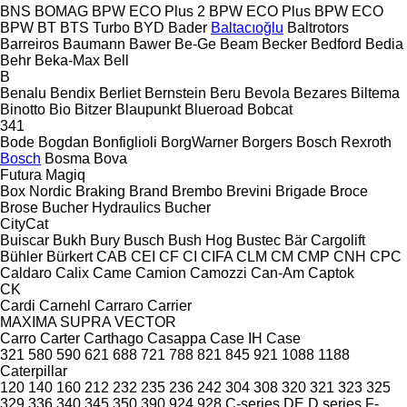
BNS
BOMAG
BPW ECO Plus 2
BPW ECO Plus
BPW ECO
BPW
BT
BTS Turbo
BYD
Bader
Baltacıoğlu
Baltrotors
Barreiros
Baumann
Bawer
Be-Ge
Beam
Becker
Bedford
Bedia
Behr
Beka-Max
Bell
B
Benalu
Bendix
Berliet
Bernstein
Beru
Bevola
Bezares
Biltema
Binotto
Bio
Bitzer
Blaupunkt
Blueroad
Bobcat
341
Bode
Bogdan
Bonfiglioli
BorgWarner
Borgers
Bosch Rexroth
Bosch
Bosma
Bova
Futura
Magiq
Box Nordic
Braking
Brand
Brembo
Brevini
Brigade
Broce
Brose
Bucher Hydraulics
Bucher
CityCat
Buiscar
Bukh
Bury
Busch
Bush Hog
Bustec
Bär Cargolift
Bühler
Bürkert
CAB
CEI
CF
CI
CIFA
CLM
CM
CMP
CNH
CPC
Caldaro
Calix
Came
Camion
Camozzi
Can-Am
Captok
CK
Cardi
Carnehl
Carraro
Carrier
MAXIMA
SUPRA
VECTOR
Carro
Carter
Carthago
Casappa
Case IH
Case
321
580
590
621
688
721
788
821
845
921
1088
1188
Caterpillar
120
140
160
212
232
235
236
242
304
308
320
321
323
325
329
336
340
345
350
390
924
928
C-series
DE
D series
F-