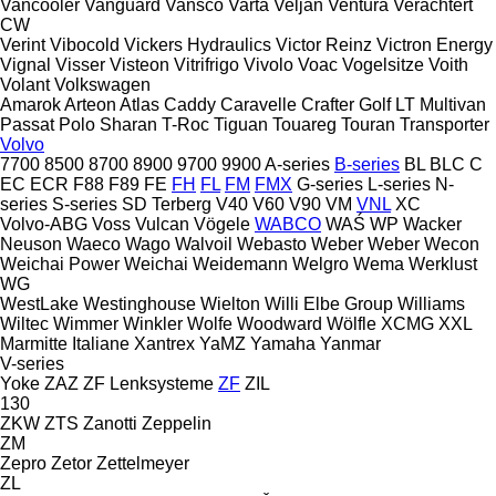
Vancooler
Vanguard
Vansco
Varta
Veljan
Ventura
Verachtert
CW
Verint
Vibocold
Vickers Hydraulics
Victor Reinz
Victron Energy
Vignal
Visser
Visteon
Vitrifrigo
Vivolo
Voac
Vogelsitze
Voith
Volant
Volkswagen
Amarok
Arteon
Atlas
Caddy
Caravelle
Crafter
Golf
LT
Multivan
Passat
Polo
Sharan
T-Roc
Tiguan
Touareg
Touran
Transporter
Volvo
7700
8500
8700
8900
9700
9900
A-series
B-series
BL
BLC
C
EC
ECR
F88
F89
FE
FH
FL
FM
FMX
G-series
L-series
N-
series
S-series
SD
Terberg
V40
V60
V90
VM
VNL
XC
Volvo-ABG
Voss
Vulcan
Vögele
WABCO
WAŚ
WP
Wacker
Neuson
Waeco
Wago
Walvoil
Webasto
Weber
Weber
Wecon
Weichai Power
Weichai
Weidemann
Welgro
Wema
Werklust
WG
WestLake
Westinghouse
Wielton
Willi Elbe Group
Williams
Wiltec
Wimmer
Winkler
Wolfe
Woodward
Wölfle
XCMG
XXL
Marmitte Italiane
Xantrex
YaMZ
Yamaha
Yanmar
V-series
Yoke
ZAZ
ZF Lenksysteme
ZF
ZIL
130
ZKW
ZTS
Zanotti
Zeppelin
ZM
Zepro
Zetor
Zettelmeyer
ZL