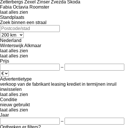
Zetterbergs
Zexel
Zinser
Zvezda
Škoda
Fabia
Octavia
Roomster
laat alles zien
Standplaats
Zoek binnen een straal
Nederland
Winterswijk
Alkmaar
laat alles zien
laat alles zien
Prijs
–
Advertentietype
verkoop
van de fabrikant
leasing
krediet
in termijnen
inruil
inwisselen
laat alles zien
Conditie
nieuw
gebruikt
laat alles zien
Jaar
–
Ontbreken er filters?