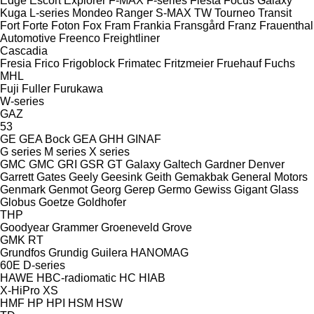
Edge
Escort
Explorer
F-MAX
F-series
Fiesta
Focus
Galaxy
Kuga
L-series
Mondeo
Ranger
S-MAX
TW
Tourneo
Transit
Fort
Forte
Foton
Fox
Fram
Frankia
Fransgård
Franz
Frauenthal
Automotive
Freenco
Freightliner
Cascadia
Fresia
Frico
Frigoblock
Frimatec
Fritzmeier
Fruehauf
Fuchs
MHL
Fuji
Fuller
Furukawa
W-series
GAZ
53
GE
GEA Bock
GEA
GHH
GINAF
G series
M series
X series
GMC
GMC
GRI
GSR
GT
Galaxy
Galtech
Gardner Denver
Garrett
Gates
Geely
Geesink
Geith
Gemakbak
General Motors
Genmark
Genmot
Georg
Gerep
Germo
Gewiss
Gigant
Glass
Globus
Goetze
Goldhofer
THP
Goodyear
Grammer
Groeneveld
Grove
GMK
RT
Grundfos
Grundig
Guilera
HANOMAG
60E
D-series
HAWE
HBC-radiomatic
HC
HIAB
X-HiPro
XS
HMF
HP
HPI
HSM
HSW