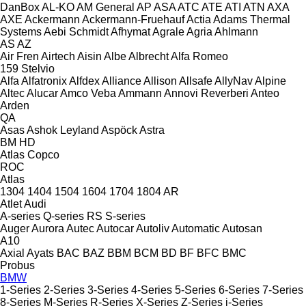
DanBox
AL-KO
AM General
AP
ASA
ATC
ATE
ATI
ATN
AXA
AXE
Ackermann
Ackermann-Fruehauf
Actia
Adams Thermal
Systems
Aebi Schmidt
Afhymat
Agrale
Agria
Ahlmann
AS
AZ
Air Fren
Airtech
Aisin
Albe
Albrecht
Alfa Romeo
159
Stelvio
Alfa
Alfatronix
Alfdex
Alliance
Allison
Allsafe
AllyNav
Alpine
Altec
Alucar
Amco Veba
Ammann
Annovi Reverberi
Anteo
Arden
QA
Asas
Ashok Leyland
Aspöck
Astra
BM
HD
Atlas Copco
ROC
Atlas
1304
1404
1504
1604
1704
1804
AR
Atlet
Audi
A-series
Q-series
RS
S-series
Auger
Aurora
Autec
Autocar
Autoliv
Automatic
Autosan
A10
Axial
Ayats
BAC
BAZ
BBM
BCM
BD
BF
BFC
BMC
Probus
BMW
1-Series
2-Series
3-Series
4-Series
5-Series
6-Series
7-Series
8-Series
M-Series
R-Series
X-Series
Z-Series
i-Series