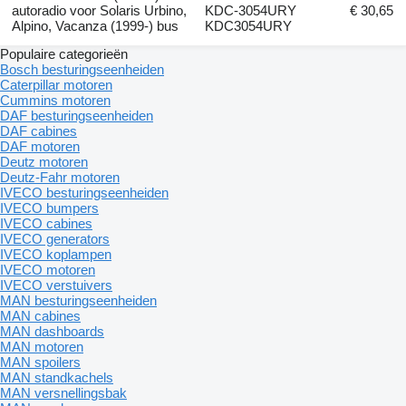
autoradio voor Solaris Urbino,
KDC-3054URY
€ 30,65
Alpino, Vacanza (1999-) bus
KDC3054URY
Populaire categorieën
Bosch besturingseenheiden
Caterpillar motoren
Cummins motoren
DAF besturingseenheiden
DAF cabines
DAF motoren
Deutz motoren
Deutz-Fahr motoren
IVECO besturingseenheiden
IVECO bumpers
IVECO cabines
IVECO generators
IVECO koplampen
IVECO motoren
IVECO verstuivers
MAN besturingseenheiden
MAN cabines
MAN dashboards
MAN motoren
MAN spoilers
MAN standkachels
MAN versnellingsbak