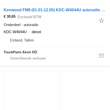
Kenwood FM9 (01.01-12.05) KDC-W4044U autoradio voor Volvo FM7-FM12, FM, FMX (1998-2014) trekker
€ 30,65
Exclusief BTW
Onderdeel - autoradio
KDC-W4044U
diesel
Estland, Tallinn
TruckParts Eesti OÜ