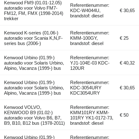
Kenwood FM9 (01.01-12.05)
Referentienummer:
autoradio voor Volvo FM7-
KDC-W4044U,
€ 30,65
FM12, FM, FMX (1998-2014)
brandstof: diesel
trekker
Kenwood K-series (01.06-)
Referentienummer:
autoradio voor Scania K,N,F-
KMM-100GY,
€ 25
series bus (2006-)
brandstof: diesel
Kenwood Urbino (01.99-)
Referentienummer:
autoradio voor Solaris Urbino,
YJ1-104E-03 KDC-
€ 40,32
Alpino, Vacanza (1999-) bus
120UR
Kenwood Urbino (01.99-)
Referentienummer:
autoradio voor Solaris Urbino,
KDC-3054URY
€ 30,65
Alpino, Vacanza (1999-) bus
KDC3054URY
Kenwood VOLVO,
Referentienummer:
KENWOOD B9 (01.02-)
KMM101RY KMM-
€ 50
autoradio voor Volvo B6, B7,
101RY YK1-0172-73,
B9, B10, B12 bus (1978-2011)
brandstof: diesel
Kenwood Urbino (01.99-)
Referentienummer: