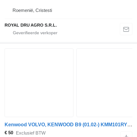
Roemenië, Cristesti
ROYAL DRU AGRO S.R.L.
Kenwood VOLVO, KENWOOD B9 (01.02-) KMM101RY autoradio voor Volvo B6, B7, B9, B10, B12 bus (1978-2011)
€ 50
Exclusief BTW